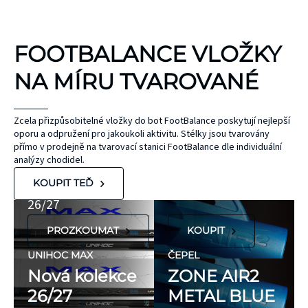
KINEZIOLOGICKÉ
FOOTBALANCE VLOŽKY
TEJPY
KT TAPE
NA MÍRU TVAROVANÉ
Hypoalergenní,
bez latexu a
ČEPEL
Zcela přizpůsobitelné vložky do bot FootBalance poskytují nejlepší
oporu a odpružení pro jakoukoli aktivitu. Stélky jsou tvarovány
ZONE
přírodního
UNIHOC
přímo v prodejně na tvarovací stanici FootBalance dle individuální
kaučuku. Výrobky
AIR/TWO
MAX
analýzy chodidel.
KT Tape® jsou
METAL BLUE
Nová kolekce
KOUPIT TEĎ
hypoalergenní,
26/27
neobsahují latex
PROZKOUMAT
KOUPIT
ani přírodní
kaučuk. Obsahují
UNIHOC MAX
ČEPEL
minimum
Nová kolekce
ZONE AIR2
potenciálně
26/27
METAL BLUE
FLORBALOVÉ HOLE