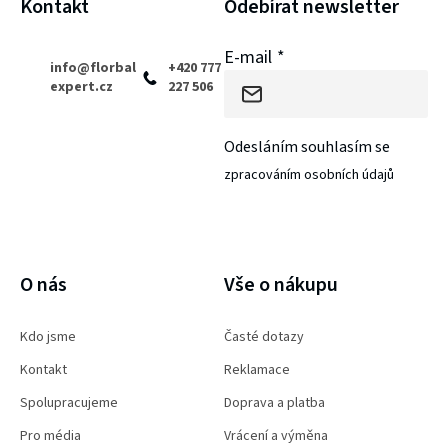
í
Kontakt
Odebírat newsletter
E-mail
info
@
florbal
+420 777
expert.cz
227 506
Odesláním souhlasím se
zpracováním osobních údajů
PŘIHLÁSIT SE
O nás
Vše o nákupu
Kdo jsme
Časté dotazy
Kontakt
Reklamace
Spolupracujeme
Doprava a platba
Pro média
Vrácení a výměna