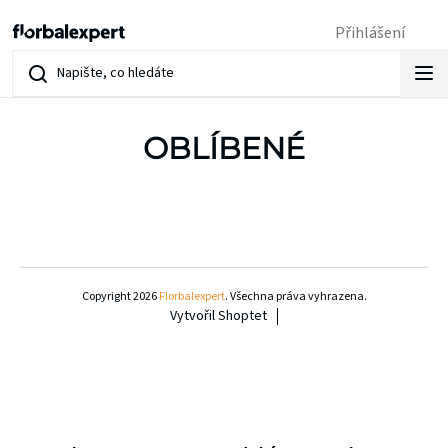
Přejít
Přihlášení
na
obsah
OBLÍBENÉ
Z
á
Copyright 2026
Florbalexpert
. Všechna práva vyhrazena.
Vytvořil Shoptet
p
a
t