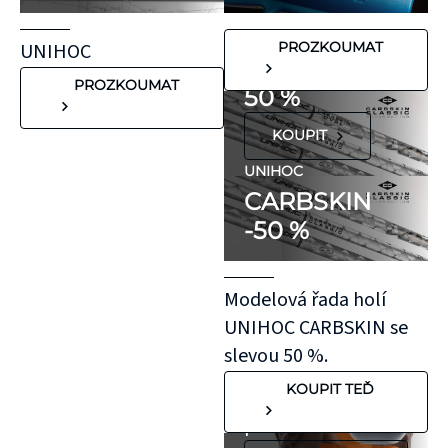
nežádoucích látek,
UNIHOC
které mohou
CARBSKIN
UNIHOC
PROZKOUMAT
vyvolat alergické
SE SLEVOU
reakce. Pokud ale
PROZKOUMAT
50 %
víte, že máte velmi
KOUPIT
citlivou pokožku,
doporučujeme
UNIHOC
CARBSKIN
otestovat malý
-50 %
kousek KT pásky
aplikovaný bez
roztažení nejprve
Modelová řada holí
na oblast se
UNIHOC CARBSKIN se
"silnější"
slevou 50 %.
pokožkou, jako je
KOUPIT TEĎ
koleno, nebo
předloktí.