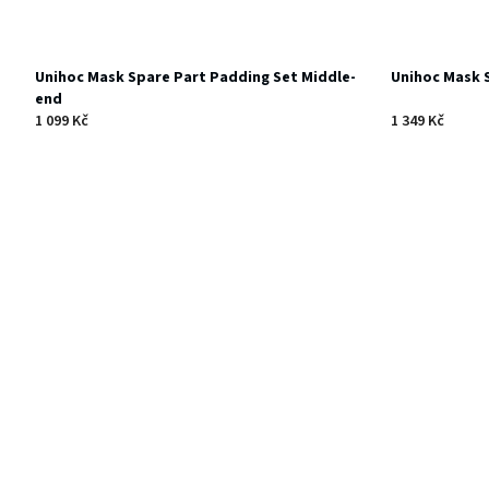
Unihoc Mask Spare Part Padding Set Middle-
Unihoc Mask 
end
1 099 Kč
1 349 Kč