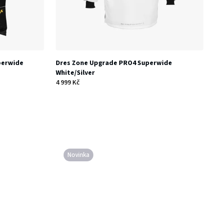
perwide
Dres Zone Upgrade PRO4 Superwide
White/Silver
4 999 Kč
Novinka