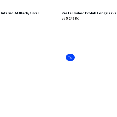
Inferno 44 Black/Silver
Vesta Unihoc Evolab Longsleeve
5 249 Kč
od
Tip