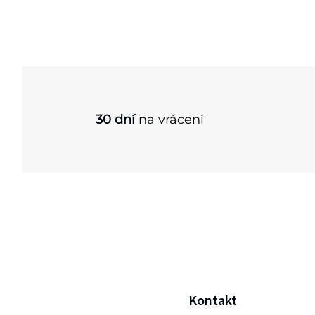
30 dní
na vrácení
Z
Kontakt
á