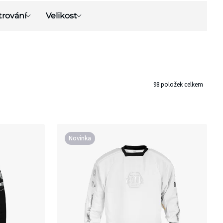
trování
Velikost
98
položek celkem
Novinka