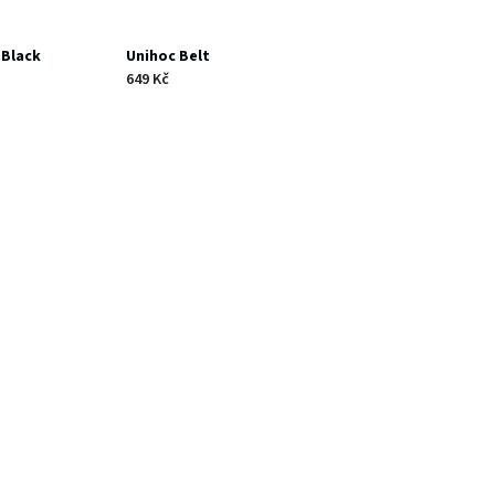
 Black
Unihoc Belt
649 Kč