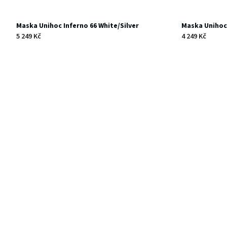
Maska Unihoc Inferno 66 White/Silver
Maska Unihoc 
5 249 Kč
4 249 Kč