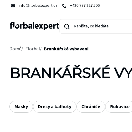
Přejít
info@florbalexpert.cz
+420 777 227 506
na
obsah
Domů
Florbal
Brankářské vybavení
BRANKÁŘSKÉ VY
Masky
Dresy a kalhoty
Chrániče
Rukavice