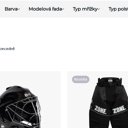
Barva
Modelová řada
Typ mřížky
Typ pols
becedně
Novinka