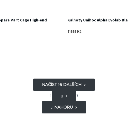
Spare Part Cage High-end
Kalhoty Unihoc Alpha Evolab Bla
7 999 Kč
NAČÍST 16 DALŠÍCH
S
1
7
O
t
NAHORU
v
r
á
l