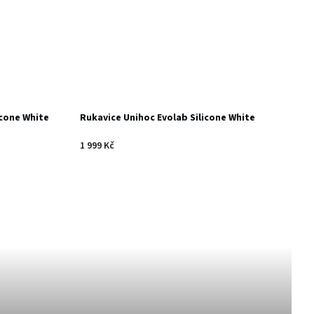
cone White
Rukavice Unihoc Evolab Silicone White
1 999 Kč