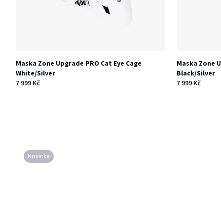
u
r
k
o
t
d
Maska Zone Upgrade PRO Cat Eye Cage
Maska Zone U
ů
White/Silver
Black/Silver
7 999 Kč
7 999 Kč
u
k
t
Novinka
ů