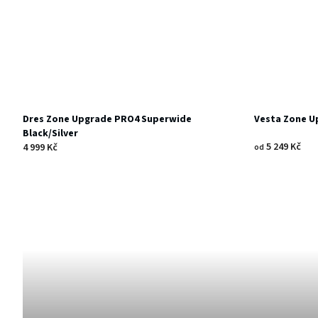
Dres Zone Upgrade PRO4 Superwide
Vesta Zone 
Black/Silver
5 249 Kč
4 999 Kč
od