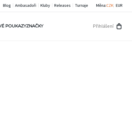
Blog
Ambasadoři
Kluby
Releases
Turnaje
Měna:
CZK
EUR
Přihlášení
VÉ POUKAZY
ZNAČKY
NÁKU
KOŠÍ