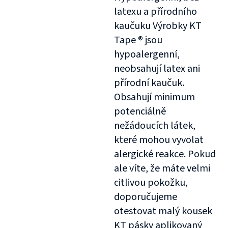
latexu a přírodního
kaučuku Výrobky KT
Tape ® jsou
hypoalergenní,
neobsahují latex ani
přírodní kaučuk.
Obsahují minimum
potenciálně
nežádoucích látek,
které mohou vyvolat
alergické reakce. Pokud
ale víte, že máte velmi
citlivou pokožku,
doporučujeme
otestovat malý kousek
KT pásky aplikovaný