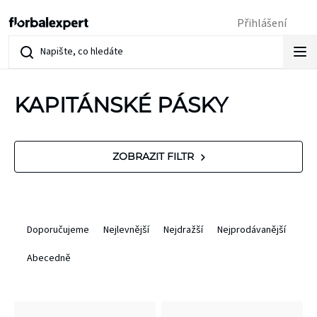
Přejít
Přihlášení
na
obsah
KAPITÁNSKÉ PÁSKY
V
ZOBRAZIT FILTR
ý
p
Ř
Doporučujeme
Nejlevnější
Nejdražší
Nejprodávanější
i
a
Abecedně
s
z
p
e