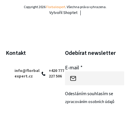
y
á
Copyright 2026
Florbalexpert
. Všechna práva vyhrazena.
v
Vytvořil Shoptet
p
ý
a
p
i
t
s
í
Kontakt
Odebírat newsletter
u
E-mail
info
@
florbal
+420 777
expert.cz
227 506
Odesláním souhlasím se
zpracováním osobních údajů
PŘIHLÁSIT SE