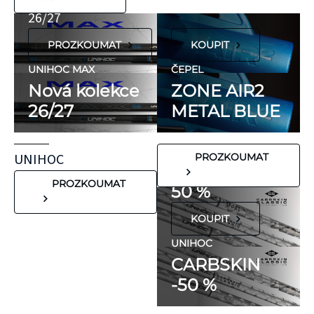
hypoalergenní,
26/27
neobsahují latex
PROZKOUMAT
KOUPIT
ani přírodní
kaučuk. Obsahují
UNIHOC MAX
ČEPEL
minimum
Nová kolekce
ZONE AIR2
potenciálně
26/27
METAL BLUE
FLORBALOVÉ HOLE
nežádoucích látek,
UNIHOC
které mohou
CARBSKIN
UNIHOC
PROZKOUMAT
vyvolat alergické
SE SLEVOU
reakce. Pokud ale
PROZKOUMAT
50 %
víte, že máte velmi
KOUPIT
citlivou pokožku,
doporučujeme
UNIHOC
CARBSKIN
otestovat malý
-50 %
kousek KT pásky
aplikovaný bez