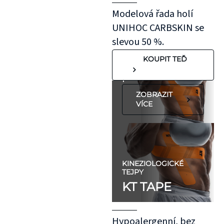
roztažení nejprve
Modelová řada holí
na oblast se
UNIHOC CARBSKIN se
"silnější"
slevou 50 %.
pokožkou, jako je
KOUPIT TEĎ
koleno, nebo
předloktí.
ZOBRAZIT
VÍCE
KINEZIOLOGICKÉ
TEJPY
KT TAPE
Hypoalergenní, bez