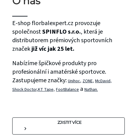
O nás
E-shop florbalexpert.cz provozuje
společnost
SPINFLO s.r.o.
, která je
distributorem prémiových sportovních
značek
již víc jak 25 let.
Nabízíme špičkové produkty pro
profesionální i amatérské sportovce.
Zastupujeme značky:
Unihoc,
ZONE,
McDavid,
a
Shock Doctor,
KT Tape,
FootBalance
Nathan.
ZJISTIT VÍCE