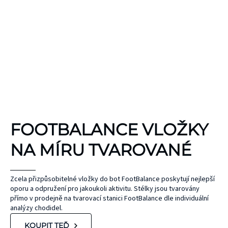
KINEZIOLOGICKÉ
FOOTBALANCE VLOŽKY
TEJPY
KT TAPE
NA MÍRU TVAROVANÉ
Hypoalergenní,
bez latexu a
ČEPEL
Zcela přizpůsobitelné vložky do bot FootBalance poskytují nejlepší
oporu a odpružení pro jakoukoli aktivitu. Stélky jsou tvarovány
ZONE
přírodního
UNIHOC
přímo v prodejně na tvarovací stanici FootBalance dle individuální
kaučuku. Výrobky
AIR/TWO
MAX
analýzy chodidel.
KT Tape® jsou
METAL BLUE
Nová kolekce
KOUPIT TEĎ