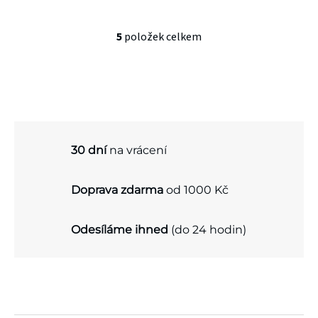
5
položek celkem
O
v
l
á
d
30 dní
na vrácení
a
c
Doprava zdarma
od 1000 Kč
í
p
Odesíláme ihned
(do 24 hodin)
r
v
k
Z