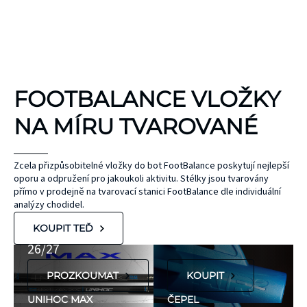
KINEZIOLOGICKÉ
FOOTBALANCE VLOŽKY
TEJPY
KT TAPE
NA MÍRU TVAROVANÉ
Hypoalergenní,
bez latexu a
ČEPEL
Zcela přizpůsobitelné vložky do bot FootBalance poskytují nejlepší
oporu a odpružení pro jakoukoli aktivitu. Stélky jsou tvarovány
ZONE
přírodního
UNIHOC
přímo v prodejně na tvarovací stanici FootBalance dle individuální
kaučuku. Výrobky
AIR/TWO
MAX
analýzy chodidel.
KT Tape® jsou
METAL BLUE
Nová kolekce
KOUPIT TEĎ
hypoalergenní,
26/27
neobsahují latex
PROZKOUMAT
KOUPIT
ani přírodní
kaučuk. Obsahují
UNIHOC MAX
ČEPEL