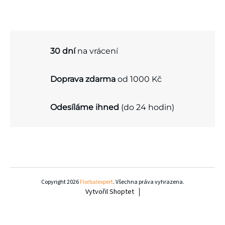
k
d
o
a
v
c
á
30 dní
na vrácení
í
n
p
Doprava zdarma
od 1000 Kč
í
r
v
Odesíláme ihned
(do 24 hodin)
k
y
v
Z
ý
á
Copyright 2026
Florbalexpert
. Všechna práva vyhrazena.
p
Vytvořil Shoptet
p
i
a
s