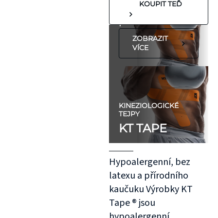
KOUPIT TEĎ
koleno, nebo
předloktí.
ZOBRAZIT
VÍCE
KINEZIOLOGICKÉ
TEJPY
KT TAPE
Hypoalergenní, bez
latexu a přírodního
kaučuku Výrobky KT
Tape ® jsou
hypoalergenní,