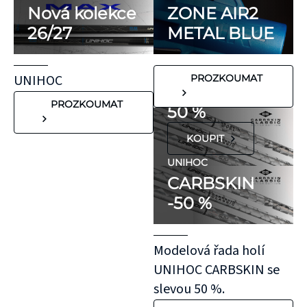
minimum
Nová kolekce
ZONE AIR2
potenciálně
26/27
METAL BLUE
FLORBALOVÉ HOLE
nežádoucích látek,
UNIHOC
které mohou
CARBSKIN
UNIHOC
PROZKOUMAT
vyvolat alergické
SE SLEVOU
reakce. Pokud ale
PROZKOUMAT
50 %
víte, že máte velmi
KOUPIT
citlivou pokožku,
doporučujeme
UNIHOC
CARBSKIN
otestovat malý
-50 %
kousek KT pásky
aplikovaný bez
roztažení nejprve
Modelová řada holí
na oblast se
UNIHOC CARBSKIN se
"silnější"
slevou 50 %.
pokožkou, jako je