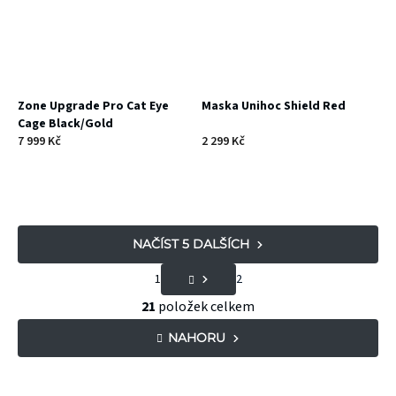
Zone Upgrade Pro Cat Eye
Maska Unihoc Shield Red
Cage Black/Gold
7 999 Kč
2 299 Kč
NAČÍST 5 DALŠÍCH
S
1
2
t
O
21
položek celkem
r
v
NAHORU
á
l
n
á