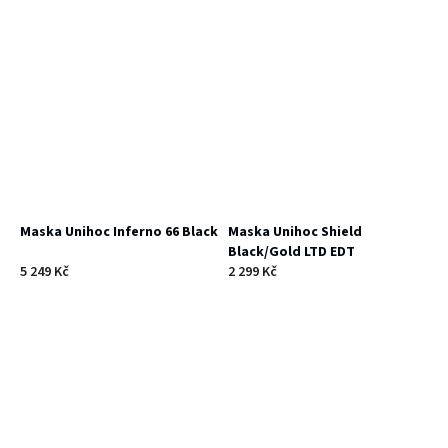
Maska Unihoc Inferno 66 Black
Maska Unihoc Shield
Black/Gold LTD EDT
5 249 Kč
2 299 Kč