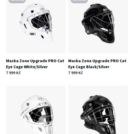
r
n
o
í
d
p
u
r
k
o
t
Maska Zone Upgrade PRO Cat
Maska Zone Upgrade PRO Cat
d
Eye Cage White/Silver
Eye Cage Black/Silver
ů
7 999 Kč
7 999 Kč
u
k
t
ů