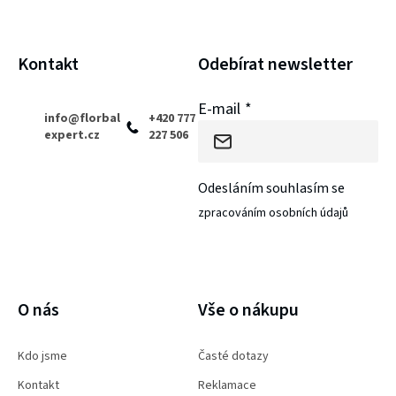
u
t
í
Kontakt
Odebírat newsletter
E-mail
info
@
florbal
+420 777
expert.cz
227 506
Odesláním souhlasím se
zpracováním osobních údajů
PŘIHLÁSIT SE
O nás
Vše o nákupu
Kdo jsme
Časté dotazy
Kontakt
Reklamace