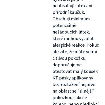
neobsahují latex ani
přírodní kaučuk.
Obsahují minimum
potenciálně
nežádoucích látek,
které mohou vyvolat
alergické reakce. Pokud
ale víte, že máte velmi
citlivou pokožku,
doporučujeme
otestovat malý kousek
KT pásky aplikovaný
bez roztažení nejprve
na oblast se "silnější"
pokožkou, jako je
koleno, nebo předloktí.