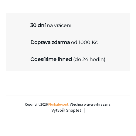
l
á
d
30 dní
na vrácení
a
c
Doprava zdarma
od 1000 Kč
í
p
Odesíláme ihned
(do 24 hodin)
r
v
k
Z
y
á
Copyright 2026
Florbalexpert
. Všechna práva vyhrazena.
v
Vytvořil Shoptet
p
ý
a
p