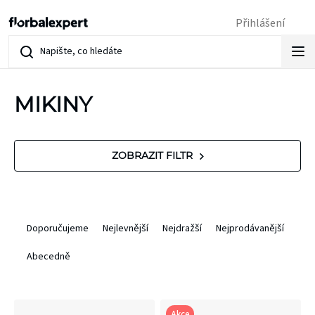
Přejít
Přihlášení
na
obsah
MIKINY
V
ZOBRAZIT FILTR
ý
p
Ř
Doporučujeme
Nejlevnější
Nejdražší
Nejprodávanější
i
a
Abecedně
s
z
p
e
Akce