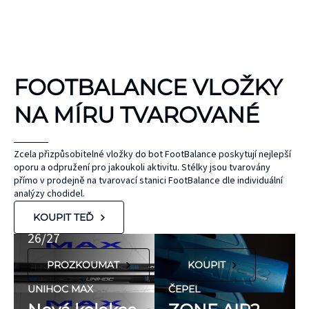
KINEZIOLOGICKÉ
FOOTBALANCE VLOŽKY
TEJPY
KT TAPE
NA MÍRU TVAROVANÉ
Hypoalergenní,
bez latexu a
ČEPEL
Zcela přizpůsobitelné vložky do bot FootBalance poskytují nejlepší
oporu a odpružení pro jakoukoli aktivitu. Stélky jsou tvarovány
ZONE
přírodního
UNIHOC
přímo v prodejně na tvarovací stanici FootBalance dle individuální
kaučuku. Výrobky
AIR/TWO
MAX
analýzy chodidel.
KT Tape® jsou
METAL BLUE
Nová kolekce
KOUPIT TEĎ
hypoalergenní,
26/27
neobsahují latex
PROZKOUMAT
KOUPIT
ani přírodní
kaučuk. Obsahují
UNIHOC MAX
ČEPEL
minimum