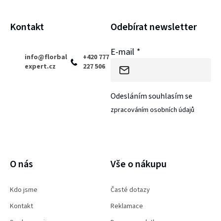
i
t
s
í
Kontakt
Odebírat newsletter
u
E-mail
info
@
florbal
+420 777
expert.cz
227 506
Odesláním souhlasím se
zpracováním osobních údajů
PŘIHLÁSIT SE
O nás
Vše o nákupu
Kdo jsme
Časté dotazy
Kontakt
Reklamace