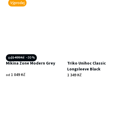
Výprodej
od
1 499 Kč
–30 %
Mikina Zone Modern Grey
Triko Unihoc Classic
Longsleeve Black
1 049 Kč
1 349 Kč
od