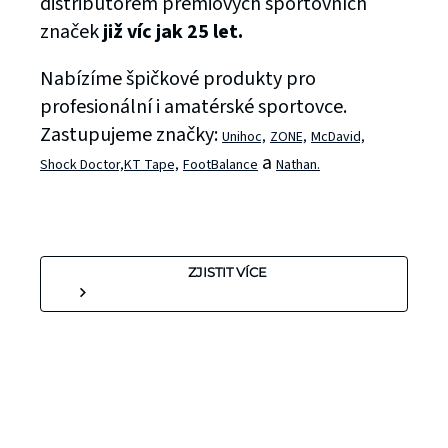
distributorem prémiových sportovních
značek
již víc jak 25 let.
Nabízíme špičkové produkty pro
profesionální i amatérské sportovce.
Zastupujeme značky:
Unihoc,
ZONE,
McDavid,
a
Shock Doctor,
KT Tape,
FootBalance
Nathan.
ZJISTIT VÍCE