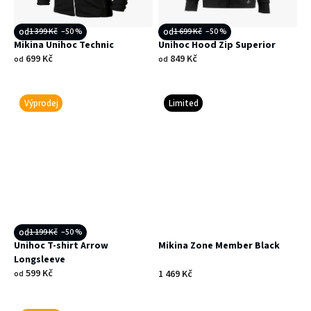
od
1 399 Kč
–50 %
od
1 699 Kč
–50 %
Mikina Unihoc Technic
Unihoc Hood Zip Superior
699 Kč
849 Kč
od
od
Výprodej
Limited
od
1 199 Kč
–50 %
Unihoc T-shirt Arrow
Mikina Zone Member Black
Longsleeve
599 Kč
1 469 Kč
od