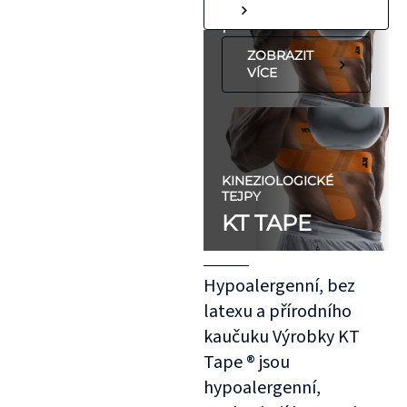
předloktí.
ZOBRAZIT
VÍCE
KINEZIOLOGICKÉ
TEJPY
KT TAPE
Hypoalergenní, bez
latexu a přírodního
kaučuku Výrobky KT
Tape ® jsou
hypoalergenní,