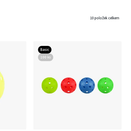
10
položek celkem
Basic
100 ks