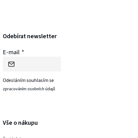
r
v
k
Odebírat newsletter
y
E-mail
v
ý
p
Odesláním souhlasím se
i
zpracováním osobních údajů
s
PŘIHLÁSIT SE
u
Vše o nákupu