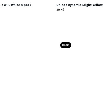
ic WFC White 4-pack
Unihoc Dynamic Bright Yellow
39 Kč
Basic