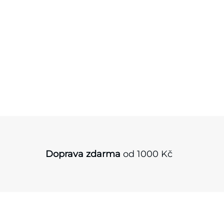
O
v
l
á
d
a
Doprava zdarma
od 1000 Kč
c
í
p