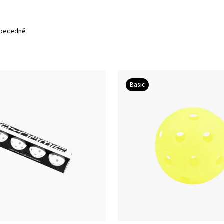
becedně
Basic