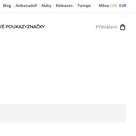
Blog
Ambasadoři
Kluby
Releases
Turnaje
Měna:
CZK
EUR
Přihlášení
VÉ POUKAZY
ZNAČKY
NÁKU
KOŠÍ