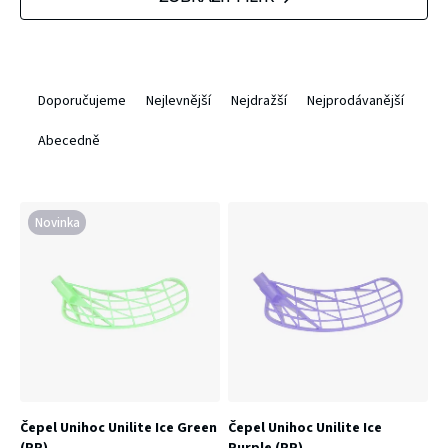
ý
p
Ř
Doporučujeme
Nejlevnější
Nejdražší
Nejprodávanější
i
a
Abecedně
s
z
p
e
Novinka
r
n
o
í
d
p
u
r
k
o
t
Čepel Unihoc Unilite Ice Green
Čepel Unihoc Unilite Ice
d