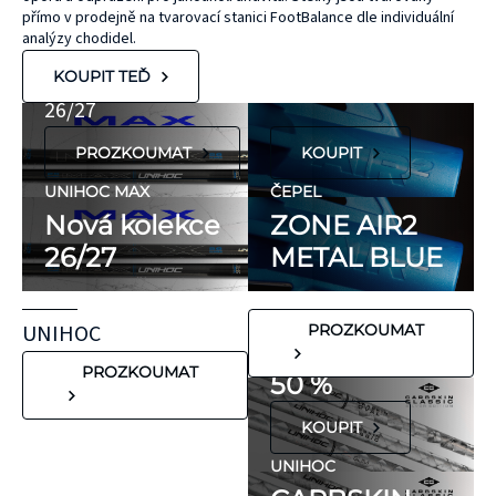
ZONE
přírodního
UNIHOC
přímo v prodejně na tvarovací stanici FootBalance dle individuální
kaučuku. Výrobky
AIR/TWO
MAX
analýzy chodidel.
KT Tape® jsou
METAL BLUE
Nová kolekce
KOUPIT TEĎ
hypoalergenní,
26/27
neobsahují latex
PROZKOUMAT
KOUPIT
ani přírodní
kaučuk. Obsahují
UNIHOC MAX
ČEPEL
minimum
Nová kolekce
ZONE AIR2
potenciálně
26/27
METAL BLUE
FLORBALOVÉ HOLE
nežádoucích látek,
UNIHOC
které mohou
CARBSKIN
UNIHOC
PROZKOUMAT
vyvolat alergické
SE SLEVOU
reakce. Pokud ale
PROZKOUMAT
50 %
víte, že máte velmi
KOUPIT
citlivou pokožku,
doporučujeme
UNIHOC