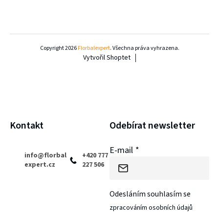
y
v
Z
ý
á
Copyright 2026
Florbalexpert
. Všechna práva vyhrazena.
p
Vytvořil Shoptet
p
i
a
s
u
t
í
Kontakt
Odebírat newsletter
E-mail
info
@
florbal
+420 777
expert.cz
227 506
Odesláním souhlasím se
zpracováním osobních údajů