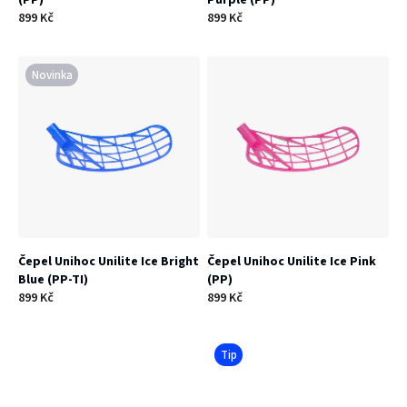
(PP)
Purple (PP)
ů
899 Kč
899 Kč
u
k
Novinka
t
ů
Čepel Unihoc Unilite Ice Bright
Čepel Unihoc Unilite Ice Pink
Blue (PP-TI)
(PP)
899 Kč
899 Kč
Tip