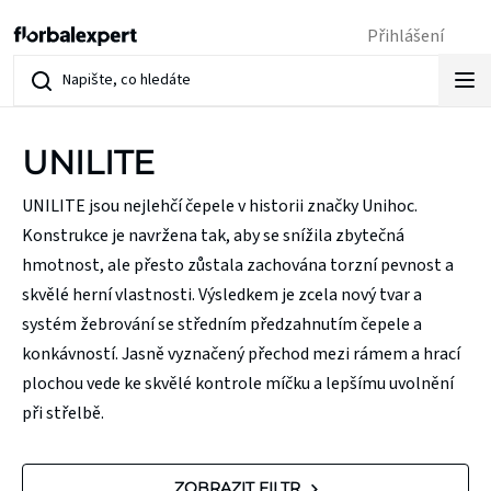
Přejít
Přihlášení
na
obsah
UNILITE
UNILITE jsou nejlehčí čepele v historii značky Unihoc.
Konstrukce je navržena tak, aby se snížila zbytečná
hmotnost, ale přesto zůstala zachována torzní pevnost a
skvělé herní vlastnosti. Výsledkem je zcela nový tvar a
systém žebrování se středním předzahnutím čepele a
konkávností. Jasně vyznačený přechod mezi rámem a hrací
plochou vede ke skvělé kontrole míčku a lepšímu uvolnění
při střelbě.
V
ZOBRAZIT FILTR