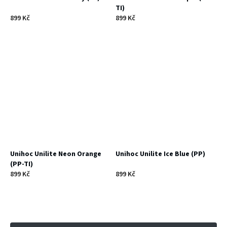
TI)
899 Kč
899 Kč
Unihoc Unilite Neon Orange
Unihoc Unilite Ice Blue (PP)
(PP-TI)
899 Kč
899 Kč