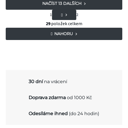
NAČÍST 13 DALŠÍCH
S
1
2
t
O
29
položek celkem
r
v
NAHORU
á
l
n
á
k
d
o
a
v
c
á
30 dní
na vrácení
í
n
p
Doprava zdarma
od 1000 Kč
í
r
v
Odesíláme ihned
(do 24 hodin)
k