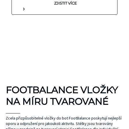
ZJISTIT VÍCE
KINEZIOLOGICKÉ
FOOTBALANCE VLOŽKY
TEJPY
KT TAPE
NA MÍRU TVAROVANÉ
Hypoalergenní,
bez latexu a
ČEPEL
Zcela přizpůsobitelné vložky do bot FootBalance poskytují nejlepší
oporu a odpružení pro jakoukoli aktivitu. Stélky jsou tvarovány
ZONE
přírodního
UNIHOC