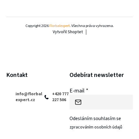
Z
á
Copyright 2026
Florbalexpert
. Všechna práva vyhrazena.
Vytvořil Shoptet
p
a
t
í
Kontakt
Odebírat newsletter
E-mail
info
@
florbal
+420 777
expert.cz
227 506
Odesláním souhlasím se
zpracováním osobních údajů