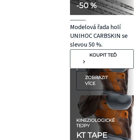
-50 %
kousek KT pásky
aplikovaný bez
roztažení nejprve
Modelová řada holí
na oblast se
UNIHOC CARBSKIN se
"silnější"
slevou 50 %.
pokožkou, jako je
KOUPIT TEĎ
koleno, nebo
předloktí.
ZOBRAZIT
VÍCE
KINEZIOLOGICKÉ
TEJPY
KT TAPE