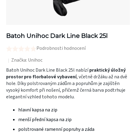
Batoh Unihoc Dark Line Black 25l
Podrobnosti hodnocení
Průměrné
hodnocení
Značka:
Unihoc
produktu
Batoh Unihoc Dark Line Black 25l nabízí
praktický úložný
je
prostor pro florbalové vybavení
, včetně držáku až na dvě
hole. Díky polstrovaným zádům a popruhům je zajištěn
0,0
vysoký komfort při nošení, přičemž černá barva podtrhuje
z
elegantní vzhled tohoto modelu.
5
hvězdiček.
hlavní kapsa na zip
menší přední kapsa na zip
polstrované ramenní popruhy a záda