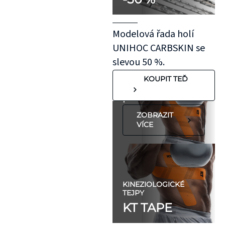
aplikovaný bez
roztažení nejprve
Modelová řada holí
na oblast se
UNIHOC CARBSKIN se
"silnější"
slevou 50 %.
pokožkou, jako je
KOUPIT TEĎ
koleno, nebo
předloktí.
ZOBRAZIT
VÍCE
KINEZIOLOGICKÉ
TEJPY
KT TAPE