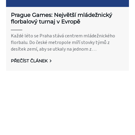
l
á
Prague Games: Největší mládežnický
florbalový turnaj v Evropě
n
Každé léto se Praha stává centrem mládežnického
k
florbalu. Do české metropole míří stovky týmů z
ů
desítek zemí, aby se utkaly na jednom z
nejprestižnějších turnajů pro mládež – Prague Games.
PŘEČÍST ČLÁNEK
Svou organizační úrovní a počtem družstev se PG řadí
mezi do společnosti nejmasovějších mládežnických
akcí v Evropě. Pro mnoho mladých hráčů představují
vrchol letní sezony. Turnaj se každoročně hraje ve
vybraných věkových kategoriích chlapců i dívek.
Během čtyř dnů zvládnou tisíce mladých florbalistů
stovky utkání.