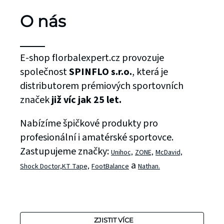
O nás
E-shop florbalexpert.cz provozuje
společnost
SPINFLO s.r.o.
, která je
distributorem prémiových sportovních
značek
již víc jak 25 let.
Nabízíme špičkové produkty pro
profesionální i amatérské sportovce.
Zastupujeme značky:
Unihoc,
ZONE,
McDavid,
a
Shock Doctor,
KT Tape,
FootBalance
Nathan.
ZJISTIT VÍCE