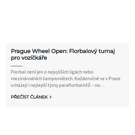
Prague Wheel Open: Florbalový turnaj
pro vozíčkáře
Florbal není jen o nejvyšších ligách nebo
mezinárodních šampionátech. Každoročně se v Praze
scházejí i nejlepší týmy paraflorbalistů – na
nejvýznamnějším světový turnaji v této kategorii.
PŘEČÍST ČLÁNEK
Nese název Prague Wheel Open.