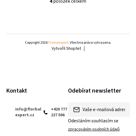
4
položek celkem
nemá věkové omezení. Prague Masters se od svého
O
vzniku stalo symbolem veteránského florbalu.
v
l
Z
á
á
d
Copyright 2026
Florbalexpert
. Všechna práva vyhrazena.
Vytvořil Shoptet
p
a
c
a
í
t
p
í
Kontakt
Odebírat newsletter
r
v
info
@
florbal
+420 777
k
expert.cz
227 506
y
Odesláním souhlasím se
zpracováním osobních údajů
v