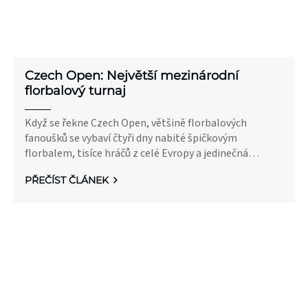
Czech Open: Největší mezinárodní
florbalový turnaj
Když se řekne Czech Open, většině florbalových
fanoušků se vybaví čtyři dny nabité špičkovým
florbalem, tisíce hráčů z celé Evropy a jedinečná
atmosféra letní Prahy. Dnes je Czech Open považován
PŘEČÍST ČLÁNEK
za nejpočetnější mezinárodní florbalový turnaj na
světě a zároveň za jednu z nejvýznamnějších akcí v
kalendáři klubového florbalu. Každoročně přivítá
stovky týmů a tisíce hráčů, kteří přijíždějí poměřit síly
do české metropole.