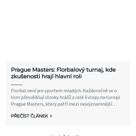
Prague Masters: Florbalový turnaj, kde
zkušenosti hrají hlavní roli
Florbal není jen sportem mladých. Každoročně se o
tom přesvědčují stovky hráčů z celé Evropy na turnaji
Prague Masters, který patří mezi nejvýznamnější
mezinárodní turnaje veteránů. Prahy pravidelně
PŘEČÍST ČLÁNEK
zaplavují bývalí reprezentanti, ligoví hráči i nadšení
florbalisté, aby si užili soutěžní atmosféru, setkali se
se starými známými a dokázali, že láska ke florbalu