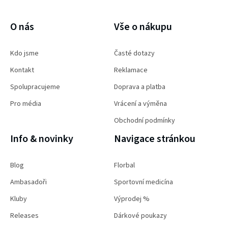
ý
PŘIHLÁSIT SE
p
O nás
Vše o nákupu
i
Kdo jsme
Časté dotazy
s
Kontakt
Reklamace
u
Spolupracujeme
Doprava a platba
Pro média
Vrácení a výměna
Obchodní podmínky
Info & novinky
Navigace stránkou
Blog
Florbal
Ambasadoři
Sportovní medicína
Kluby
Výprodej %
Releases
Dárkové poukazy