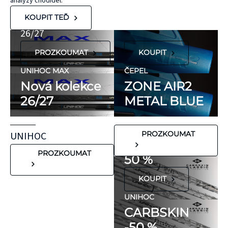
MAX
analýzy chodidel.
KT Tape® jsou
METAL BLUE
Nová kolekce
KOUPIT TEĎ
hypoalergenní,
26/27
neobsahují latex
PROZKOUMAT
KOUPIT
ani přírodní
kaučuk. Obsahují
UNIHOC MAX
ČEPEL
minimum
Nová kolekce
ZONE AIR2
potenciálně
26/27
METAL BLUE
FLORBALOVÉ HOLE
nežádoucích látek,
UNIHOC
které mohou
CARBSKIN
UNIHOC
PROZKOUMAT
vyvolat alergické
SE SLEVOU
reakce. Pokud ale
PROZKOUMAT
50 %
víte, že máte velmi
KOUPIT
citlivou pokožku,
doporučujeme
UNIHOC
CARBSKIN
otestovat malý
-50 %
kousek KT pásky