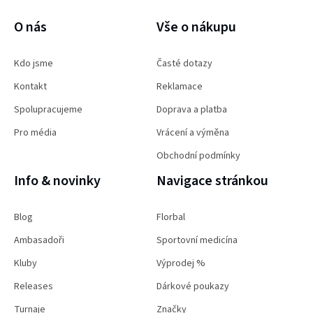
PŘIHLÁSIT SE
O nás
Vše o nákupu
Kdo jsme
Časté dotazy
Kontakt
Reklamace
Spolupracujeme
Doprava a platba
Pro média
Vrácení a výměna
Obchodní podmínky
Info & novinky
Navigace stránkou
Blog
Florbal
Ambasadoři
Sportovní medicína
Kluby
Výprodej %
Releases
Dárkové poukazy
Turnaje
Značky