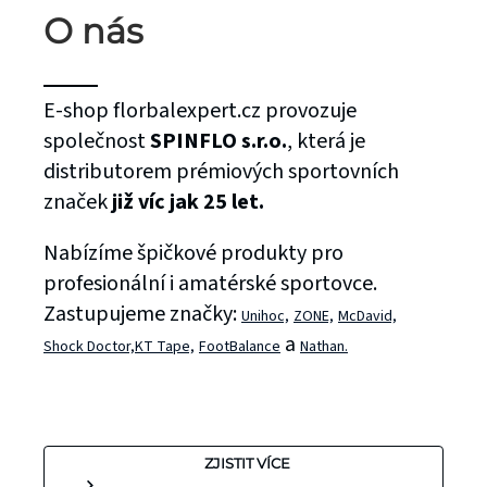
O nás
E-shop florbalexpert.cz provozuje
společnost
SPINFLO s.r.o.
, která je
distributorem prémiových sportovních
značek
již víc jak 25 let.
Nabízíme špičkové produkty pro
profesionální i amatérské sportovce.
Zastupujeme značky:
Unihoc,
ZONE,
McDavid,
a
Shock Doctor,
KT Tape,
FootBalance
Nathan.
ZJISTIT VÍCE