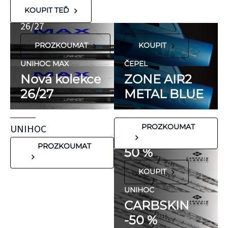
KT Tape® jsou
METAL BLUE
Nová kolekce
KOUPIT TEĎ
hypoalergenní,
26/27
neobsahují latex
PROZKOUMAT
KOUPIT
ani přírodní
kaučuk. Obsahují
UNIHOC MAX
ČEPEL
minimum
Nová kolekce
ZONE AIR2
potenciálně
26/27
METAL BLUE
FLORBALOVÉ HOLE
nežádoucích látek,
UNIHOC
které mohou
CARBSKIN
UNIHOC
PROZKOUMAT
vyvolat alergické
SE SLEVOU
reakce. Pokud ale
PROZKOUMAT
50 %
víte, že máte velmi
KOUPIT
citlivou pokožku,
doporučujeme
UNIHOC
CARBSKIN
otestovat malý
-50 %
kousek KT pásky