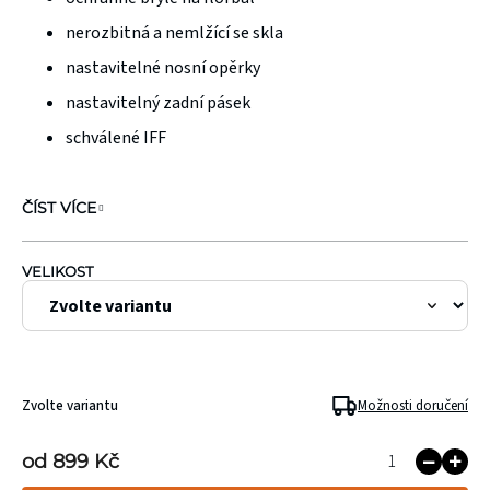
0,0
nerozbitná a nemlžící se skla
z
nastavitelné nosní opěrky
5
nastavitelný zadní pásek
hvězdiček.
schválené IFF
ČÍST VÍCE
VELIKOST
Zvolte variantu
Možnosti doručení
od
899 Kč