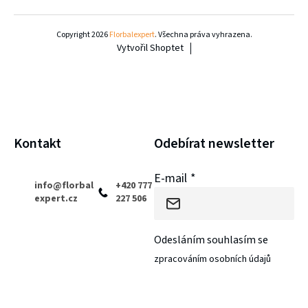
Z
á
Copyright 2026
Florbalexpert
. Všechna práva vyhrazena.
Vytvořil Shoptet
p
a
t
í
Kontakt
Odebírat newsletter
E-mail
info
@
florbal
+420 777
expert.cz
227 506
Odesláním souhlasím se
zpracováním osobních údajů