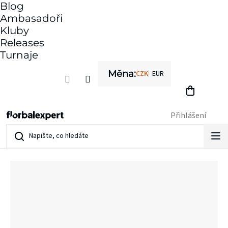
Blog
Přejít
Ambasadoři
na
Kluby
obsah
Releases
Turnaje
Měna:
CZK
EUR
Přihlášení