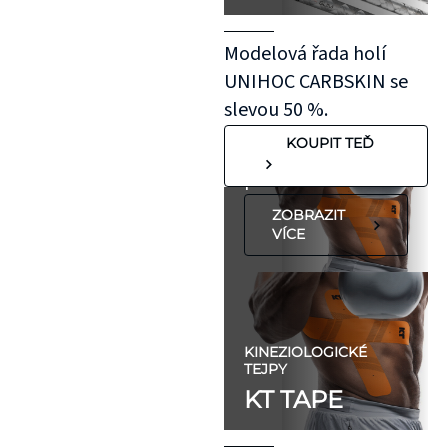
aplikovaný bez
roztažení nejprve
Modelová řada holí
na oblast se
UNIHOC CARBSKIN se
"silnější"
slevou 50 %.
pokožkou, jako je
KOUPIT TEĎ
koleno, nebo
předloktí.
ZOBRAZIT
VÍCE
KINEZIOLOGICKÉ
TEJPY
KT TAPE