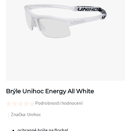
Brýle Unihoc Energy All White
Podrobnosti hodnocení
Průměrné
hodnocení
Značka:
Unihoc
produktu
je
ochranné brýle na florbal