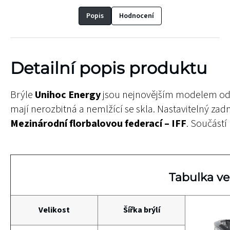
Popis
Hodnocení
Detailní popis produktu
Brýle
Unihoc Energy
jsou nejnovějším modelem od 
mají nerozbitná a nemlžící se skla. Nastavitelný zadn
Mezinárodní florbalovou federací – IFF
. Součástí
Tabulka vel
Velikost
Šířka brýlí