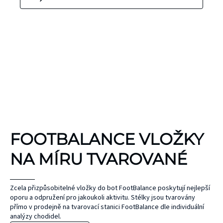
KINEZIOLOGICKÉ
FOOTBALANCE VLOŽKY
TEJPY
KT TAPE
NA MÍRU TVAROVANÉ
Hypoalergenní,
bez latexu a
ČEPEL
Zcela přizpůsobitelné vložky do bot FootBalance poskytují nejlepší
oporu a odpružení pro jakoukoli aktivitu. Stélky jsou tvarovány
ZONE
přírodního
UNIHOC
přímo v prodejně na tvarovací stanici FootBalance dle individuální
kaučuku. Výrobky
AIR/TWO
MAX
analýzy chodidel.