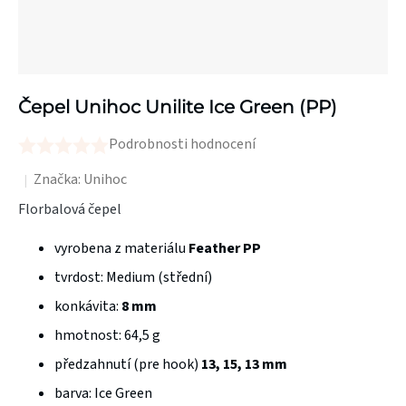
Čepel Unihoc Unilite Ice Green (PP)
Podrobnosti hodnocení
Průměrné
hodnocení
Značka:
Unihoc
produktu
Florbalová čepel
je
vyrobena z materiálu
Feather PP
0,0
z
tvrdost: Medium (střední)
5
konkávita:
8 mm
hvězdiček.
hmotnost: 64,5 g
předzahnutí (pre hook)
13, 15, 13 mm
barva: Ice Green