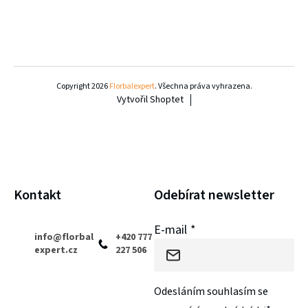
Z
á
Copyright 2026
Florbalexpert
. Všechna práva vyhrazena.
Vytvořil Shoptet
p
a
t
í
Kontakt
Odebírat newsletter
E-mail
info
@
florbal
+420 777
expert.cz
227 506
Odesláním souhlasím se