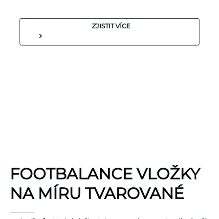
ZJISTIT VÍCE
KINEZIOLOGICKÉ
FOOTBALANCE VLOŽKY
TEJPY
KT TAPE
NA MÍRU TVAROVANÉ
Hypoalergenní,