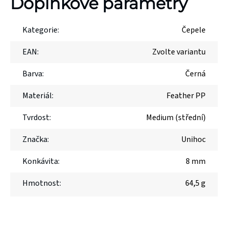
Doplňkové parametry
Kategorie
:
Čepele
EAN
:
Zvolte variantu
Barva
:
Černá
Materiál
:
Feather PP
Tvrdost
:
Medium (střední)
Značka
:
Unihoc
Konkávita
:
8 mm
Hmotnost
:
64,5 g
Výprodej