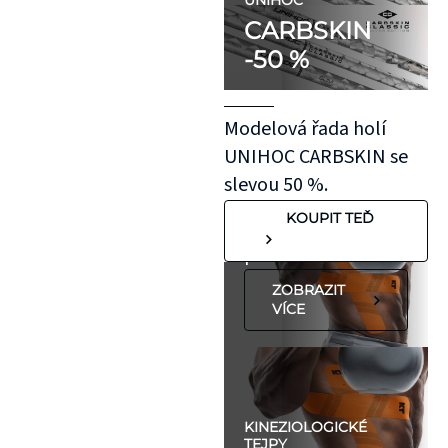
doporučujeme
UNIHOC
CARBSKIN
otestovat malý
-50 %
kousek KT pásky
aplikovaný bez
roztažení nejprve
Modelová řada holí
na oblast se
UNIHOC CARBSKIN se
"silnější"
slevou 50 %.
pokožkou, jako je
KOUPIT TEĎ
koleno, nebo
předloktí.
ZOBRAZIT
VÍCE
KINEZIOLOGICKÉ
TEJPY