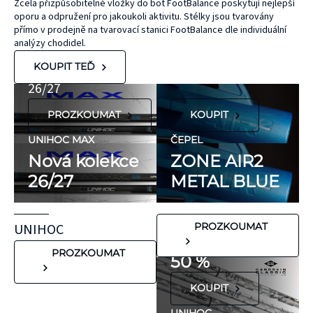
bez latexu a
ČEPEL
Zcela přizpůsobitelné vložky do bot FootBalance poskytují nejlepší
oporu a odpružení pro jakoukoli aktivitu. Stélky jsou tvarovány
ZONE
přírodního
UNIHOC
přímo v prodejně na tvarovací stanici FootBalance dle individuální
kaučuku. Výrobky
AIR/TWO
MAX
analýzy chodidel.
KT Tape® jsou
METAL BLUE
Nová kolekce
KOUPIT TEĎ
hypoalergenní,
26/27
neobsahují latex
PROZKOUMAT
KOUPIT
ani přírodní
kaučuk. Obsahují
UNIHOC MAX
ČEPEL
minimum
Nová kolekce
ZONE AIR2
potenciálně
26/27
METAL BLUE
FLORBALOVÉ HOLE
nežádoucích látek,
UNIHOC
které mohou
CARBSKIN
UNIHOC
PROZKOUMAT
vyvolat alergické
SE SLEVOU
reakce. Pokud ale
PROZKOUMAT
50 %
víte, že máte velmi
KOUPIT
citlivou pokožku,