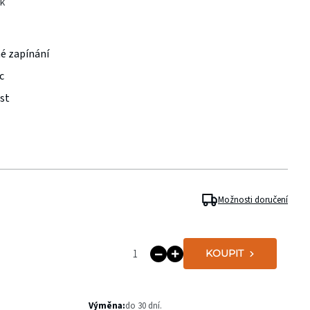
k
né zapínání
c
ost
Možnosti doručení
KOUPIT
Výměna:
do 30 dní.