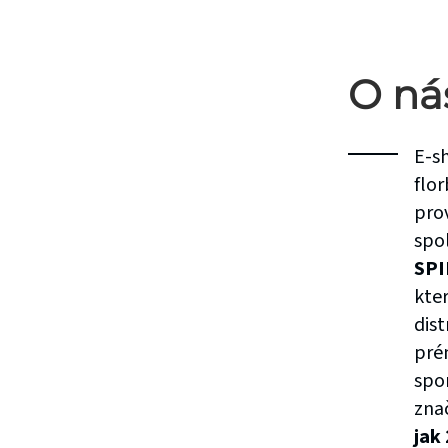
O ná
E-s
flor
pro
spo
SPI
kter
dis
pré
spo
zna
jak 