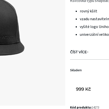
Kšiltovka typu snapbac
je
rovný kšilt
0,0
z
vzadu nastavitel
5
vyšité logo Uniho
hvězdiček.
univerzální velik
ČÍST VÍCE
Skladem
999 Kč
Kód produktu:
14273