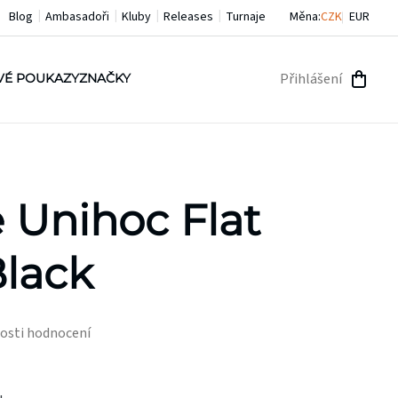
Blog
Ambasadoři
Kluby
Releases
Turnaje
Měna:
CZK
EUR
Přihlášení
VÉ POUKAZY
ZNAČKY
NÁKU
KOŠÍ
 Unihoc Flat
lack
osti hodnocení