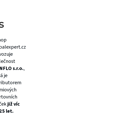
s
hop
balexpert.cz
vozuje
lečnost
NFLO s.r.o.
,
á je
tributorem
miových
rtovních
ček
již víc
25 let.