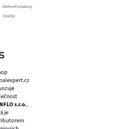
Dárkové poukazy
Značky
s
hop
balexpert.cz
vozuje
lečnost
NFLO s.r.o.
,
á je
tributorem
miových