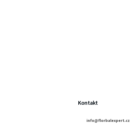
Z
Kontakt
á
p
info
@
florbalexpert.cz