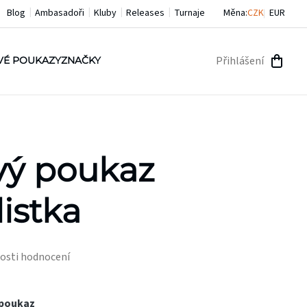
Blog
Ambasadoři
Kluby
Releases
Turnaje
Měna:
CZK
EUR
Přihlášení
VÉ POUKAZY
ZNAČKY
NÁKU
KOŠÍ
vý poukaz
listka
osti hodnocení
 poukaz