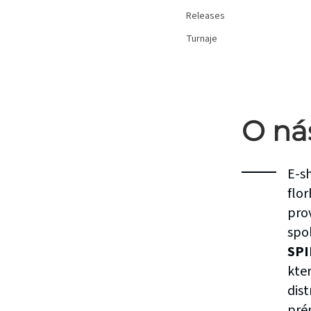
Releases
Turnaje
O ná
E-s
flor
pro
spo
SPI
kter
dis
pré