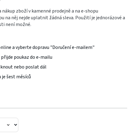
a nákup zboží v kamenné prodejně a na e-shopu
pu na něj nejde uplatnit žádná sleva. Použití je jednorázové a
sti není možné.
online a vyberte dopravu "Doručení e-mailem"
 přijde poukaz do e-mailu
sknout nebo poslat dál
 je šest měsíců