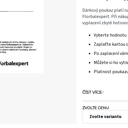
je
Dárkový poukaz platí n
0,0
Florbalexpert. Při náku
z
vyplacení zbylé hotovo
5
Vyberte hodnotu
hvězdiček.
Zaplaťte kartou 
Po zaplacení vám
Můžete si ho vyti
Platnost poukazu
ČÍST VÍCE
ZVOLTE CENU