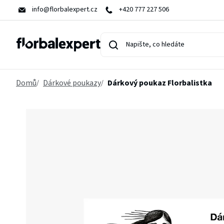
Přejít
info@florbalexpert.cz
+420 777 227 506
na
obsah
Domů
Dárkové poukazy
Dárkový poukaz Florbalistka