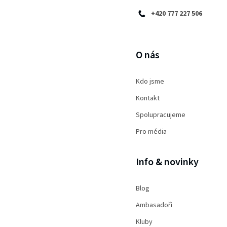
a
+420 777 227 506
t
í
O nás
Kdo jsme
Kontakt
Spolupracujeme
Pro média
Info & novinky
Blog
Ambasadoři
Kluby