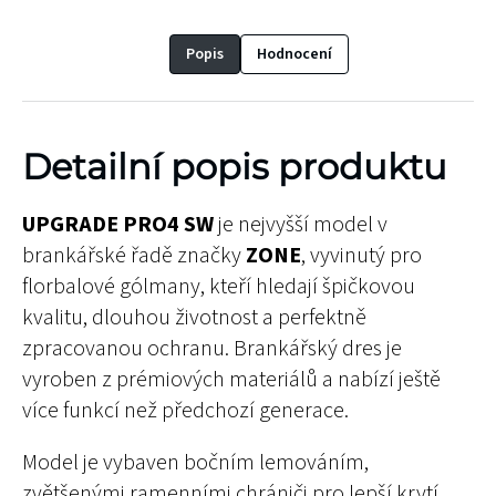
Popis
Hodnocení
Detailní popis produktu
UPGRADE PRO4 SW
je nejvyšší model v
brankářské řadě značky
ZONE
, vyvinutý pro
florbalové gólmany, kteří hledají špičkovou
kvalitu, dlouhou životnost a perfektně
zpracovanou ochranu. Brankářský dres je
vyroben z prémiových materiálů a nabízí ještě
více funkcí než předchozí generace.
Model je vybaven bočním lemováním,
zvětšenými ramenními chrániči pro lepší krytí