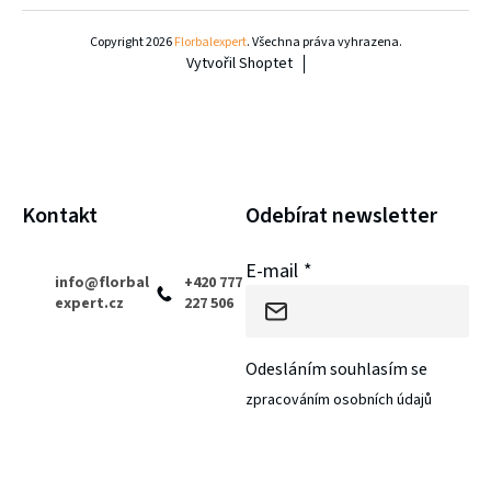
á
Copyright 2026
Florbalexpert
. Všechna práva vyhrazena.
Vytvořil Shoptet
p
a
t
í
Kontakt
Odebírat newsletter
E-mail
info
@
florbal
+420 777
expert.cz
227 506
Odesláním souhlasím se
zpracováním osobních údajů
PŘIHLÁSIT SE