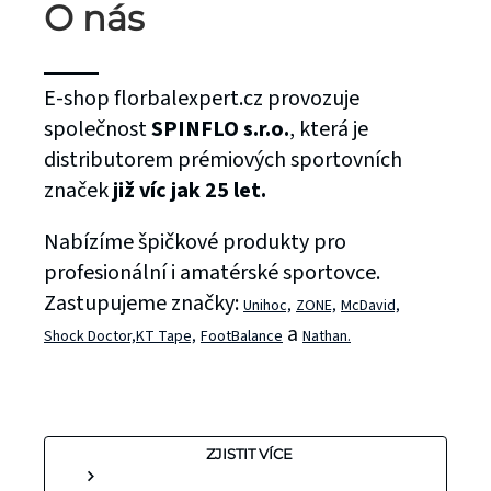
O nás
E-shop florbalexpert.cz provozuje
společnost
SPINFLO s.r.o.
, která je
distributorem prémiových sportovních
značek
již víc jak 25 let.
Nabízíme špičkové produkty pro
profesionální i amatérské sportovce.
Zastupujeme značky:
Unihoc,
ZONE,
McDavid,
a
Shock Doctor,
KT Tape,
FootBalance
Nathan.
ZJISTIT VÍCE