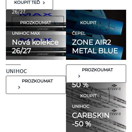
METAL BLUE
Nová kolekce
KOUPIT TEĎ
hypoalergenní,
26/27
neobsahují latex
PROZKOUMAT
KOUPIT
ani přírodní
kaučuk. Obsahují
UNIHOC MAX
ČEPEL
minimum
Nová kolekce
ZONE AIR2
potenciálně
26/27
METAL BLUE
FLORBALOVÉ HOLE
nežádoucích látek,
UNIHOC
které mohou
CARBSKIN
UNIHOC
PROZKOUMAT
vyvolat alergické
SE SLEVOU
reakce. Pokud ale
PROZKOUMAT
50 %
víte, že máte velmi
KOUPIT
citlivou pokožku,
doporučujeme
UNIHOC
CARBSKIN
otestovat malý
-50 %
kousek KT pásky
aplikovaný bez