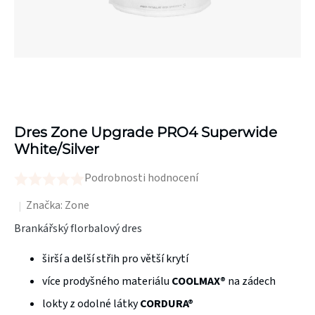
Dres Zone Upgrade PRO4 Superwide
White/Silver
Podrobnosti hodnocení
Průměrné
hodnocení
Značka:
Zone
produktu
Brankářský florbalový dres
je
širší a delší střih pro větší krytí
0,0
z
více prodyšného materiálu
COOLMAX®
na zádech
5
lokty z odolné látky
CORDURA®