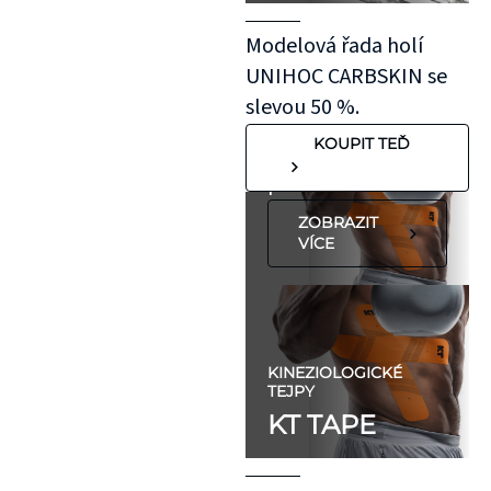
roztažení nejprve
Modelová řada holí
na oblast se
UNIHOC CARBSKIN se
"silnější"
slevou 50 %.
pokožkou, jako je
KOUPIT TEĎ
koleno, nebo
předloktí.
ZOBRAZIT
VÍCE
KINEZIOLOGICKÉ
TEJPY
KT TAPE