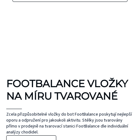
KINEZIOLOGICKÉ
FOOTBALANCE VLOŽKY
TEJPY
KT TAPE
NA MÍRU TVAROVANÉ
Hypoalergenní,
bez latexu a
ČEPEL
Zcela přizpůsobitelné vložky do bot FootBalance poskytují nejlepší
oporu a odpružení pro jakoukoli aktivitu. Stélky jsou tvarovány
ZONE
přírodního
UNIHOC
přímo v prodejně na tvarovací stanici FootBalance dle individuální
kaučuku. Výrobky
AIR/TWO
MAX
analýzy chodidel.
KT Tape® jsou