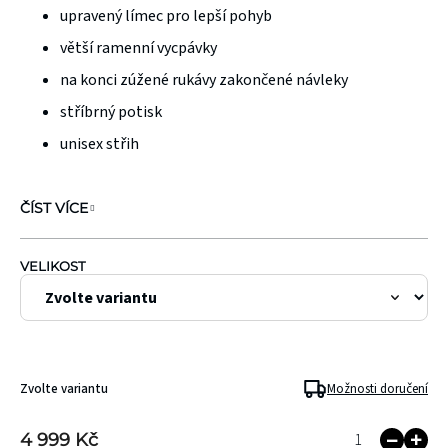
hvězdiček.
upravený límec pro lepší pohyb
větší ramenní vycpávky
na konci zúžené rukávy zakončené návleky
stříbrný potisk
unisex střih
ČÍST VÍCE
VELIKOST
Zvolte variantu
Možnosti doručení
4 999 Kč