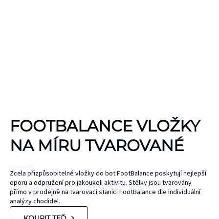
KINEZIOLOGICKÉ
FOOTBALANCE VLOŽKY
TEJPY
KT TAPE
NA MÍRU TVAROVANÉ
Hypoalergenní,
bez latexu a
ČEPEL
Zcela přizpůsobitelné vložky do bot FootBalance poskytují nejlepší
oporu a odpružení pro jakoukoli aktivitu. Stélky jsou tvarovány
ZONE
přírodního
UNIHOC
přímo v prodejně na tvarovací stanici FootBalance dle individuální
kaučuku. Výrobky
AIR/TWO
MAX
analýzy chodidel.
KT Tape® jsou
METAL BLUE
KOUPIT TEĎ