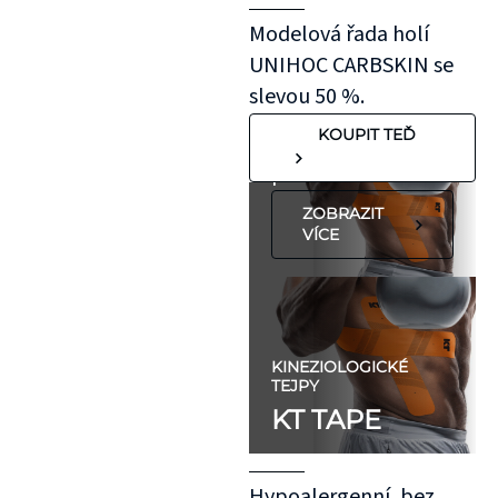
roztažení nejprve
Modelová řada holí
na oblast se
UNIHOC CARBSKIN se
"silnější"
slevou 50 %.
pokožkou, jako je
KOUPIT TEĎ
koleno, nebo
předloktí.
ZOBRAZIT
VÍCE
KINEZIOLOGICKÉ
TEJPY
KT TAPE
Hypoalergenní, bez