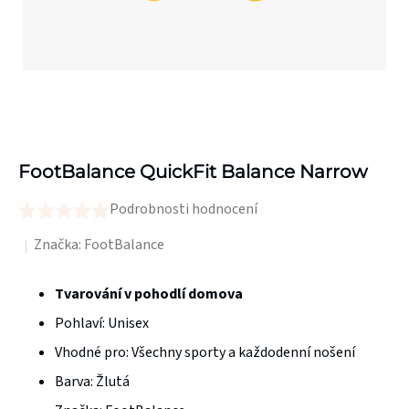
FootBalance QuickFit Balance Narrow
Podrobnosti hodnocení
Průměrné
hodnocení
Značka:
FootBalance
produktu
je
Tvarování v pohodlí domova
0,0
Pohlaví: Unisex
z
Vhodné pro: Všechny sporty a každodenní nošení
5
Barva: Žlutá
hvězdiček.