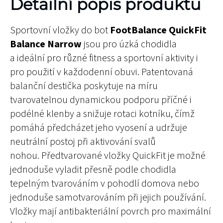
Detailní popis produktu
Sportovní vložky do bot
FootBalance QuickFit
Balance Narrow
jsou pro úzká chodidla
a ideální pro různé fitness a sportovní aktivity i
pro použití v každodenní obuvi. Patentovaná
balanční destička poskytuje na míru
tvarovatelnou dynamickou podporu příčné i
podélné klenby a snižuje rotaci kotníku, čímž
pomáhá předcházet jeho vyosení a udržuje
neutrální postoj při aktivování svalů
nohou. Předtvarované vložky QuickFit je možné
jednoduše vyladit přesně podle chodidla
tepelným tvarováním v pohodlí domova nebo
jednoduše samotvarováním při jejich používání.
Vložky mají antibakteriální povrch pro maximální