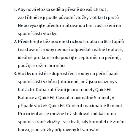
Aby nová vložka seděla přesně do vašich bot,
zastřihněte ji podle původní vložky v oblasti prstů.
Nebo využijte předformátovanou linii zastřižení na
spodní části vložky.
Předehřejte běžnou elektrickou troubu na 80 stupňů
(nastavení trouby nemusí odpovídat reálné teplotě,
ideálně pro kontrolu použijte teploměr na pečení),
použijte režim horního
Vložky umístěte doprostřed trouby na pečicí papír
spodní částí vzhůru (obráceně, než jsou usazeny v
botách). Doba zahřívání je pro modely QuickFit
Balance a QuickFit Casual maximálně 5 minut, v
případě vložek QuickFit Control maximálně 8 minut.
Pro orientaci je možné též sledovat indikátor na
spodní straně vložky - ve chvíli, kdy kompletně změní
barvu, jsou vložky připraveny k tvarování.