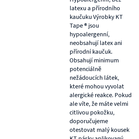
latexu a přírodního
kaučuku Výrobky KT
Tape ® jsou
hypoalergenní,
neobsahují latex ani
přírodní kaučuk.
Obsahují minimum
potenciálně
nežádoucích látek,
které mohou vyvolat
alergické reakce. Pokud
ale víte, že máte velmi
citlivou pokožku,
doporučujeme
otestovat malý kousek
KT pásky aplikovaný