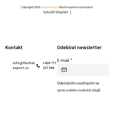
á
Copyright 2026
Florbalexpert
. Všechna práva vyhrazena.
Vytvořil Shoptet
p
a
t
í
Kontakt
Odebírat newsletter
E-mail
info
@
florbal
+420 777
expert.cz
227 506
Odesláním souhlasím se
zpracováním osobních údajů
PŘIHLÁSIT SE