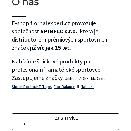
O nás
E-shop florbalexpert.cz provozuje
společnost
SPINFLO s.r.o.
, která je
distributorem prémiových sportovních
značek
již víc jak 25 let.
Nabízíme špičkové produkty pro
profesionální i amatérské sportovce.
Zastupujeme značky:
Unihoc,
ZONE,
McDavid,
a
Shock Doctor,
KT Tape,
FootBalance
Nathan.
ZJISTIT VÍCE