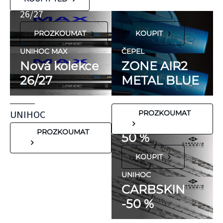
Nová kolekce
hypoalergenní,
26/27
neobsahují latex
PROZKOUMAT
KOUPIT
ani přírodní
kaučuk. Obsahují
UNIHOC MAX
ČEPEL
minimum
Nová kolekce
ZONE AIR2
potenciálně
26/27
METAL BLUE
FLORBALOVÉ HOLE
nežádoucích látek,
UNIHOC
které mohou
CARBSKIN
UNIHOC
PROZKOUMAT
vyvolat alergické
SE SLEVOU
reakce. Pokud ale
PROZKOUMAT
50 %
víte, že máte velmi
KOUPIT
citlivou pokožku,
doporučujeme
UNIHOC
CARBSKIN
otestovat malý
-50 %
kousek KT pásky
aplikovaný bez