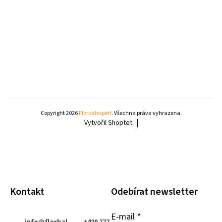
Z
á
Copyright 2026
Florbalexpert
. Všechna práva vyhrazena.
Vytvořil Shoptet
p
a
t
í
Kontakt
Odebírat newsletter
E-mail
info
@
florbal
+420 777