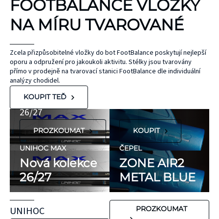
FOOTBALANCE VLOŽKY
TEJPY
KT TAPE
NA MÍRU TVAROVANÉ
Hypoalergenní,
bez latexu a
ČEPEL
Zcela přizpůsobitelné vložky do bot FootBalance poskytují nejlepší
oporu a odpružení pro jakoukoli aktivitu. Stélky jsou tvarovány
ZONE
přírodního
UNIHOC
přímo v prodejně na tvarovací stanici FootBalance dle individuální
kaučuku. Výrobky
AIR/TWO
MAX
analýzy chodidel.
KT Tape® jsou
METAL BLUE
Nová kolekce
KOUPIT TEĎ
hypoalergenní,
26/27
neobsahují latex
PROZKOUMAT
KOUPIT
ani přírodní
kaučuk. Obsahují
UNIHOC MAX
ČEPEL
minimum
Nová kolekce
ZONE AIR2
potenciálně
26/27
METAL BLUE
FLORBALOVÉ HOLE
nežádoucích látek,
UNIHOC
které mohou
CARBSKIN
UNIHOC
PROZKOUMAT
vyvolat alergické