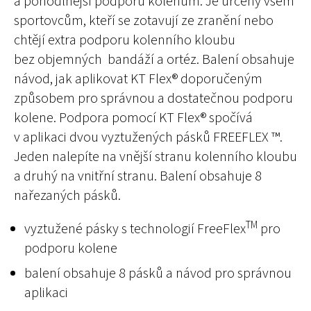
a pohodlnější podporu kolenům. Je určený všem
sportovcům, kteří se zotavují ze zranění nebo
chtějí extra podporu kolenního kloubu
bez objemných bandáží a ortéz. Balení obsahuje
návod, jak aplikovat KT Flex® doporučeným
způsobem pro správnou a dostatečnou podporu
kolene. Podpora pomocí KT Flex® spočívá
v aplikaci dvou vyztužených pásků FREEFLEX ™.
Jeden nalepíte na vnější stranu kolenního kloubu
a druhý na vnitřní stranu. Balení obsahuje 8
nařezaných pásků.
TM
vyztužené pásky s technologií FreeFlex
pro
podporu kolene
balení obsahuje 8 pásků a návod pro správnou
aplikaci