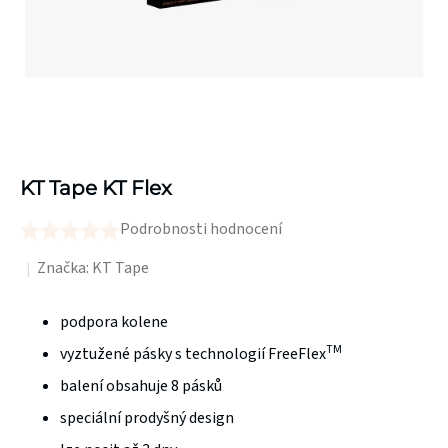
KT Tape KT Flex
Podrobnosti hodnocení
Průměrné
hodnocení
Značka:
KT Tape
produktu
je
podpora kolene
0,0
TM
vyztužené pásky s technologií FreeFlex
z
balení obsahuje 8 pásků
5
speciální prodyšný design
hvězdiček.