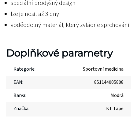
speciální prodyšný design
lze je nosit až 3 dny
voděodolný materiál, který zvládne sprchování
Doplňkové parametry
Kategorie
:
Sportovní medicína
EAN
:
851144005808
Barva
:
Modrá
Značka
:
KT Tape