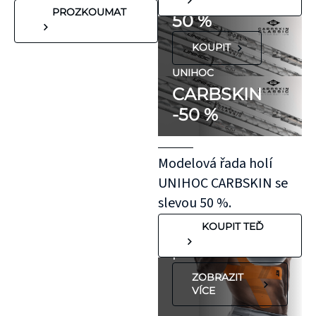
SE SLEVOU
reakce. Pokud ale
PROZKOUMAT
50 %
víte, že máte velmi
KOUPIT
citlivou pokožku,
doporučujeme
UNIHOC
CARBSKIN
otestovat malý
-50 %
kousek KT pásky
aplikovaný bez
roztažení nejprve
Modelová řada holí
na oblast se
UNIHOC CARBSKIN se
"silnější"
slevou 50 %.
pokožkou, jako je
KOUPIT TEĎ
koleno, nebo
předloktí.
ZOBRAZIT
VÍCE