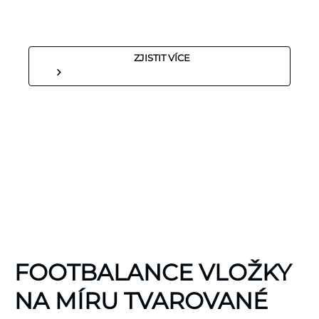
ZJISTIT VÍCE
KINEZIOLOGICKÉ
FOOTBALANCE VLOŽKY
TEJPY
KT TAPE
NA MÍRU TVAROVANÉ