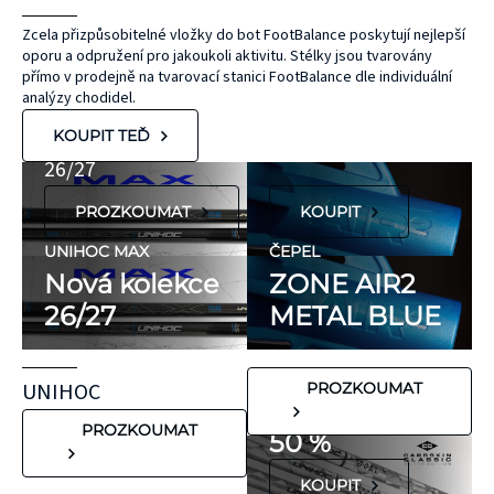
Hypoalergenní,
bez latexu a
ČEPEL
Zcela přizpůsobitelné vložky do bot FootBalance poskytují nejlepší
oporu a odpružení pro jakoukoli aktivitu. Stélky jsou tvarovány
ZONE
přírodního
UNIHOC
přímo v prodejně na tvarovací stanici FootBalance dle individuální
kaučuku. Výrobky
AIR/TWO
MAX
analýzy chodidel.
KT Tape® jsou
METAL BLUE
Nová kolekce
KOUPIT TEĎ
hypoalergenní,
26/27
neobsahují latex
PROZKOUMAT
KOUPIT
ani přírodní
kaučuk. Obsahují
UNIHOC MAX
ČEPEL
minimum
Nová kolekce
ZONE AIR2
potenciálně
26/27
METAL BLUE
FLORBALOVÉ HOLE
nežádoucích látek,
UNIHOC
které mohou
CARBSKIN
UNIHOC
PROZKOUMAT
vyvolat alergické
SE SLEVOU
reakce. Pokud ale
PROZKOUMAT
50 %
víte, že máte velmi
KOUPIT