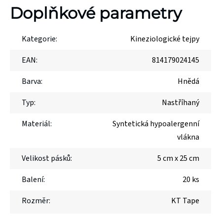
Doplňkové parametry
Kategorie
:
Kineziologické tejpy
EAN
:
814179024145
Barva
:
Hnědá
Typ
:
Nastříhaný
Materiál
:
Syntetická hypoalergenní
vlákna
Velikost pásků
:
5 cm x 25 cm
Balení
:
20 ks
Rozměr
:
KT Tape