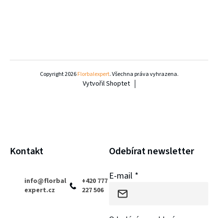
Z
á
Copyright 2026
Florbalexpert
. Všechna práva vyhrazena.
Vytvořil Shoptet
p
a
t
í
Kontakt
Odebírat newsletter
E-mail
info
@
florbal
+420 777
expert.cz
227 506