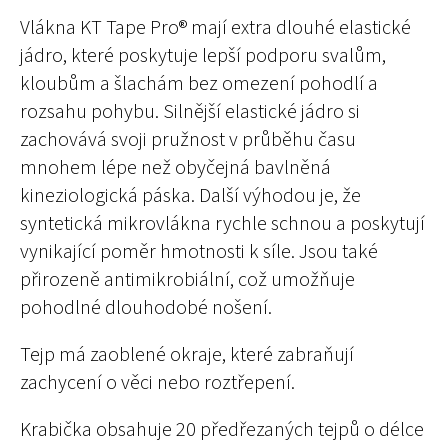
Vlákna KT Tape Pro® mají extra dlouhé elastické
jádro, které poskytuje lepší podporu svalům,
kloubům a šlachám bez omezení pohodlí a
rozsahu pohybu. Silnější elastické jádro si
zachovává svoji pružnost v průběhu času
mnohem lépe než obyčejná bavlněná
kineziologická páska. Další výhodou je, že
syntetická mikrovlákna rychle schnou a poskytují
vynikající poměr hmotnosti k síle. Jsou také
přirozeně antimikrobiální, což umožňuje
pohodlné dlouhodobé nošení.
Tejp má zaoblené okraje, které zabraňují
zachycení o věci nebo roztřepení.
Krabička obsahuje 20 předřezaných tejpů o délce