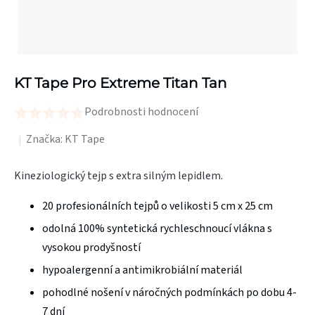
KT Tape Pro Extreme Titan Tan
Podrobnosti hodnocení
Průměrné
hodnocení
Značka:
KT Tape
produktu
Kineziologický tejp s extra silným lepidlem.
je
0,0
20 profesionálních tejpů o velikosti 5 cm x 25 cm
z
odolná 100% syntetická rychleschnoucí vlákna s
5
vysokou prodyšností
hvězdiček.
hypoalergenní a antimikrobiální materiál
pohodlné nošení v náročných podmínkách po dobu 4-
7 dní