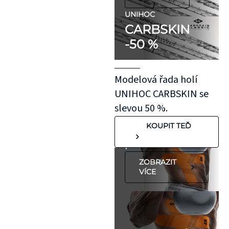
citlivou pokožku,
doporučujeme
UNIHOC
CARBSKIN
otestovat malý
-50 %
kousek KT pásky
aplikovaný bez
roztažení nejprve
Modelová řada holí
na oblast se
UNIHOC CARBSKIN se
"silnější"
slevou 50 %.
pokožkou, jako je
KOUPIT TEĎ
koleno, nebo
předloktí.
ZOBRAZIT
VÍCE