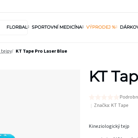
FLORBAL
SPORTOVNÍ MEDICÍNA
VÝPRODEJ %
DÁRKO
 tejpy
KT Tape Pro Laser Blue
KT Tap
Podrobn
Průměrné
Značka:
KT Tape
hodnocení
produktu
je
Kineziologický tejp
0,0