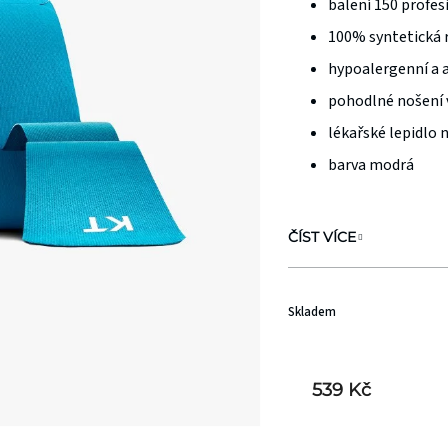
balení 150 profes
z
100% syntetická 
5
hvězdiček.
hypoalergenní a 
pohodlné nošení 
lékařské lepidlo 
barva modrá
ČÍST VÍCE
Skladem
539 Kč