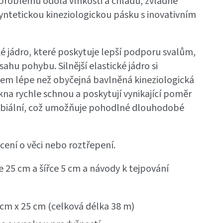
problémů odolá vlhkosti a chladu, zvládne
syntetickou kineziologickou pásku s inovativním
é jádro, které poskytuje lepší podporu svalům,
u pohybu. Silnější elastické jádro si
em lépe než obyčejná bavlněná kineziologická
kna rychle schnou a poskytují vynikající poměr
robiální, což umožňuje pohodlné dlouhodobé
cení o věci nebo roztřepení.
 25 cm a šířce 5 cm a návody k tejpování
5 cm x 25 cm (celková délka 38 m)