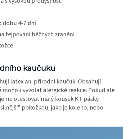
a s vysokou prodyšností
 dobu 4-7 dní
na tejpování běžných zranění
kožce
rodního kaučuku
jí latex ani přírodní kaučuk. Obsahují
 mohou vyvolat alergické reakce. Pokud ale
čujeme otestovat malý kousek KT pásky
silnější" pokožkou, jako je koleno, nebo