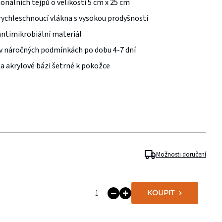
ionálních tejpů o velikosti 5 cm x 25 cm
rychleschnoucí vlákna s vysokou prodyšností
antimikrobiální materiál
v náročných podmínkách po dobu 4-7 dní
na akrylové bázi šetrné k pokožce
Možnosti doručení
KOUPIT