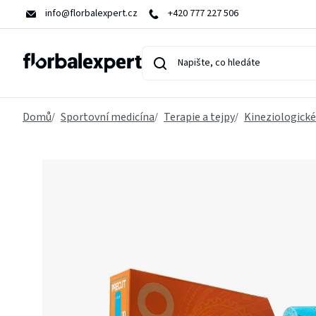
Přejít
info@florbalexpert.cz
+420 777 227 506
na
obsah
Domů
Sportovní medicína
Terapie a tejpy
Kineziologické