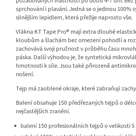
požadovaných vlastností po dobu 4-7 dní. Bez 
sprchování i plavání. Jedná se o jedinou 100% 
silnějším lepidlem, která přežije naprosto vše.
Vlákna KT Tape Pro® mají extra dlouhé elastick
kloubům a šlachám bez omezení pohodlí a rozsah
zachovává svoji pružnost v průběhu času mnoh
páska. Další výhodou je, že syntetická mikrovlá
hmotnosti k síle. Jsou také přirozeně antimik
nošení.
Tejp má zaoblené okraje, které zabraňují zachy
Balení obsahuje 150 předřezaných tejpů o délce
nejčastějších zranění.
balení 150 profesionálních tejpů o velikosti 