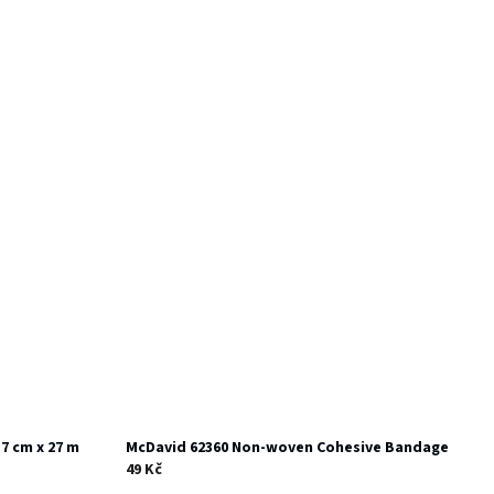
7 cm x 27 m
McDavid 62360 Non-woven Cohesive Bandage
49 Kč