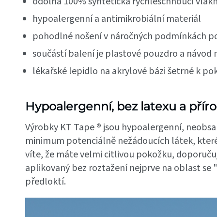
odolná 100% syntetická rychleschnoucí vlákn
hypoalergenní a antimikrobiální materiál
pohodlné nošení v náročných podmínkách po
součástí balení je plastové pouzdro a návod 
lékařské lepidlo na akrylové bázi šetrné k po
Hypoalergenní, bez latexu a pří
Výrobky KT Tape ® jsou hypoalergenní, neobsahu
minimum potenciálně nežádoucích látek, které
víte, že máte velmi citlivou pokožku, doporu
aplikovaný bez roztažení nejprve na oblast se "
předloktí.