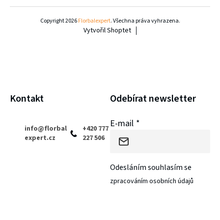
á
Copyright 2026
Florbalexpert
. Všechna práva vyhrazena.
Vytvořil Shoptet
p
a
t
í
Kontakt
Odebírat newsletter
E-mail
info
@
florbal
+420 777
expert.cz
227 506
Odesláním souhlasím se
zpracováním osobních údajů
PŘIHLÁSIT SE