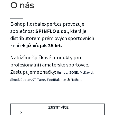
O nás
E-shop florbalexpert.cz provozuje
společnost
SPINFLO s.r.o.
, která je
distributorem prémiových sportovních
značek
již víc jak 25 let.
Nabízíme špičkové produkty pro
profesionální i amatérské sportovce.
Zastupujeme značky:
Unihoc,
ZONE,
McDavid,
a
Shock Doctor,
KT Tape,
FootBalance
Nathan.
ZJISTIT VÍCE