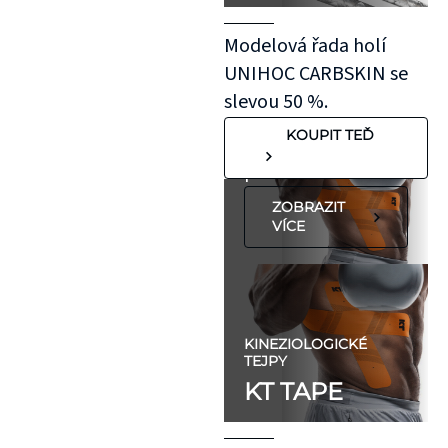
aplikovaný bez
roztažení nejprve
Modelová řada holí
na oblast se
UNIHOC CARBSKIN se
"silnější"
slevou 50 %.
pokožkou, jako je
KOUPIT TEĎ
koleno, nebo
předloktí.
ZOBRAZIT
VÍCE
KINEZIOLOGICKÉ
TEJPY
KT TAPE