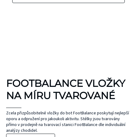
KINEZIOLOGICKÉ
FOOTBALANCE VLOŽKY
TEJPY
KT TAPE
NA MÍRU TVAROVANÉ
Hypoalergenní,
bez latexu a
ČEPEL
Zcela přizpůsobitelné vložky do bot FootBalance poskytují nejlepší
oporu a odpružení pro jakoukoli aktivitu. Stélky jsou tvarovány
ZONE
přírodního
UNIHOC
přímo v prodejně na tvarovací stanici FootBalance dle individuální
kaučuku. Výrobky
AIR/TWO
MAX
analýzy chodidel.