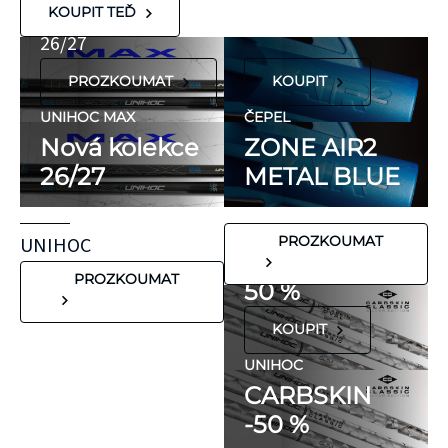
KT Tape® jsou
METAL BLUE
Nová kolekce
KOUPIT TEĎ
hypoalergenní,
26/27
neobsahují latex
PROZKOUMAT
KOUPIT
ani přírodní
kaučuk. Obsahují
UNIHOC MAX
ČEPEL
minimum
Nová kolekce
ZONE AIR2
potenciálně
26/27
METAL BLUE
FLORBALOVÉ HOLE
nežádoucích látek,
UNIHOC
které mohou
CARBSKIN
UNIHOC
PROZKOUMAT
vyvolat alergické
SE SLEVOU
reakce. Pokud ale
PROZKOUMAT
50 %
víte, že máte velmi
KOUPIT
citlivou pokožku,
doporučujeme
UNIHOC
CARBSKIN
otestovat malý
-50 %
kousek KT pásky