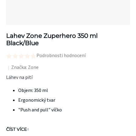
Lahev Zone Zuperhero 350 ml
Black/Blue
Podrobnosti hodnocení
Průměrné
hodnocení
Značka:
Zone
produktu
Láhev na pití
je
Objem: 350 ml
0,0
z
Ergonomický tvar
5
"Push and pull" víčko
hvězdiček.
ČÍST VÍCE