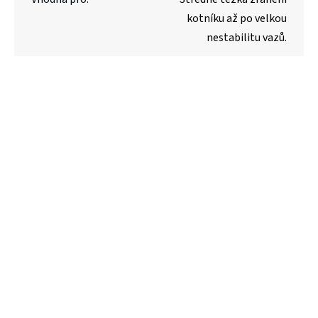
kotníku až po velkou
nestabilitu vazů.
McDavid 441 Calf Sleeve
McDavid 513 Wrist Sleeve
Adjustable / Elastic
769 Kč
499 Kč