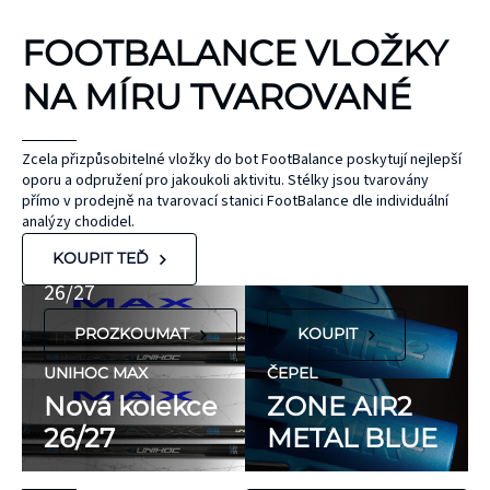
KINEZIOLOGICKÉ
FOOTBALANCE VLOŽKY
TEJPY
KT TAPE
NA MÍRU TVAROVANÉ
Hypoalergenní,
bez latexu a
ČEPEL
Zcela přizpůsobitelné vložky do bot FootBalance poskytují nejlepší
oporu a odpružení pro jakoukoli aktivitu. Stélky jsou tvarovány
ZONE
přírodního
UNIHOC
přímo v prodejně na tvarovací stanici FootBalance dle individuální
kaučuku. Výrobky
AIR/TWO
MAX
analýzy chodidel.
KT Tape® jsou
METAL BLUE
Nová kolekce
KOUPIT TEĎ
hypoalergenní,
26/27
neobsahují latex
PROZKOUMAT
KOUPIT
ani přírodní
kaučuk. Obsahují
UNIHOC MAX
ČEPEL
minimum
Nová kolekce
ZONE AIR2
potenciálně
26/27
METAL BLUE
FLORBALOVÉ HOLE
nežádoucích látek,
UNIHOC