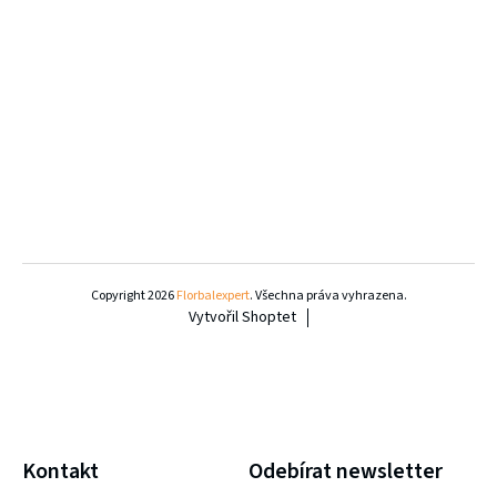
Z
á
Copyright 2026
Florbalexpert
. Všechna práva vyhrazena.
Vytvořil Shoptet
p
a
t
í
Kontakt
Odebírat newsletter