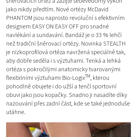
šněrovacích ortéz a zažijte sebevědomý výkon
jako nikdy předtím. Nové ortézy McDavid
PHANTOM jsou naprosto revoluční s efektivním
designem EASY ON EASY OFF pro snadné
navlékání a sundavání. Bandáž je o 33 % lehčí
než tradiční šněrovací ortézy. Novinka STEALTH
je nízkoprofilová ortéza navržená speciálně tak,
aby dobře seděla i s výztuhami. Tenká a lehká
ortéza s pokročilými anatomicky tvarovanými
TM
flexibilními výztuhami Bio-Logix
, kterou
pohodlně obujete i do užší a tenčí sportovní
obuvi jako jsou kopačky. Snadno ji nasadíte díky
nazouvání přes zadní část, kde se také jednoduše
utáhne.