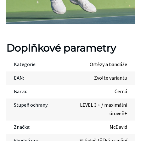
Doplňkové parametry
Kategorie
:
Ortézy a bandáže
EAN
:
Zvolte variantu
Barva
:
Černá
Stupeň ochrany
:
LEVEL 3 + / maximální
úroveň+
Značka
:
McDavid
Vhodná pro
:
Středně těžká zranění