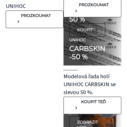
které mohou
CARBSKIN
UNIHOC
PROZKOUMAT
vyvolat alergické
SE SLEVOU
reakce. Pokud ale
PROZKOUMAT
50 %
víte, že máte velmi
KOUPIT
citlivou pokožku,
doporučujeme
UNIHOC
CARBSKIN
otestovat malý
-50 %
kousek KT pásky
aplikovaný bez
roztažení nejprve
Modelová řada holí
na oblast se
UNIHOC CARBSKIN se
"silnější"
slevou 50 %.
pokožkou, jako je
KOUPIT TEĎ
koleno, nebo
předloktí.
ZOBRAZIT