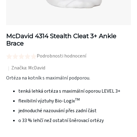
McDavid 4314 Stealth Cleat 3+ Ankle
Brace
Podrobnosti hodnocení
Průměrné
hodnocení
Značka:
McDavid
produktu
Ortéza na kotník s maximální podporou.
je
tenká lehká ortéza s maximální oporou LEVEL 3+
0,0
TM
z
flexibilní výztuhy Bio-Logix
5
jednoduché nazouvání přes zadní část
hvězdiček.
o 33 % lehčí než ostatní šněrovací ortézy