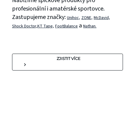
Nabízíme špičkové produkty pro
profesionální i amatérské sportovce.
Zastupujeme značky:
Unihoc,
ZONE,
McDavid,
a
Shock Doctor,
KT Tape,
FootBalance
Nathan.
ZJISTIT VÍCE