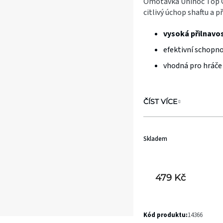
Omotávka Unihoc Top G
je
citlivý úchop shaftu a p
0,0
vysoká přilnavo
z
efektivní schopno
5
hvězdiček.
vhodná pro hráče 
ČÍST VÍCE
Skladem
479 Kč
Kód produktu:
14366