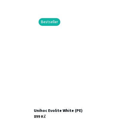
Bestseller
Unihoc Evolite White (PE)
899 Kč