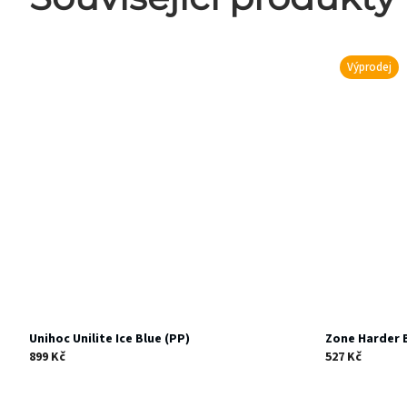
Výprodej
Unihoc Unilite Ice Blue (PP)
Zone Harder B
899 Kč
527 Kč