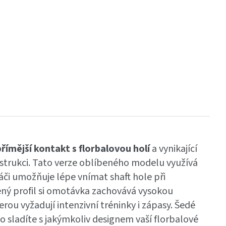
přímější kontakt s florbalovou holí
a vynikající
strukci. Tato verze oblíbeného modelu využívá
áči umožňuje lépe vnímat shaft hole při
ížený profil si omotávka zachovává vysokou
erou vyžadují intenzivní tréninky i zápasy. Šedé
o sladíte s jakýmkoliv designem vaší florbalové