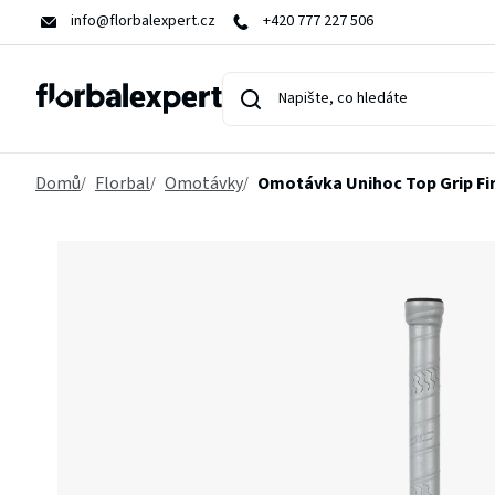
Přejít
info@florbalexpert.cz
+420 777 227 506
na
obsah
Domů
Florbal
Omotávky
Omotávka Unihoc Top Grip Fi