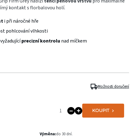
rip Firm Grey nabízí
tenčí pěnovou vrstvu
pro maximálně
římý kontakt s florbalovou holí.
st
i při náročné hře
st pohlcování vlhkosti
vyžadující
precizní kontrolu
nad míčkem
Možnosti doručení
KOUPIT
Výměna:
do 30 dní.