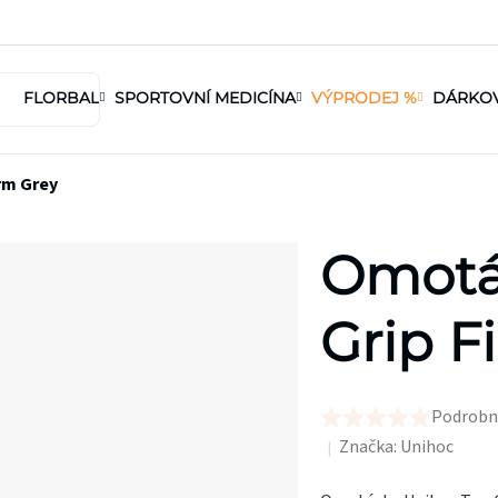
FLORBAL
SPORTOVNÍ MEDICÍNA
VÝPRODEJ %
DÁRKO
rm Grey
Omotá
Grip F
Podrobn
Průměrné
Značka:
Unihoc
hodnocení
produktu