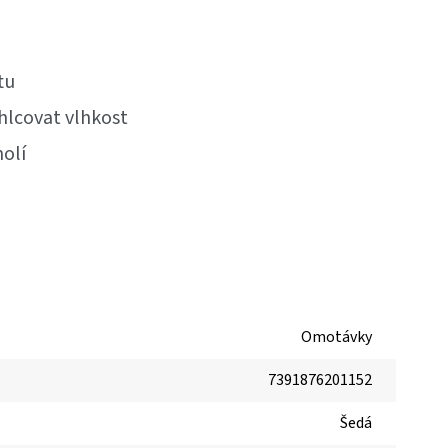
tu
hlcovat vlhkost
holí
Omotávky
7391876201152
Šedá