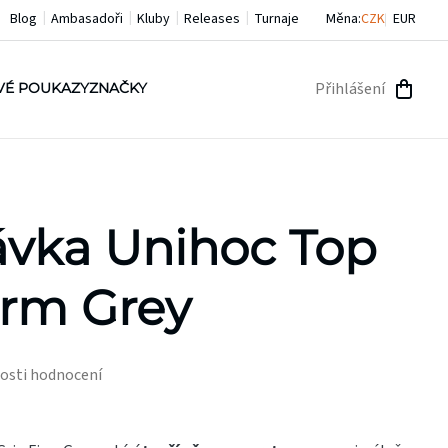
Blog
Ambasadoři
Kluby
Releases
Turnaje
Měna:
CZK
EUR
Přihlášení
VÉ POUKAZY
ZNAČKY
NÁKU
KOŠÍ
vka Unihoc Top
irm Grey
osti hodnocení