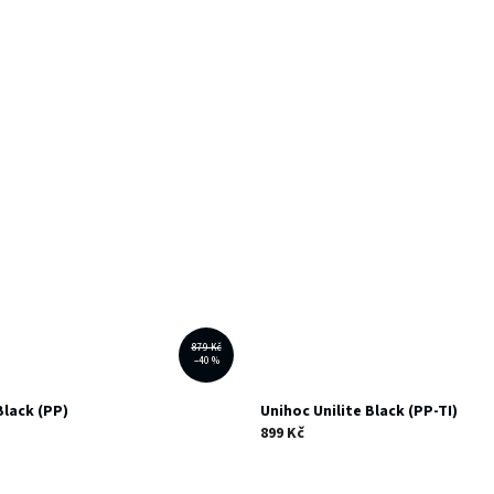
879 Kč
–40 %
lack (PP)
Unihoc Unilite Black (PP-TI)
899 Kč