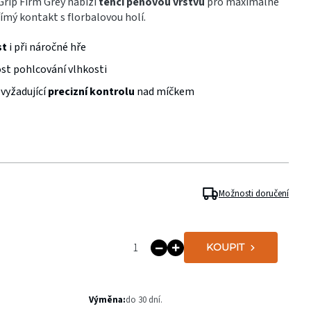
rip Firm Grey nabízí
tenčí pěnovou vrstvu
pro maximálně
římý kontakt s florbalovou holí.
st
i při náročné hře
st pohlcování vlhkosti
vyžadující
precizní kontrolu
nad míčkem
Možnosti doručení
KOUPIT
Výměna:
do 30 dní.