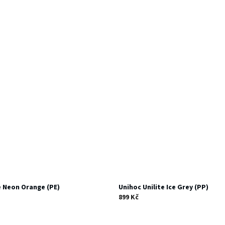
e Neon Orange (PE)
Unihoc Unilite Ice Grey (PP)
899 Kč