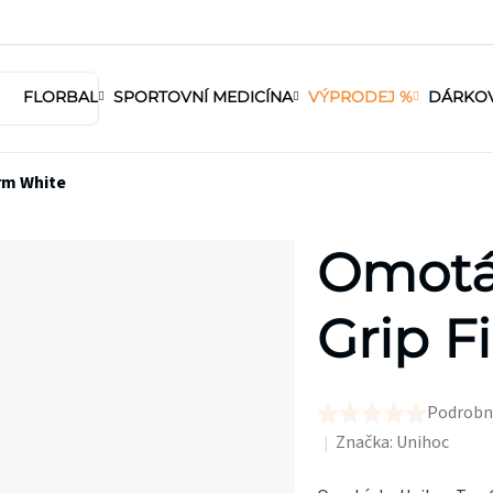
FLORBAL
SPORTOVNÍ MEDICÍNA
VÝPRODEJ %
DÁRKO
rm White
Omotá
Grip F
Podrobn
Průměrné
Značka:
Unihoc
hodnocení
produktu