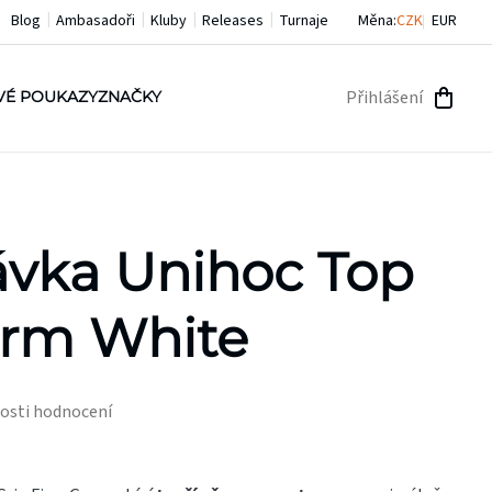
Blog
Ambasadoři
Kluby
Releases
Turnaje
Měna:
CZK
EUR
Přihlášení
VÉ POUKAZY
ZNAČKY
NÁKU
KOŠÍ
vka Unihoc Top
irm White
osti hodnocení