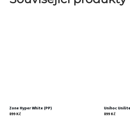
Zone Hyper White (PP)
Unihoc Unilit
899 Kč
899 Kč