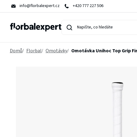
Přejít
info@florbalexpert.cz
+420 777 227 506
na
obsah
Domů
Florbal
Omotávky
Omotávka Unihoc Top Grip Fi