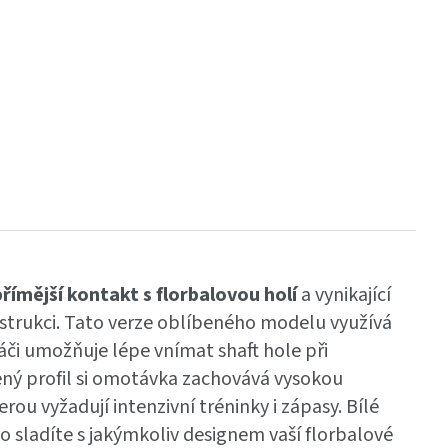
přímější kontakt s florbalovou holí
a vynikající
strukci. Tato verze oblíbeného modelu využívá
áči umožňuje lépe vnímat shaft hole při
ížený profil si omotávka zachovává vysokou
rou vyžadují intenzivní tréninky i zápasy. Bílé
o sladíte s jakýmkoliv designem vaší florbalové