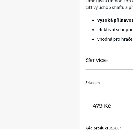
Omotávka Unihoc Top G
je
citlivý úchop shaftu a p
0,0
vysoká přilnavo
z
efektivní schopno
5
hvězdiček.
vhodná pro hráče 
ČÍST VÍCE
Skladem
479 Kč
Kód produktu:
14367