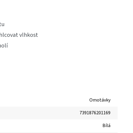
tu
hlcovat vlhkost
holí
Omotávky
7391876201169
Bílá