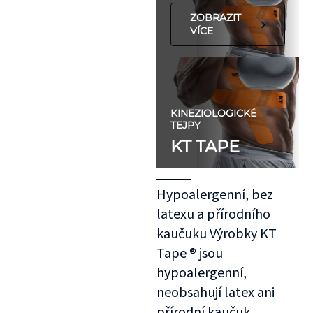
ZOBRAZIT
VÍCE
KINEZIOLOGICKÉ
TEJPY
KT TAPE
Hypoalergenní, bez
latexu a přírodního
kaučuku Výrobky KT
Tape ® jsou
hypoalergenní,
neobsahují latex ani
přírodní kaučuk.