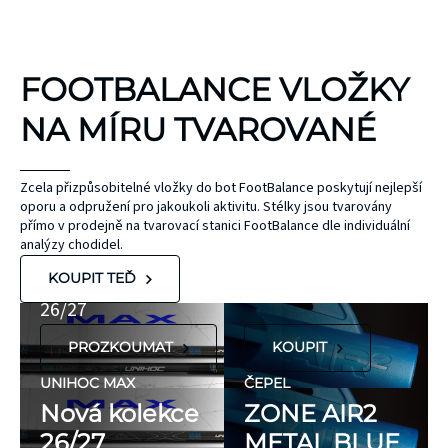
KINEZIOLOGICKÉ
FOOTBALANCE VLOŽKY
TEJPY
KT TAPE
NA MÍRU TVAROVANÉ
Hypoalergenní,
bez latexu a
ČEPEL
Zcela přizpůsobitelné vložky do bot FootBalance poskytují nejlepší
oporu a odpružení pro jakoukoli aktivitu. Stélky jsou tvarovány
ZONE
přírodního
UNIHOC
přímo v prodejně na tvarovací stanici FootBalance dle individuální
kaučuku. Výrobky
AIR/TWO
MAX
analýzy chodidel.
KT Tape® jsou
METAL BLUE
Nová kolekce
KOUPIT TEĎ
hypoalergenní,
26/27
neobsahují latex
PROZKOUMAT
KOUPIT
ani přírodní
kaučuk. Obsahují
UNIHOC MAX
ČEPEL
minimum
Nová kolekce
ZONE AIR2
potenciálně
26/27
METAL BLUE
FLORBALOVÉ HOLE