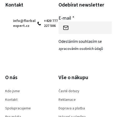
í
Kontakt
Odebírat newsletter
E-mail
info
@
florbal
+420 777
expert.cz
227 506
Odesláním souhlasím se
zpracováním osobních údajů
PŘIHLÁSIT SE
O nás
Vše o nákupu
Kdo jsme
Časté dotazy
Kontakt
Reklamace
Spolupracujeme
Doprava a platba
Pro média
Vrácení a výměna