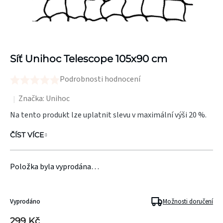
Síť Unihoc Telescope 105x90 cm
Podrobnosti hodnocení
Průměrné
hodnocení
Značka:
Unihoc
produktu
Na tento produkt lze uplatnit slevu v maximální výši 20 %.
je
ČÍST VÍCE
0,0
z
5
Položka byla vyprodána…
hvězdiček.
Vyprodáno
Možnosti doručení
299 Kč