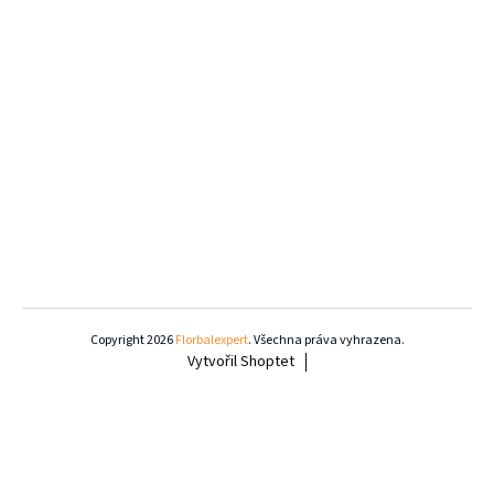
Z
á
Copyright 2026
Florbalexpert
. Všechna práva vyhrazena.
Vytvořil Shoptet
p
a
t