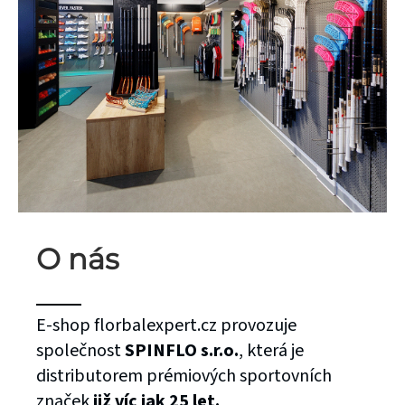
O nás
E-shop florbalexpert.cz provozuje
společnost
SPINFLO s.r.o.
, která je
distributorem prémiových sportovních
značek
již víc jak 25 let.