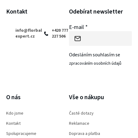
í
Kontakt
Odebírat newsletter
E-mail
info
@
florbal
+420 777
expert.cz
227 506
Odesláním souhlasím se
zpracováním osobních údajů
PŘIHLÁSIT SE
O nás
Vše o nákupu
Kdo jsme
Časté dotazy
Kontakt
Reklamace
Spolupracujeme
Doprava a platba