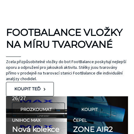
KINEZIOLOGICKÉ
FOOTBALANCE VLOŽKY
TEJPY
KT TAPE
NA MÍRU TVAROVANÉ
Hypoalergenní,
bez latexu a
ČEPEL
Zcela přizpůsobitelné vložky do bot FootBalance poskytují nejlepší
oporu a odpružení pro jakoukoli aktivitu. Stélky jsou tvarovány
ZONE
přírodního
UNIHOC
přímo v prodejně na tvarovací stanici FootBalance dle individuální
kaučuku. Výrobky
AIR/TWO
MAX
analýzy chodidel.
KT Tape® jsou
METAL BLUE
Nová kolekce
KOUPIT TEĎ
hypoalergenní,
26/27
neobsahují latex
PROZKOUMAT
KOUPIT
ani přírodní
kaučuk. Obsahují
UNIHOC MAX
ČEPEL
minimum
Nová kolekce
ZONE AIR2