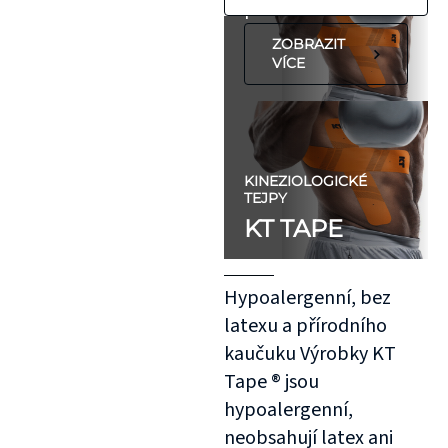
předloktí.
ZOBRAZIT
VÍCE
KINEZIOLOGICKÉ
TEJPY
KT TAPE
Hypoalergenní, bez
latexu a přírodního
kaučuku Výrobky KT
Tape ® jsou
hypoalergenní,
neobsahují latex ani