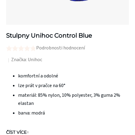
Stulpny Unihoc Control Blue
Podrobnosti hodnocení
Průměrné
hodnocení
Značka:
Unihoc
produktu
je
komfortní a odolné
0,0
lze prát v pračce na 60°
z
materiál: 85% nylon, 10% polyester, 3% guma 2%
5
elastan
hvězdiček.
barva: modrá
ČÍST VÍCE