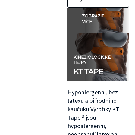
předloktí.
ZOBRAZIT
VÍCE
KINEZIOLOGICKÉ
TEJPY
KT TAPE
Hypoalergenní, bez
latexu a přírodního
kaučuku Výrobky KT
Tape ® jsou
hypoalergenní,
neobsahují latex ani