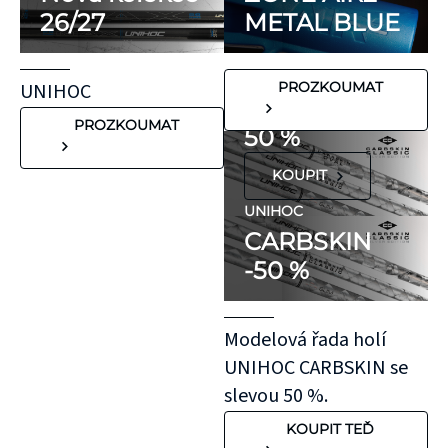
potenciálně
26/27
METAL BLUE
FLORBALOVÉ HOLE
nežádoucích látek,
UNIHOC
které mohou
CARBSKIN
UNIHOC
PROZKOUMAT
vyvolat alergické
SE SLEVOU
reakce. Pokud ale
PROZKOUMAT
50 %
víte, že máte velmi
KOUPIT
citlivou pokožku,
doporučujeme
UNIHOC
CARBSKIN
otestovat malý
-50 %
kousek KT pásky
aplikovaný bez
roztažení nejprve
Modelová řada holí
na oblast se
UNIHOC CARBSKIN se
"silnější"
slevou 50 %.
pokožkou, jako je
KOUPIT TEĎ
koleno, nebo