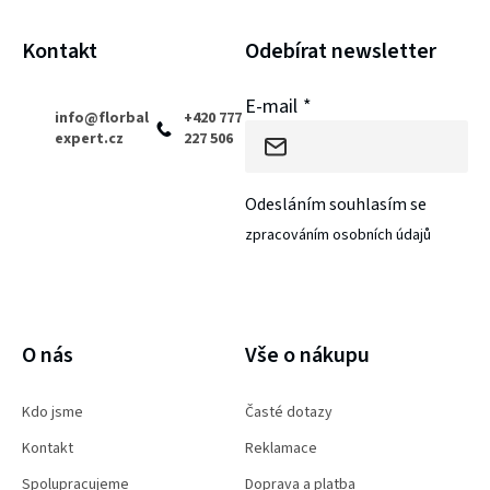
t
í
Kontakt
Odebírat newsletter
E-mail
info
@
florbal
+420 777
expert.cz
227 506
Odesláním souhlasím se
zpracováním osobních údajů
PŘIHLÁSIT SE
O nás
Vše o nákupu
Kdo jsme
Časté dotazy
Kontakt
Reklamace
Spolupracujeme
Doprava a platba