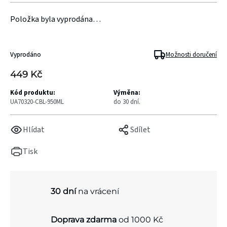
hvězdiček.
Položka byla vyprodána…
Vyprodáno
Možnosti doručení
449 Kč
Kód produktu:
Výměna:
UA70320-CBL-950ML
do 30 dní.
Hlídat
Sdílet
Tisk
30 dní
na vrácení
Doprava zdarma
od 1000 Kč