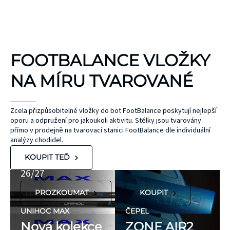
KINEZIOLOGICKÉ
FOOTBALANCE VLOŽKY
TEJPY
KT TAPE
NA MÍRU TVAROVANÉ
Hypoalergenní,
bez latexu a
ČEPEL
Zcela přizpůsobitelné vložky do bot FootBalance poskytují nejlepší
oporu a odpružení pro jakoukoli aktivitu. Stélky jsou tvarovány
ZONE
přírodního
UNIHOC
přímo v prodejně na tvarovací stanici FootBalance dle individuální
kaučuku. Výrobky
AIR/TWO
MAX
analýzy chodidel.
KT Tape® jsou
METAL BLUE
Nová kolekce
KOUPIT TEĎ
hypoalergenní,
26/27
neobsahují latex
PROZKOUMAT
KOUPIT
ani přírodní
kaučuk. Obsahují
UNIHOC MAX
ČEPEL
minimum
Nová kolekce
ZONE AIR2