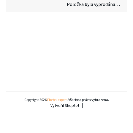
Položka byla vyprodána…
Z
á
Copyright 2026
Florbalexpert
. Všechna práva vyhrazena.
Vytvořil Shoptet
p
a