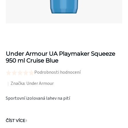
Under Armour UA Playmaker Squeeze
950 ml Cruise Blue
Podrobnosti hodnocení
Průměrné
hodnocení
Značka:
Under Armour
produktu
Sportovní izolovaná lahev na pití
je
0,0
z
ČÍST VÍCE
5