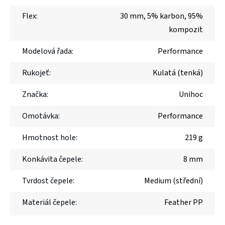
Flex
:
30 mm
,
5% karbon, 95%
kompozit
Modelová řada
:
Performance
Rukojeť
:
Kulatá (tenká)
Značka
:
Unihoc
Omotávka
:
Performance
Hmotnost hole
:
219 g
Konkávita čepele
:
8 mm
Tvrdost čepele
:
Medium (střední)
Materiál čepele
:
Feather PP