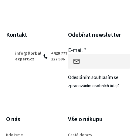
a
t
í
Kontakt
Odebírat newsletter
E-mail
info
@
florbal
+420 777
expert.cz
227 506
Odesláním souhlasím se
zpracováním osobních údajů
PŘIHLÁSIT SE
O nás
Vše o nákupu
Kdo jsme
Časté dotazy