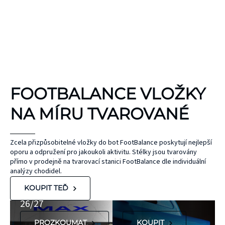
KINEZIOLOGICKÉ
FOOTBALANCE VLOŽKY
TEJPY
KT TAPE
NA MÍRU TVAROVANÉ
Hypoalergenní,
bez latexu a
ČEPEL
Zcela přizpůsobitelné vložky do bot FootBalance poskytují nejlepší
oporu a odpružení pro jakoukoli aktivitu. Stélky jsou tvarovány
ZONE
přírodního
UNIHOC
přímo v prodejně na tvarovací stanici FootBalance dle individuální
kaučuku. Výrobky
AIR/TWO
MAX
analýzy chodidel.
KT Tape® jsou
METAL BLUE
Nová kolekce
KOUPIT TEĎ
hypoalergenní,
26/27
neobsahují latex
PROZKOUMAT
KOUPIT