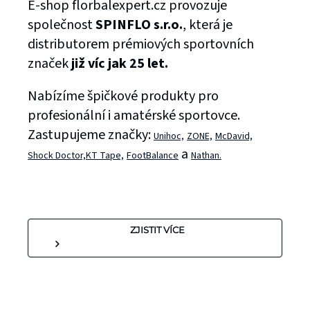
E-shop florbalexpert.cz provozuje
společnost
SPINFLO s.r.o.
, která je
distributorem prémiových sportovních
značek
již víc jak 25 let.
Nabízíme špičkové produkty pro
profesionální i amatérské sportovce.
Zastupujeme značky:
Unihoc,
ZONE,
McDavid,
a
Shock Doctor,
KT Tape,
FootBalance
Nathan.
ZJISTIT VÍCE