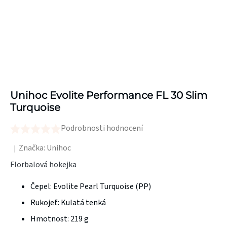
Unihoc Evolite Performance FL 30 Slim
Turquoise
Podrobnosti hodnocení
Průměrné
hodnocení
Značka:
Unihoc
produktu
Florbalová hokejka
je
Čepel:
Evolite
Pearl Turquoise
(PP)
0,0
z
Rukojeť: Kulatá tenká
5
Hmotnost:
219 g