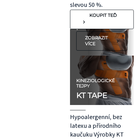
"silnější"
slevou 50 %.
pokožkou, jako je
KOUPIT TEĎ
koleno, nebo
předloktí.
ZOBRAZIT
VÍCE
KINEZIOLOGICKÉ
TEJPY
KT TAPE
Hypoalergenní, bez
latexu a přírodního
kaučuku Výrobky KT