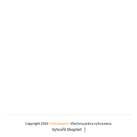
Zone Air/One Hybrid Superlight 29 Oval White
1 899 Kč
Z
á
Copyright 2026
Florbalexpert
. Všechna práva vyhrazena.
Vytvořil Shoptet
p