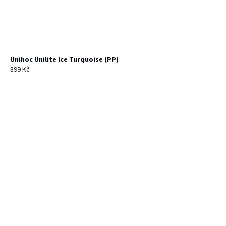
Unihoc Unilite Ice Turquoise (PP)
899 Kč