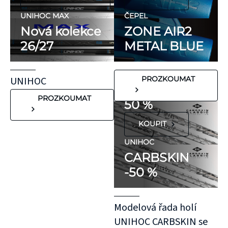
ani přírodní
kaučuk. Obsahují
UNIHOC MAX
ČEPEL
minimum
Nová kolekce
ZONE AIR2
potenciálně
26/27
METAL BLUE
FLORBALOVÉ HOLE
nežádoucích látek,
UNIHOC
které mohou
CARBSKIN
UNIHOC
PROZKOUMAT
vyvolat alergické
SE SLEVOU
reakce. Pokud ale
PROZKOUMAT
50 %
víte, že máte velmi
KOUPIT
citlivou pokožku,
doporučujeme
UNIHOC
CARBSKIN
otestovat malý
-50 %
kousek KT pásky
aplikovaný bez
roztažení nejprve
Modelová řada holí
na oblast se
UNIHOC CARBSKIN se