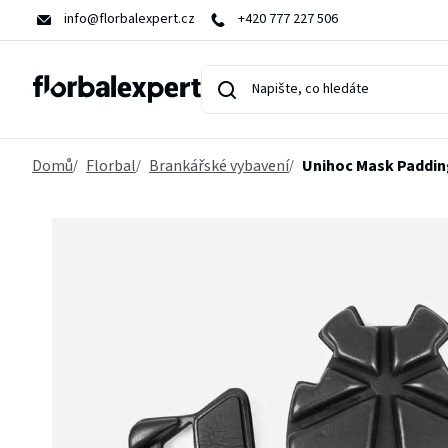
Přejít
info@florbalexpert.cz
+420 777 227 506
na
obsah
Domů
Florbal
Brankářské vybavení
Unihoc Mask Paddin