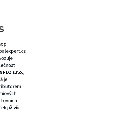
s
hop
balexpert.cz
vozuje
lečnost
NFLO s.r.o.
,
á je
tributorem
miových
rtovních
ček
již víc