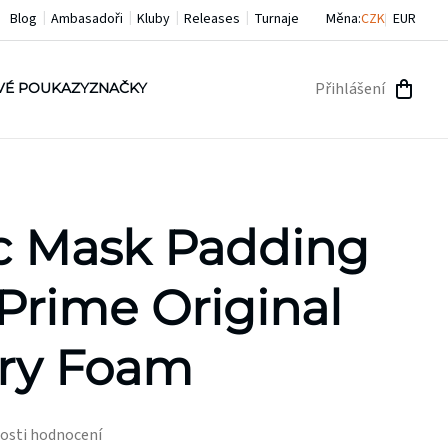
Blog
Ambasadoři
Kluby
Releases
Turnaje
Měna:
CZK
EUR
Přihlášení
VÉ POUKAZY
ZNAČKY
NÁKU
KOŠÍ
c Mask Padding
Prime Original
ry Foam
osti hodnocení