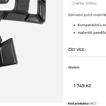
Značka:
Unihoc
hodnocení
produktu
Náhradní polstrování
U
je
Kompatibilní s m
0,0
z
materiál: paměť
5
hvězdiček.
ČÍST VÍCE
Skladem
1 749 Kč
Kód produktu:
59615