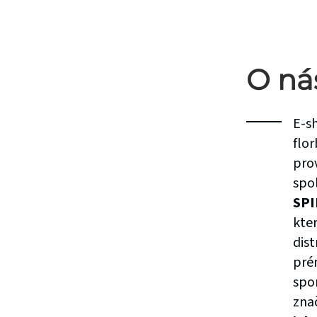
O ná
E-s
flor
pro
spo
SPI
kter
dis
pré
spo
zna