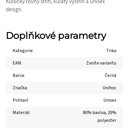
Klasický rovný střih, kulatý výstřih a unisex
design.
Doplňkové parametry
Kategorie
:
Trika
EAN
:
Zvolte variantu
Barva
:
Černá
Značka
:
Unihoc
Pohlaví
:
Unisex
Materiál
:
80% bavlna, 20%
polyester