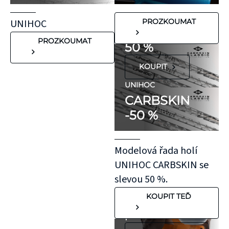
nežádoucích látek,
UNIHOC
které mohou
CARBSKIN
UNIHOC
PROZKOUMAT
vyvolat alergické
SE SLEVOU
reakce. Pokud ale
PROZKOUMAT
50 %
víte, že máte velmi
KOUPIT
citlivou pokožku,
doporučujeme
UNIHOC
CARBSKIN
otestovat malý
-50 %
kousek KT pásky
aplikovaný bez
roztažení nejprve
Modelová řada holí
na oblast se
UNIHOC CARBSKIN se
"silnější"
slevou 50 %.
pokožkou, jako je
KOUPIT TEĎ
koleno, nebo
předloktí.