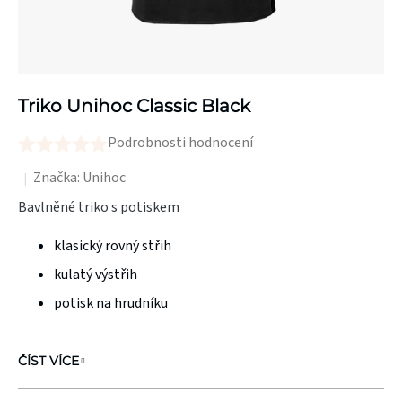
Triko Unihoc Classic Black
Podrobnosti hodnocení
Průměrné
hodnocení
Značka:
Unihoc
produktu
Bavlněné triko s potiskem
je
klasický rovný střih
0,0
z
kulatý výstřih
5
potisk na hrudníku
hvězdiček.
ČÍST VÍCE