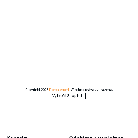
Z
á
Copyright 2026
Florbalexpert
. Všechna práva vyhrazena.
Vytvořil Shoptet
p
a
t