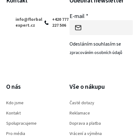
í
Kontakt
Odebírat newsletter
E-mail
info
@
florbal
+420 777
expert.cz
227 506
Odesláním souhlasím se
zpracováním osobních údajů
PŘIHLÁSIT SE
O nás
Vše o nákupu
Kdo jsme
Časté dotazy
Kontakt
Reklamace
Spolupracujeme
Doprava a platba
Pro média
Vrácení a výměna