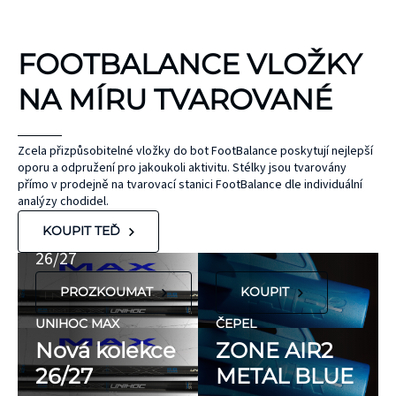
KINEZIOLOGICKÉ
FOOTBALANCE VLOŽKY
TEJPY
KT TAPE
NA MÍRU TVAROVANÉ
Hypoalergenní,
bez latexu a
ČEPEL
Zcela přizpůsobitelné vložky do bot FootBalance poskytují nejlepší
oporu a odpružení pro jakoukoli aktivitu. Stélky jsou tvarovány
ZONE
přírodního
UNIHOC
přímo v prodejně na tvarovací stanici FootBalance dle individuální
kaučuku. Výrobky
AIR/TWO
MAX
analýzy chodidel.
KT Tape® jsou
METAL BLUE
Nová kolekce
KOUPIT TEĎ
hypoalergenní,
26/27
neobsahují latex
PROZKOUMAT
KOUPIT
ani přírodní
kaučuk. Obsahují
UNIHOC MAX
ČEPEL
minimum
Nová kolekce
ZONE AIR2
potenciálně
26/27
METAL BLUE
FLORBALOVÉ HOLE