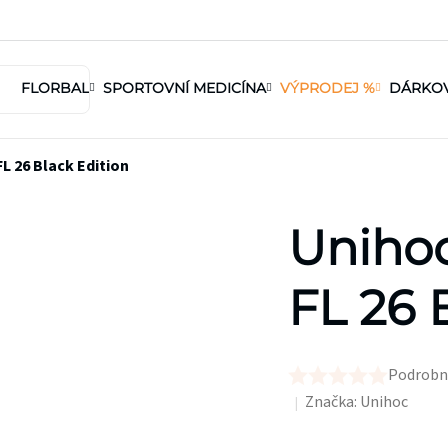
FLORBAL
SPORTOVNÍ MEDICÍNA
VÝPRODEJ %
DÁRKO
FL 26 Black Edition
Unihoc
FL 26 
Podrobn
Průměrné
Značka:
Unihoc
hodnocení
produktu