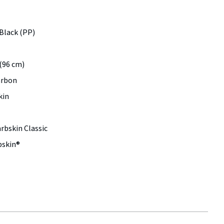
 Black (PP)
 (96 cm)
arbon
kin
rbskin Classic
bskin®