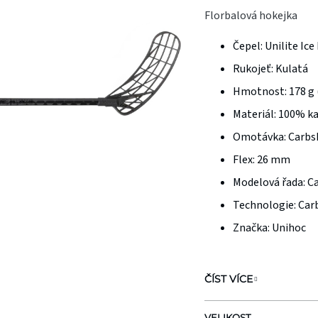
je
Florbalová hokejka
0,0
Čepel:
Unilite Ice
z
Rukojeť:
Kulatá
5
hvězdiček.
Hmotnost:
178 g
Materiál:
100% k
Omotávka:
Carbs
Flex:
26 mm
Modelová řada:
Ca
Technologie:
Car
Značka: Unihoc
ČÍST VÍCE
VELIKOST