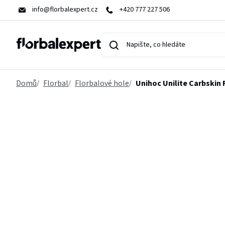
Přejít
info@florbalexpert.cz
+420 777 227 506
na
obsah
Domů
Florbal
Florbalové hole
Unihoc Unilite Carbskin 