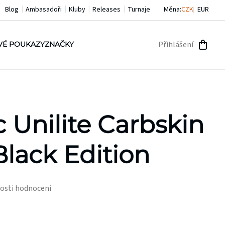
Blog
Ambasadoři
Kluby
Releases
Turnaje
Měna:
CZK
EUR
Přihlášení
VÉ POUKAZY
ZNAČKY
NÁKU
KOŠÍ
 Unilite Carbskin
Black Edition
osti hodnocení