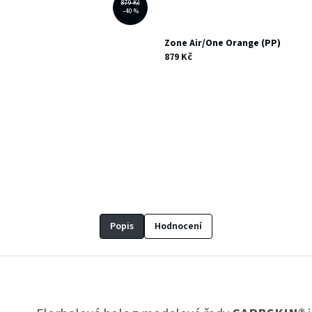
879 Kč
–40 %
Zone Air/One Orange (PP)
879 Kč
Popis
Hodnocení