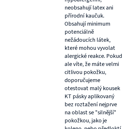
neobsahují latex ani
přírodní kaučuk.
Obsahují minimum
potenciálně
nežádoucích látek,
které mohou vyvolat
alergické reakce. Pokud
ale víte, že máte velmi
citlivou pokožku,
doporučujeme
otestovat malý kousek
KT pásky aplikovaný
bez roztažení nejprve
na oblast se "silnější"
pokožkou, jako je
koleno, nebo předloktí.