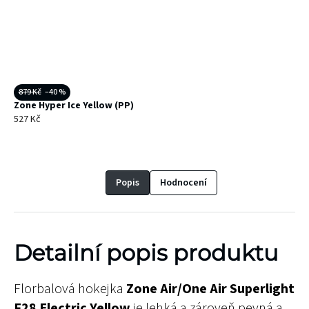
879 Kč
–40 %
Zone Hyper Ice Yellow (PP)
527 Kč
Popis
Hodnocení
Detailní popis produktu
Florbalová hokejka
Zone Air/One Air Superlight
F28 Electric Yellow
je lehká a zároveň pevná a