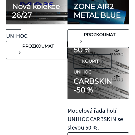
minimum
Nová kolekce
ZONE AIR2
potenciálně
26/27
METAL BLUE
FLORBALOVÉ HOLE
nežádoucích látek,
UNIHOC
které mohou
CARBSKIN
UNIHOC
PROZKOUMAT
vyvolat alergické
SE SLEVOU
reakce. Pokud ale
PROZKOUMAT
50 %
víte, že máte velmi
KOUPIT
citlivou pokožku,
doporučujeme
UNIHOC
CARBSKIN
otestovat malý
-50 %
kousek KT pásky
aplikovaný bez
roztažení nejprve
Modelová řada holí
na oblast se
UNIHOC CARBSKIN se
"silnější"
slevou 50 %.
pokožkou, jako je