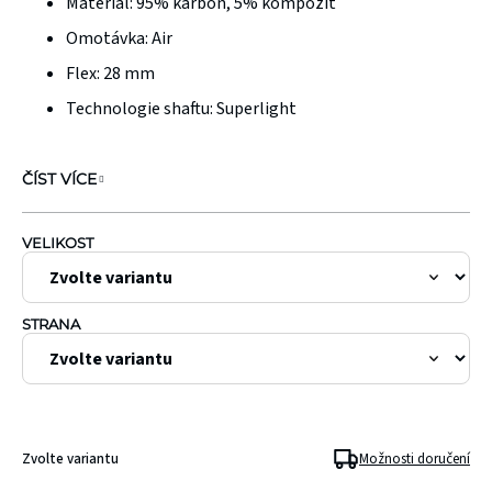
Materiál:
95% karbon, 5% kompozit
hvězdiček.
Omotávka:
Air
Flex:
28 mm
Technologie shaftu:
Superlight
ČÍST VÍCE
VELIKOST
STRANA
Zvolte variantu
Možnosti doručení