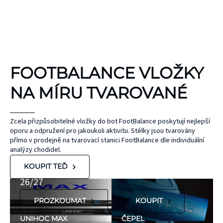
KINEZIOLOGICKÉ
FOOTBALANCE VLOŽKY
TEJPY
KT TAPE
NA MÍRU TVAROVANÉ
Hypoalergenní,
bez latexu a
ČEPEL
Zcela přizpůsobitelné vložky do bot FootBalance poskytují nejlepší
oporu a odpružení pro jakoukoli aktivitu. Stélky jsou tvarovány
ZONE
přírodního
UNIHOC
přímo v prodejně na tvarovací stanici FootBalance dle individuální
kaučuku. Výrobky
AIR/TWO
MAX
analýzy chodidel.
KT Tape® jsou
METAL BLUE
Nová kolekce
KOUPIT TEĎ
hypoalergenní,
26/27
neobsahují latex
PROZKOUMAT
KOUPIT
ani přírodní
kaučuk. Obsahují
UNIHOC MAX
ČEPEL