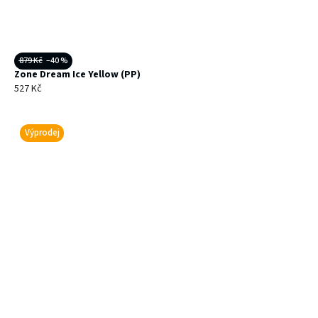
879 Kč
–40 %
Zone Dream Ice Yellow (PP)
527 Kč
Výprodej