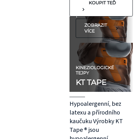
KOUPIT TEĎ
koleno, nebo
předloktí.
ZOBRAZIT
VÍCE
KINEZIOLOGICKÉ
TEJPY
KT TAPE
Hypoalergenní, bez
latexu a přírodního
kaučuku Výrobky KT
Tape ® jsou
hypoalergenní,