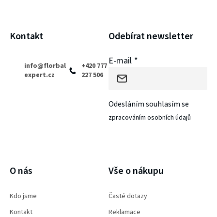
t
í
Kontakt
Odebírat newsletter
E-mail
info
@
florbal
+420 777
expert.cz
227 506
Odesláním souhlasím se
zpracováním osobních údajů
PŘIHLÁSIT SE
O nás
Vše o nákupu
Kdo jsme
Časté dotazy
Kontakt
Reklamace