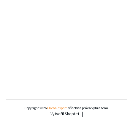
Z
á
Copyright 2026
Florbalexpert
. Všechna práva vyhrazena.
Vytvořil Shoptet
p
a