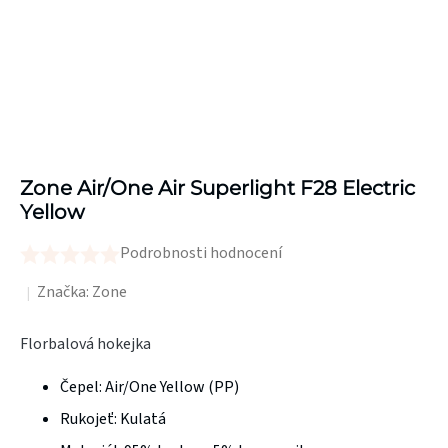
Zone Air/One Air Superlight F28 Electric
Yellow
Podrobnosti hodnocení
Průměrné
hodnocení
Značka:
Zone
produktu
Florbalová hokejka
je
0,0
Čepel:
Air/One Yellow (PP)
z
Rukojeť:
Kulatá
5