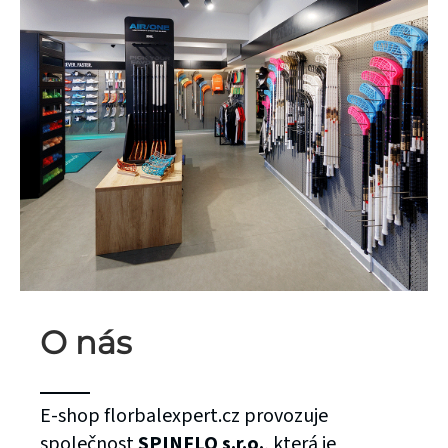
O nás
E-shop florbalexpert.cz provozuje
společnost
SPINFLO s.r.o.
, která je