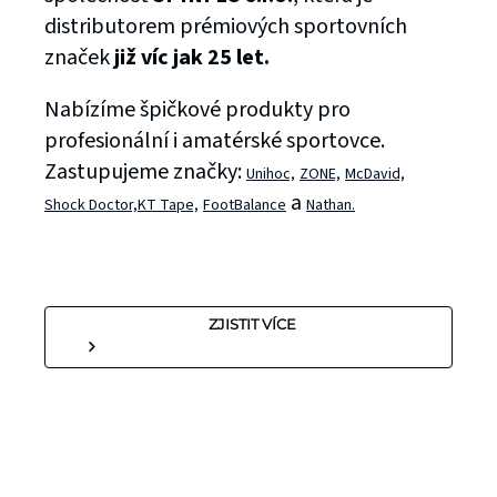
distributorem prémiových sportovních
značek
již víc jak 25 let.
Nabízíme špičkové produkty pro
profesionální i amatérské sportovce.
Zastupujeme značky:
Unihoc,
ZONE,
McDavid,
a
Shock Doctor,
KT Tape,
FootBalance
Nathan.
ZJISTIT VÍCE