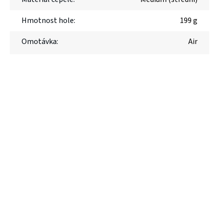
Hmotnost hole
:
199 g
Omotávka
:
Air
Limited