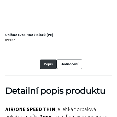
Unihoc Evo3 Hook Black (PE)
899 Kč
Popis
Hodnocení
Detailní popis produktu
AIR/ONE SPEED THIN
je lehká florbalová
hokejka značky
Zone
se shaftem vyrobeným ze