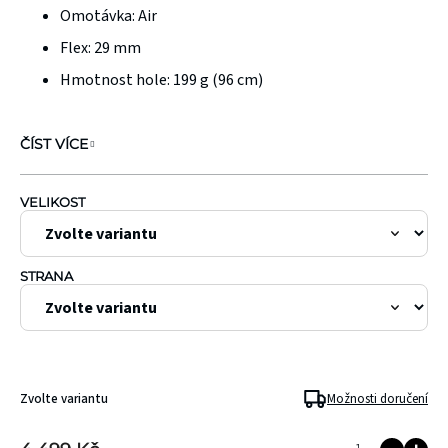
hvězdiček.
Omotávka:
Air
Flex:
29 mm
Hmotnost hole: 199 g (96 cm)
ČÍST VÍCE
VELIKOST
STRANA
Zvolte variantu
Možnosti doručení