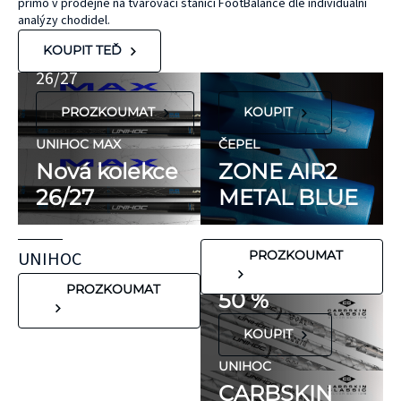
přímo v prodejně na tvarovací stanici FootBalance dle individuální
kaučuku. Výrobky
AIR/TWO
MAX
analýzy chodidel.
KT Tape® jsou
METAL BLUE
Nová kolekce
KOUPIT TEĎ
hypoalergenní,
26/27
neobsahují latex
PROZKOUMAT
KOUPIT
ani přírodní
kaučuk. Obsahují
UNIHOC MAX
ČEPEL
minimum
Nová kolekce
ZONE AIR2
potenciálně
26/27
METAL BLUE
FLORBALOVÉ HOLE
nežádoucích látek,
UNIHOC
které mohou
CARBSKIN
UNIHOC
PROZKOUMAT
vyvolat alergické
SE SLEVOU
reakce. Pokud ale
PROZKOUMAT
50 %
víte, že máte velmi
KOUPIT
citlivou pokožku,
doporučujeme
UNIHOC
CARBSKIN
otestovat malý