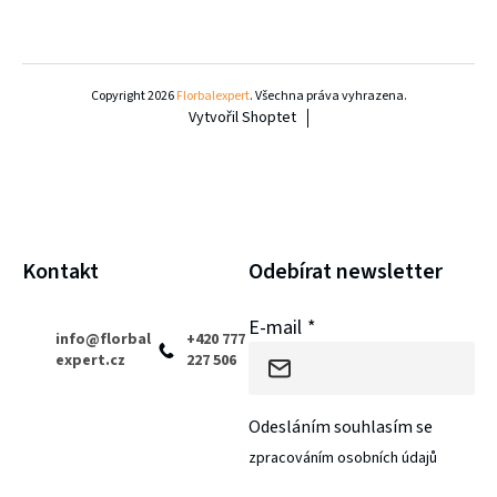
Z
á
Copyright 2026
Florbalexpert
. Všechna práva vyhrazena.
Vytvořil Shoptet
p
a
t
í
Kontakt
Odebírat newsletter
E-mail
info
@
florbal
+420 777
expert.cz
227 506
Odesláním souhlasím se
zpracováním osobních údajů