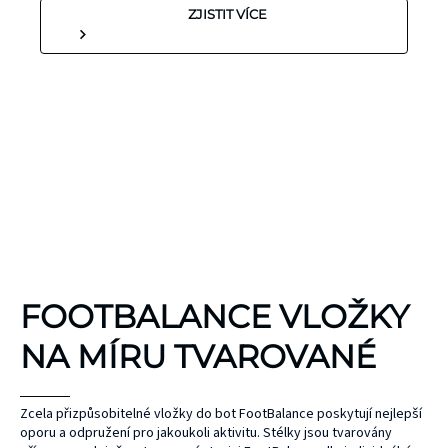
ZJISTIT VÍCE
KINEZIOLOGICKÉ
FOOTBALANCE VLOŽKY
TEJPY
KT TAPE
NA MÍRU TVAROVANÉ
Hypoalergenní,
bez latexu a
ČEPEL
Zcela přizpůsobitelné vložky do bot FootBalance poskytují nejlepší
oporu a odpružení pro jakoukoli aktivitu. Stélky jsou tvarovány
ZONE
přírodního
UNIHOC