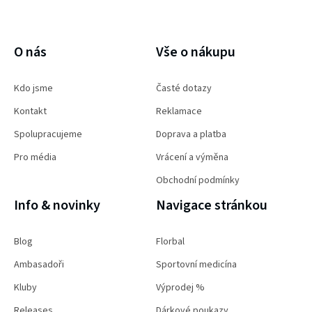
PŘIHLÁSIT SE
O nás
Vše o nákupu
Kdo jsme
Časté dotazy
Kontakt
Reklamace
Spolupracujeme
Doprava a platba
Pro média
Vrácení a výměna
Obchodní podmínky
Info & novinky
Navigace stránkou
Blog
Florbal
Ambasadoři
Sportovní medicína
Kluby
Výprodej %
Releases
Dárkové poukazy