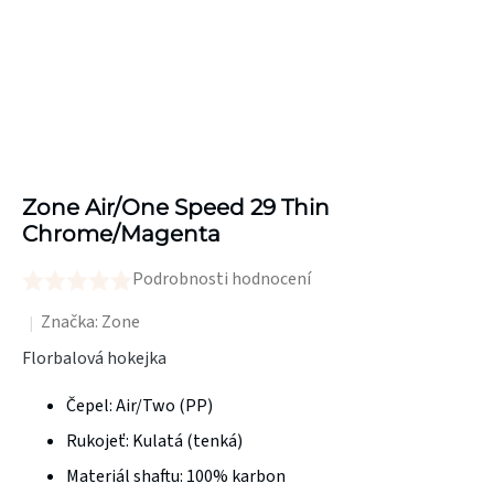
Zone Air/One Speed 29 Thin
Chrome/Magenta
Podrobnosti hodnocení
Průměrné
hodnocení
Značka:
Zone
produktu
Florbalová hokejka
je
Čepel:
Air/Two (PP)
0,0
z
Rukojeť:
Kulatá (tenká)
5
Materiál shaftu:
100% karbon