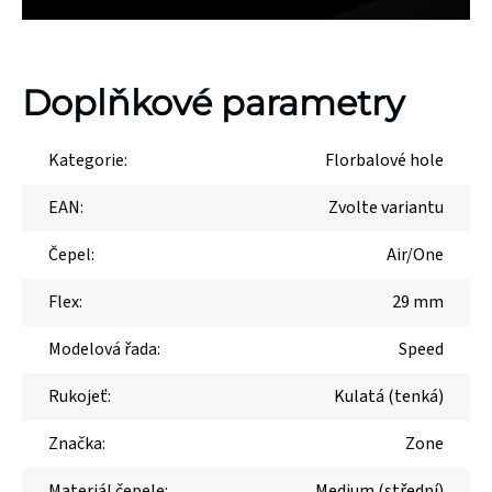
Doplňkové parametry
Kategorie
:
Florbalové hole
EAN
:
Zvolte variantu
Čepel
:
Air/One
Flex
:
29 mm
Modelová řada
:
Speed
Rukojeť
:
Kulatá (tenká)
Značka
:
Zone
Materiál čepele
:
Medium (střední)