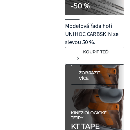
-50 %
kousek KT pásky
aplikovaný bez
roztažení nejprve
Modelová řada holí
na oblast se
UNIHOC CARBSKIN se
"silnější"
slevou 50 %.
pokožkou, jako je
KOUPIT TEĎ
koleno, nebo
předloktí.
ZOBRAZIT
VÍCE
KINEZIOLOGICKÉ
TEJPY
KT TAPE