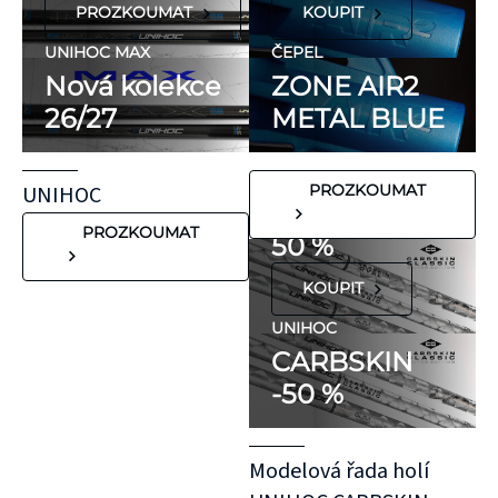
PROZKOUMAT
KOUPIT
ani přírodní
kaučuk. Obsahují
UNIHOC MAX
ČEPEL
minimum
Nová kolekce
ZONE AIR2
potenciálně
26/27
METAL BLUE
FLORBALOVÉ HOLE
nežádoucích látek,
UNIHOC
které mohou
CARBSKIN
UNIHOC
PROZKOUMAT
vyvolat alergické
SE SLEVOU
reakce. Pokud ale
PROZKOUMAT
50 %
víte, že máte velmi
KOUPIT
citlivou pokožku,
doporučujeme
UNIHOC
CARBSKIN
otestovat malý
-50 %
kousek KT pásky
aplikovaný bez
roztažení nejprve
Modelová řada holí
na oblast se