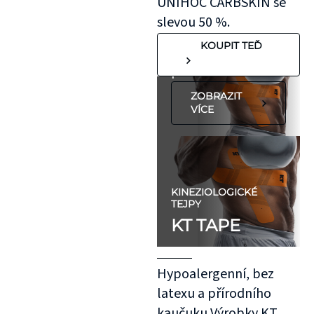
UNIHOC CARBSKIN se
"silnější"
slevou 50 %.
pokožkou, jako je
KOUPIT TEĎ
koleno, nebo
předloktí.
ZOBRAZIT
VÍCE
KINEZIOLOGICKÉ
TEJPY
KT TAPE
Hypoalergenní, bez
latexu a přírodního
kaučuku Výrobky KT