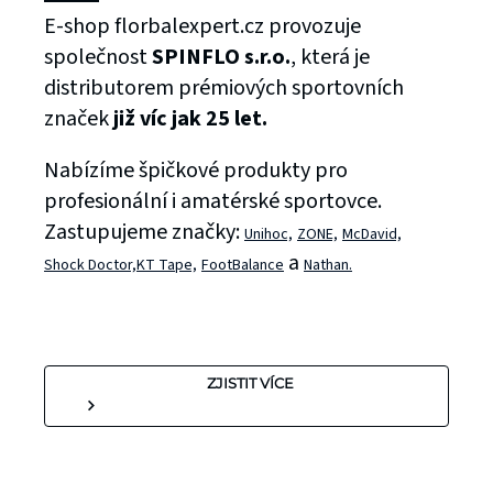
E-shop florbalexpert.cz provozuje
společnost
SPINFLO s.r.o.
, která je
distributorem prémiových sportovních
značek
již víc jak 25 let.
Nabízíme špičkové produkty pro
profesionální i amatérské sportovce.
Zastupujeme značky:
Unihoc,
ZONE,
McDavid,
a
Shock Doctor,
KT Tape,
FootBalance
Nathan.
ZJISTIT VÍCE