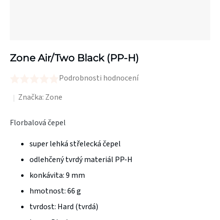
Zone Air/Two Black (PP-H)
Podrobnosti hodnocení
Průměrné
hodnocení
Značka:
Zone
produktu
Florbalová čepel
je
0,0
super lehká střelecká čepel
z
odlehčený tvrdý materiál PP-H
5
konkávita: 9 mm
hvězdiček.
hmotnost: 66 g
tvrdost: Hard (tvrdá)