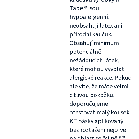
Tape ® jsou
hypoalergenní,
neobsahují latex ani
přírodní kaučuk.
Obsahují minimum
potenciálně
nežádoucích látek,
které mohou vyvolat
alergické reakce. Pokud
ale víte, že máte velmi
citlivou pokožku,
doporučujeme
otestovat malý kousek
KT pásky aplikovaný
bez roztažení nejprve
na oblast se "silnější"