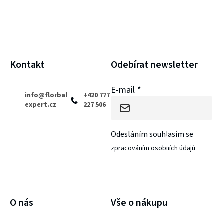
p
a
t
í
Kontakt
Odebírat newsletter
E-mail
info
@
florbal
+420 777
expert.cz
227 506
Odesláním souhlasím se
zpracováním osobních údajů
PŘIHLÁSIT SE
O nás
Vše o nákupu