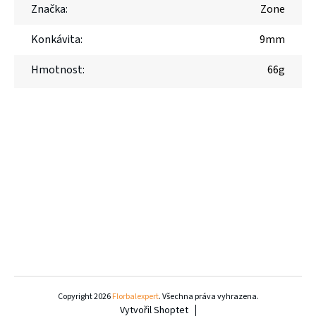
Značka
:
Zone
Konkávita
:
9mm
Hmotnost
:
66g
Z
á
Copyright 2026
Florbalexpert
. Všechna práva vyhrazena.
Vytvořil Shoptet