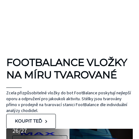
KINEZIOLOGICKÉ
FOOTBALANCE VLOŽKY
TEJPY
KT TAPE
NA MÍRU TVAROVANÉ
Hypoalergenní,
bez latexu a
ČEPEL
Zcela přizpůsobitelné vložky do bot FootBalance poskytují nejlepší
oporu a odpružení pro jakoukoli aktivitu. Stélky jsou tvarovány
ZONE
přírodního
UNIHOC
přímo v prodejně na tvarovací stanici FootBalance dle individuální
kaučuku. Výrobky
AIR/TWO
MAX
analýzy chodidel.
KT Tape® jsou
METAL BLUE
Nová kolekce
KOUPIT TEĎ
hypoalergenní,
26/27
neobsahují latex