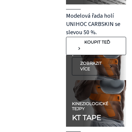
aplikovaný bez
roztažení nejprve
Modelová řada holí
na oblast se
UNIHOC CARBSKIN se
"silnější"
slevou 50 %.
pokožkou, jako je
KOUPIT TEĎ
koleno, nebo
předloktí.
ZOBRAZIT
VÍCE
KINEZIOLOGICKÉ
TEJPY
KT TAPE