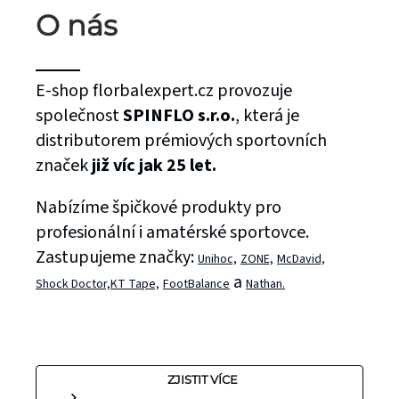
O nás
E-shop florbalexpert.cz provozuje
společnost
SPINFLO s.r.o.
, která je
distributorem prémiových sportovních
značek
již víc jak 25 let.
Nabízíme špičkové produkty pro
profesionální i amatérské sportovce.
Zastupujeme značky:
Unihoc,
ZONE,
McDavid,
a
Shock Doctor,
KT Tape,
FootBalance
Nathan.
ZJISTIT VÍCE