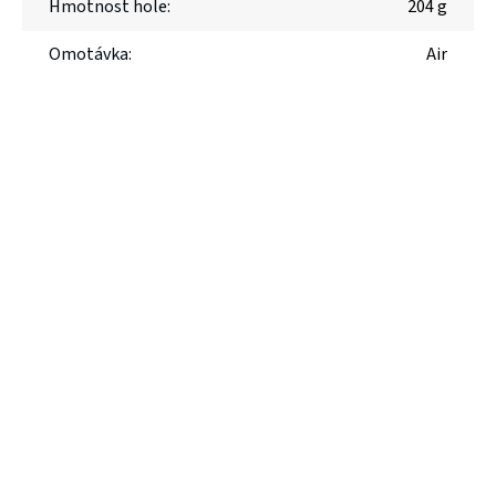
Hmotnost hole
:
204 g
Omotávka
:
Air
Výprodej
Limited