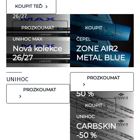
KT Tape® jsou
METAL BLUE
Nová kolekce
KOUPIT TEĎ
hypoalergenní,
26/27
neobsahují latex
PROZKOUMAT
KOUPIT
ani přírodní
kaučuk. Obsahují
UNIHOC MAX
ČEPEL
minimum
Nová kolekce
ZONE AIR2
potenciálně
26/27
METAL BLUE
FLORBALOVÉ HOLE
nežádoucích látek,
UNIHOC
které mohou
CARBSKIN
UNIHOC
PROZKOUMAT
vyvolat alergické
SE SLEVOU
reakce. Pokud ale
PROZKOUMAT
50 %
víte, že máte velmi
KOUPIT
citlivou pokožku,
doporučujeme
UNIHOC
CARBSKIN
otestovat malý
-50 %
kousek KT pásky