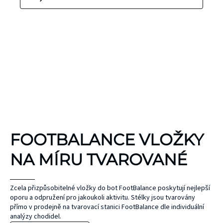
KINEZIOLOGICKÉ
FOOTBALANCE VLOŽKY
TEJPY
KT TAPE
NA MÍRU TVAROVANÉ
Hypoalergenní,
bez latexu a
ČEPEL
Zcela přizpůsobitelné vložky do bot FootBalance poskytují nejlepší
oporu a odpružení pro jakoukoli aktivitu. Stélky jsou tvarovány
ZONE
přírodního
UNIHOC
přímo v prodejně na tvarovací stanici FootBalance dle individuální
kaučuku. Výrobky
AIR/TWO
MAX
analýzy chodidel.