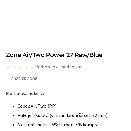
Zone Air/Two Power 27 Raw/Blue
Podrobnosti hodnocení
Průměrné
hodnocení
Značka:
Zone
produktu
Florbalová hokejka
je
0,0
Čepel:
Air/Two (PP)
z
Rukojeť:
Kulatá (ve standardní šířce 25.2 mm)
5
Materiál shaftu:
95% karbon, 5% kompozit
hvězdiček.