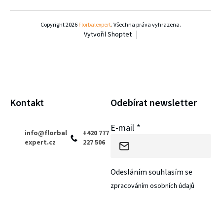
Z
á
Copyright 2026
Florbalexpert
. Všechna práva vyhrazena.
Vytvořil Shoptet
p
a
t
í
Kontakt
Odebírat newsletter
E-mail
info
@
florbal
+420 777
expert.cz
227 506
Odesláním souhlasím se
zpracováním osobních údajů