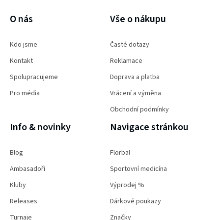
PŘIHLÁSIT SE
O nás
Vše o nákupu
Kdo jsme
Časté dotazy
Kontakt
Reklamace
Spolupracujeme
Doprava a platba
Pro média
Vrácení a výměna
Obchodní podmínky
Info & novinky
Navigace stránkou
Blog
Florbal
Ambasadoři
Sportovní medicína
Kluby
Výprodej %
Releases
Dárkové poukazy
Turnaje
Značky