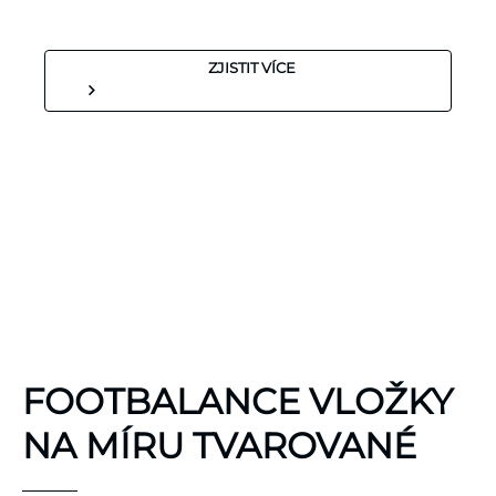
ZJISTIT VÍCE
KINEZIOLOGICKÉ
FOOTBALANCE VLOŽKY
TEJPY
KT TAPE
NA MÍRU TVAROVANÉ
Hypoalergenní,