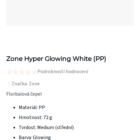
Zone Hyper Glowing White (PP)
Podrobnosti hodnocení
Průměrné
hodnocení
Značka:
Zone
produktu
Florbalová čepel
je
Materiál: PP
0,0
z
Hmotnost:
72 g
5
Tvrdost:
Medium (střední)
hvězdiček.
Barva: Glowing