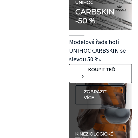
doporučujeme
UNIHOC
CARBSKIN
otestovat malý
-50 %
kousek KT pásky
aplikovaný bez
roztažení nejprve
Modelová řada holí
na oblast se
UNIHOC CARBSKIN se
"silnější"
slevou 50 %.
pokožkou, jako je
KOUPIT TEĎ
koleno, nebo
předloktí.
ZOBRAZIT
VÍCE
KINEZIOLOGICKÉ