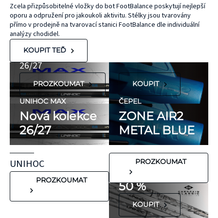
bez latexu a
ČEPEL
Zcela přizpůsobitelné vložky do bot FootBalance poskytují nejlepší
oporu a odpružení pro jakoukoli aktivitu. Stélky jsou tvarovány
ZONE
přírodního
UNIHOC
přímo v prodejně na tvarovací stanici FootBalance dle individuální
kaučuku. Výrobky
AIR/TWO
MAX
analýzy chodidel.
KT Tape® jsou
METAL BLUE
Nová kolekce
KOUPIT TEĎ
hypoalergenní,
26/27
neobsahují latex
PROZKOUMAT
KOUPIT
ani přírodní
kaučuk. Obsahují
UNIHOC MAX
ČEPEL
minimum
Nová kolekce
ZONE AIR2
potenciálně
26/27
METAL BLUE
FLORBALOVÉ HOLE
nežádoucích látek,
UNIHOC
které mohou
CARBSKIN
UNIHOC
PROZKOUMAT
vyvolat alergické
SE SLEVOU
reakce. Pokud ale
PROZKOUMAT
50 %
víte, že máte velmi
KOUPIT
citlivou pokožku,