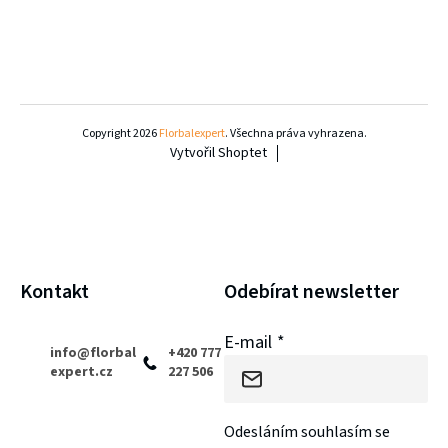
Z
á
Copyright 2026
Florbalexpert
. Všechna práva vyhrazena.
Vytvořil Shoptet
p
a
t
í
Kontakt
Odebírat newsletter
E-mail
info
@
florbal
+420 777
expert.cz
227 506
Odesláním souhlasím se