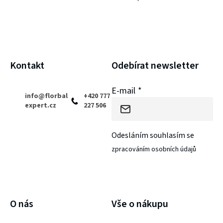
p
a
t
í
Kontakt
Odebírat newsletter
E-mail
info
@
florbal
+420 777
expert.cz
227 506
Odesláním souhlasím se
zpracováním osobních údajů
PŘIHLÁSIT SE
O nás
Vše o nákupu