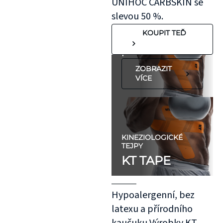
UNIHOC CARBSKIN se
"silnější"
slevou 50 %.
pokožkou, jako je
KOUPIT TEĎ
koleno, nebo
předloktí.
ZOBRAZIT
VÍCE
KINEZIOLOGICKÉ
TEJPY
KT TAPE
Hypoalergenní, bez
latexu a přírodního