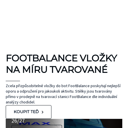
KINEZIOLOGICKÉ
FOOTBALANCE VLOŽKY
TEJPY
KT TAPE
NA MÍRU TVAROVANÉ
Hypoalergenní,
bez latexu a
ČEPEL
Zcela přizpůsobitelné vložky do bot FootBalance poskytují nejlepší
oporu a odpružení pro jakoukoli aktivitu. Stélky jsou tvarovány
ZONE
přírodního
UNIHOC
přímo v prodejně na tvarovací stanici FootBalance dle individuální
kaučuku. Výrobky
AIR/TWO
MAX
analýzy chodidel.
KT Tape® jsou
METAL BLUE
Nová kolekce
KOUPIT TEĎ
hypoalergenní,
26/27
neobsahují latex