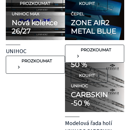
PROZKOUMAT
KOUPIT
ani přírodní
kaučuk. Obsahují
UNIHOC MAX
ČEPEL
minimum
Nová kolekce
ZONE AIR2
potenciálně
26/27
METAL BLUE
FLORBALOVÉ HOLE
nežádoucích látek,
UNIHOC
které mohou
CARBSKIN
UNIHOC
PROZKOUMAT
vyvolat alergické
SE SLEVOU
reakce. Pokud ale
PROZKOUMAT
50 %
víte, že máte velmi
KOUPIT
citlivou pokožku,
doporučujeme
UNIHOC
CARBSKIN
otestovat malý
-50 %
kousek KT pásky
aplikovaný bez
roztažení nejprve
Modelová řada holí
na oblast se