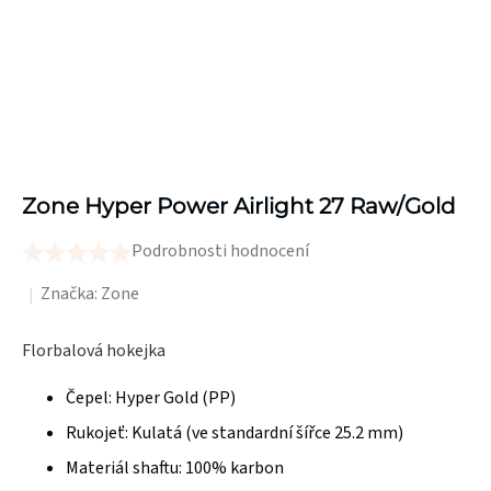
Zone Hyper Power Airlight 27 Raw/Gold
Podrobnosti hodnocení
Průměrné
hodnocení
Značka:
Zone
produktu
Florbalová hokejka
je
0,0
Čepel:
Hyper Gold (PP)
z
Rukojeť:
Kulatá (ve standardní šířce 25.2 mm)
5
Materiál shaftu:
100% karbon
hvězdiček.