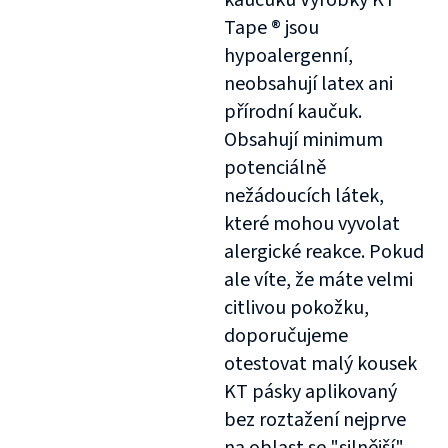
kaučuku Výrobky KT
Tape ® jsou
hypoalergenní,
neobsahují latex ani
přírodní kaučuk.
Obsahují minimum
potenciálně
nežádoucích látek,
které mohou vyvolat
alergické reakce. Pokud
ale víte, že máte velmi
citlivou pokožku,
doporučujeme
otestovat malý kousek
KT pásky aplikovaný
bez roztažení nejprve