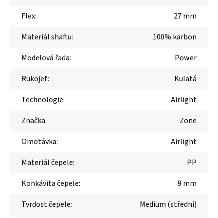
Flex
:
27 mm
Materiál shaftu
:
100% karbon
Modelová řada
:
Power
Rukojeť
:
Kulatá
Technologie
:
Airlight
Značka
:
Zone
Omotávka
:
Airlight
Materiál čepele
:
PP
Konkávita čepele
:
9 mm
Tvrdost čepele
:
Medium (střední)