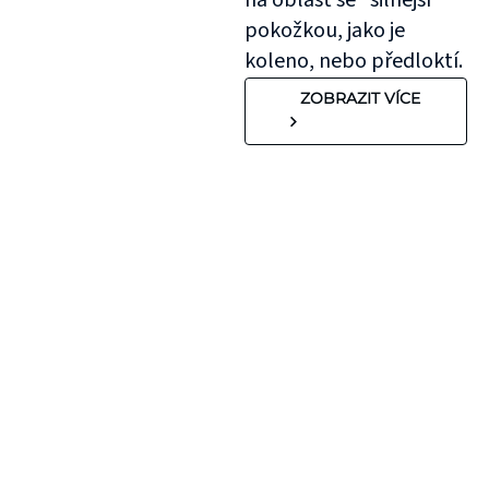
na oblast se "silnější"
pokožkou, jako je
koleno, nebo předloktí.
ZOBRAZIT VÍCE