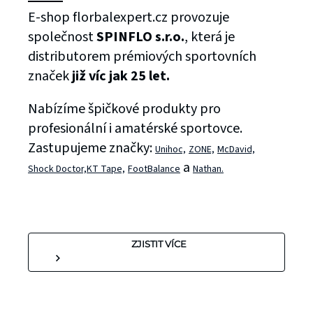
E-shop florbalexpert.cz provozuje
společnost
SPINFLO s.r.o.
, která je
distributorem prémiových sportovních
značek
již víc jak 25 let.
Nabízíme špičkové produkty pro
profesionální i amatérské sportovce.
Zastupujeme značky:
Unihoc,
ZONE,
McDavid,
a
Shock Doctor,
KT Tape,
FootBalance
Nathan.
ZJISTIT VÍCE