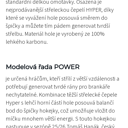
standardní délkou omotávky. Osazená je
nejprodávanější střeleckou čepelí HYPER, díky
které se vyvážení hole posouvá směrem do
špičky a můžete tím pádem generovat tvrdší
střelbu. Materiál hole je vyrobený ze 100%
lehkého karbonu.
Modelová řada POWER
je určená hráčům, kteří střílí z větší vzdálenosti a
potřebují generovat tvrdé rány pro brankáře
nechytatelné. Kombinace těžší střelecké čepele
Hyper s lehčí horní částí hole posouvá balančí
bod do špičky hokejky, což umožňuje vložit do
míčku mnohem větší energii.
S touto hokejkou
nastupuje v sezóně 25/26 Tomáš Hanák, český