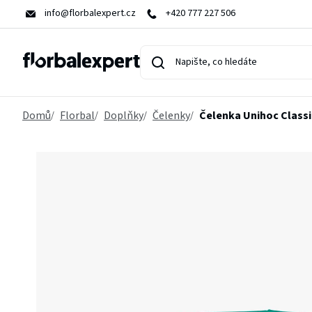
Přejít
info@florbalexpert.cz
+420 777 227 506
na
obsah
Domů
Florbal
Doplňky
Čelenky
Čelenka Unihoc Classi