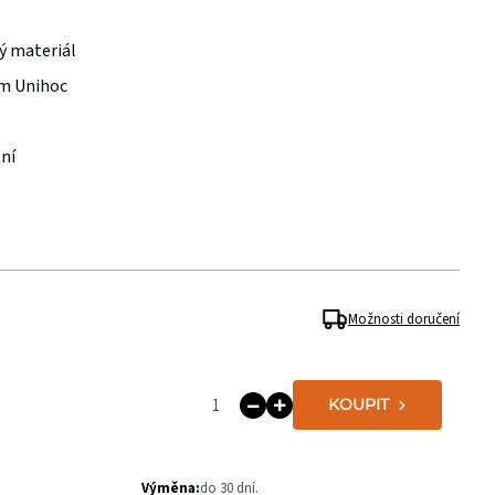
ý materiál
em Unihoc
lní
Možnosti doručení
KOUPIT
Výměna:
do 30 dní.