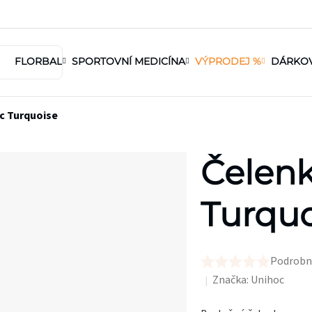
FLORBAL
SPORTOVNÍ MEDICÍNA
VÝPRODEJ %
DÁRKO
c Turquoise
Čelenk
Turquo
Podrobn
Průměrné
Značka:
Unihoc
hodnocení
produktu