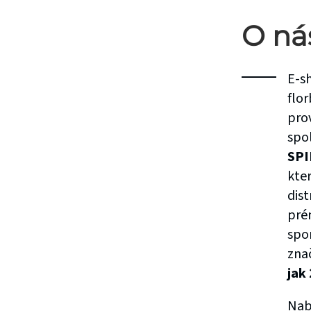
O ná
E-s
flor
pro
spo
SPI
kter
dis
pré
spo
zna
jak 
Nab