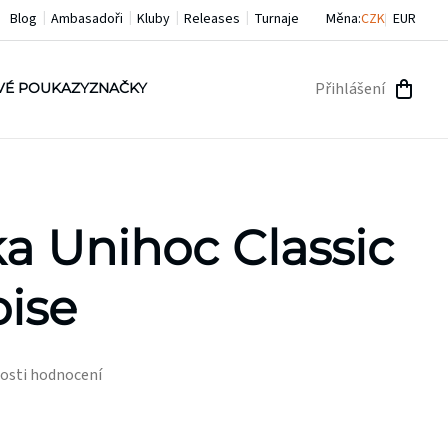
Blog
Ambasadoři
Kluby
Releases
Turnaje
Měna:
CZK
EUR
Přihlášení
VÉ POUKAZY
ZNAČKY
NÁKU
KOŠÍ
a Unihoc Classic
ise
osti hodnocení