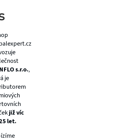
s
hop
balexpert.cz
vozuje
lečnost
NFLO s.r.o.
,
á je
tributorem
miových
rtovních
ček
již víc
25 let.
ízíme