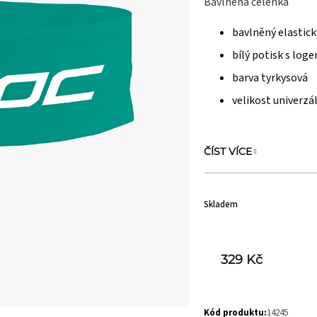
Bavlněná čelenka
je
bavlněný elastick
0,0
z
bílý potisk s log
5
barva tyrkysová
hvězdiček.
velikost univerzá
ČÍST VÍCE
Skladem
329 Kč
Kód produktu:
14245