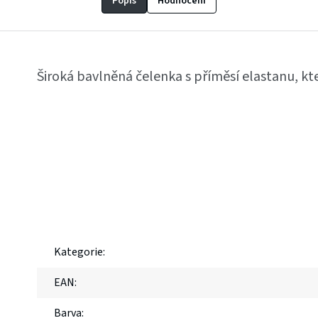
Popis
Hodnocení
Široká bavlněná čelenka s příměsí elastanu, kte
Kategorie
:
EAN
:
Barva
: