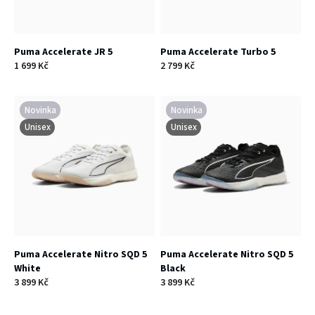
r
k
o
t
Puma Accelerate JR 5
Puma Accelerate Turbo 5
d
1 699 Kč
2 799 Kč
ů
u
Novinka
Novinka
k
Unisex
Unisex
t
ů
Puma Accelerate Nitro SQD 5
Puma Accelerate Nitro SQD 5
White
Black
3 899 Kč
3 899 Kč