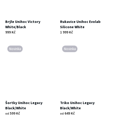
Brýle Unihoc Victory
Rukavice Unihoc Evolab
White/Black
Silicone White
999 Kč
1 999 Kč
Novinka
Novinka
Šortky Unihoc Legacy
Triko Unihoc Legacy
Black/White
Black/White
599 Kč
649 Kč
od
od