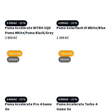
3 799 Kč
–30 %
1 999 Kč
–30 %
Puma Accelerate NITRO SQD
Puma Solarflash III White/Blue
Puma White/Puma Black/Grey
2 659 Kč
1 399 Kč
Výprodej
Výprodej
Unisex
Unisex
2 499 Kč
–30 %
2 999 Kč
–30 %
Puma Accelerate Pro 4 Game
Puma Accelerate Turbo 4
On
Game On