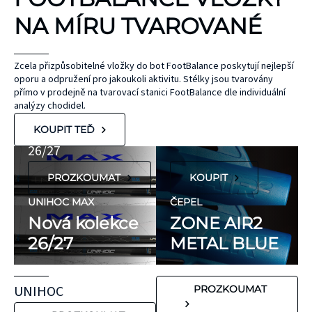
KT TAPE
NA MÍRU TVAROVANÉ
Hypoalergenní,
bez latexu a
ČEPEL
Zcela přizpůsobitelné vložky do bot FootBalance poskytují nejlepší
oporu a odpružení pro jakoukoli aktivitu. Stélky jsou tvarovány
ZONE
přírodního
UNIHOC
přímo v prodejně na tvarovací stanici FootBalance dle individuální
kaučuku. Výrobky
AIR/TWO
MAX
analýzy chodidel.
KT Tape® jsou
METAL BLUE
Nová kolekce
KOUPIT TEĎ
hypoalergenní,
26/27
neobsahují latex
PROZKOUMAT
KOUPIT
ani přírodní
kaučuk. Obsahují
UNIHOC MAX
ČEPEL
minimum
Nová kolekce
ZONE AIR2
potenciálně
26/27
METAL BLUE
FLORBALOVÉ HOLE
nežádoucích látek,
UNIHOC
které mohou
CARBSKIN
UNIHOC
PROZKOUMAT
vyvolat alergické
SE SLEVOU