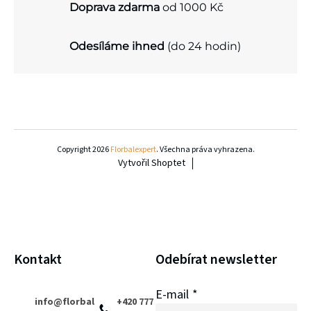
p
Doprava zdarma
od 1000 Kč
í
r
v
Odesíláme ihned
(do 24 hodin)
k
y
v
Z
ý
á
Copyright 2026
Florbalexpert
. Všechna práva vyhrazena.
p
Vytvořil Shoptet
p
i
a
s
u
t
í
Kontakt
Odebírat newsletter
E-mail
info
@
florbal
+420 777