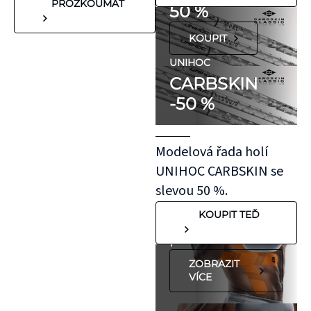
reakce. Pokud ale
PROZKOUMAT
50 %
víte, že máte velmi
KOUPIT
citlivou pokožku,
doporučujeme
UNIHOC
CARBSKIN
otestovat malý
-50 %
kousek KT pásky
aplikovaný bez
roztažení nejprve
Modelová řada holí
na oblast se
UNIHOC CARBSKIN se
"silnější"
slevou 50 %.
pokožkou, jako je
KOUPIT TEĎ
koleno, nebo
předloktí.
ZOBRAZIT
VÍCE