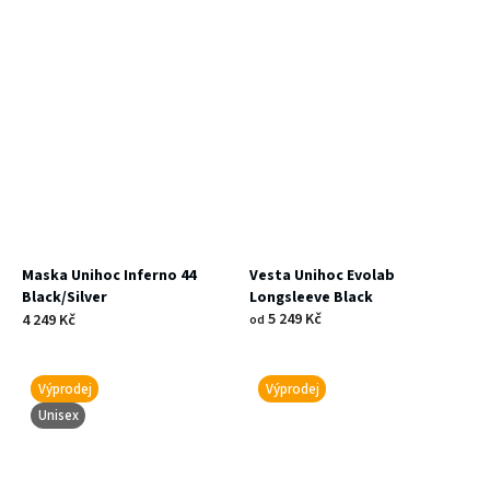
Maska Unihoc Inferno 44
Vesta Unihoc Evolab
Black/Silver
Longsleeve Black
5 249 Kč
4 249 Kč
od
Výprodej
Výprodej
Unisex