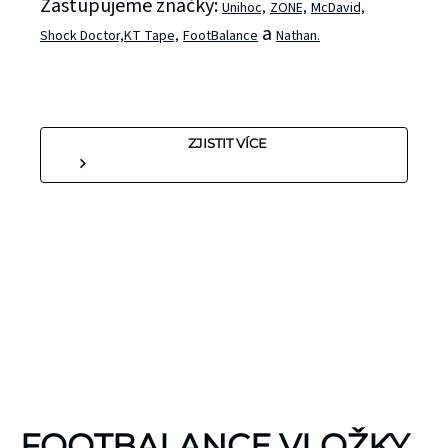
Zastupujeme značky:
Unihoc,
ZONE,
McDavid,
a
Shock Doctor,
KT Tape,
FootBalance
Nathan.
ZJISTIT VÍCE
KINEZIOLOGICKÉ
FOOTBALANCE VLOŽKY
TEJPY