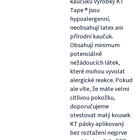
kaučuku Výrobky KT
Tape ® jsou
hypoalergenní,
neobsahují latex ani
přírodní kaučuk.
Obsahují minimum
potenciálně
nežádoucích látek,
které mohou vyvolat
alergické reakce. Pokud
ale víte, že máte velmi
citlivou pokožku,
doporučujeme
otestovat malý kousek
KT pásky aplikovaný
bez roztažení nejprve