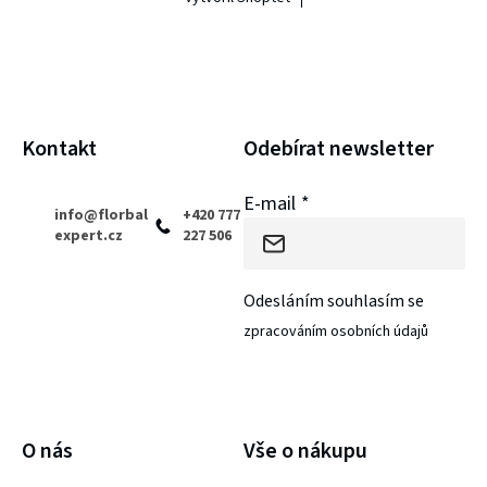
p
a
t
í
Kontakt
Odebírat newsletter
E-mail
info
@
florbal
+420 777
expert.cz
227 506
Odesláním souhlasím se
zpracováním osobních údajů
PŘIHLÁSIT SE
O nás
Vše o nákupu