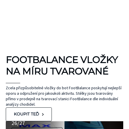
KINEZIOLOGICKÉ
FOOTBALANCE VLOŽKY
TEJPY
KT TAPE
NA MÍRU TVAROVANÉ
Hypoalergenní,
bez latexu a
ČEPEL
Zcela přizpůsobitelné vložky do bot FootBalance poskytují nejlepší
oporu a odpružení pro jakoukoli aktivitu. Stélky jsou tvarovány
ZONE
přírodního
UNIHOC
přímo v prodejně na tvarovací stanici FootBalance dle individuální
kaučuku. Výrobky
AIR/TWO
MAX
analýzy chodidel.
KT Tape® jsou
METAL BLUE
Nová kolekce
KOUPIT TEĎ
hypoalergenní,
26/27
neobsahují latex