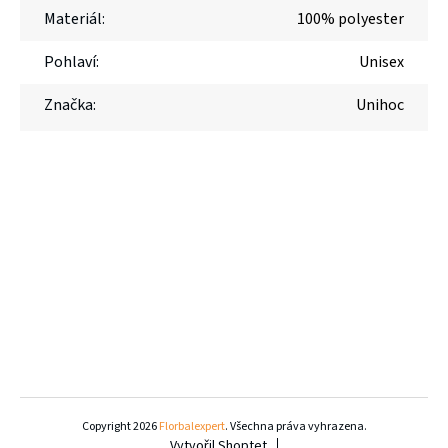
Materiál
:
100% polyester
Pohlaví
:
Unisex
Značka
:
Unihoc
Z
á
Copyright 2026
Florbalexpert
. Všechna práva vyhrazena.
Vytvořil Shoptet