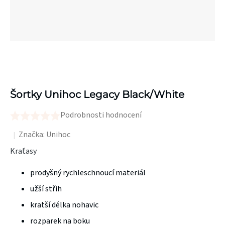
Šortky Unihoc Legacy Black/White
Podrobnosti hodnocení
Průměrné
hodnocení
Značka:
Unihoc
produktu
Kraťasy
je
prodyšný rychleschnoucí materiál
0,0
z
užší střih
5
kratší délka nohavic
hvězdiček.
rozparek na boku