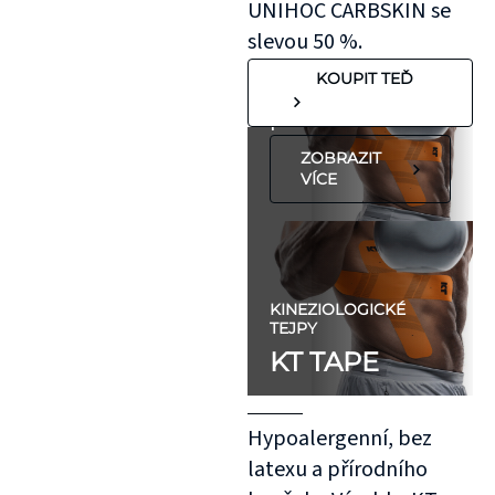
UNIHOC CARBSKIN se
"silnější"
slevou 50 %.
pokožkou, jako je
KOUPIT TEĎ
koleno, nebo
předloktí.
ZOBRAZIT
VÍCE
KINEZIOLOGICKÉ
TEJPY
KT TAPE
Hypoalergenní, bez
latexu a přírodního