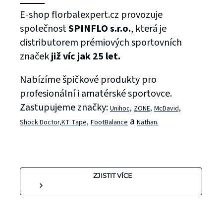
E-shop florbalexpert.cz provozuje
společnost
SPINFLO s.r.o.
, která je
distributorem prémiových sportovních
značek
již víc jak 25 let.
Nabízíme špičkové produkty pro
profesionální i amatérské sportovce.
Zastupujeme značky:
Unihoc,
ZONE,
McDavid,
a
Shock Doctor,
KT Tape,
FootBalance
Nathan.
ZJISTIT VÍCE