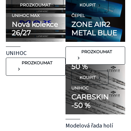
PROZKOUMAT
KOUPIT
ani přírodní
kaučuk. Obsahují
UNIHOC MAX
ČEPEL
minimum
Nová kolekce
ZONE AIR2
potenciálně
26/27
METAL BLUE
FLORBALOVÉ HOLE
nežádoucích látek,
UNIHOC
které mohou
CARBSKIN
UNIHOC
PROZKOUMAT
vyvolat alergické
SE SLEVOU
reakce. Pokud ale
PROZKOUMAT
50 %
víte, že máte velmi
KOUPIT
citlivou pokožku,
doporučujeme
UNIHOC
CARBSKIN
otestovat malý
-50 %
kousek KT pásky
aplikovaný bez
roztažení nejprve
Modelová řada holí
na oblast se