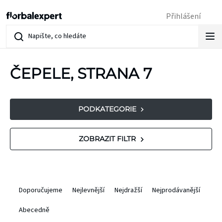
Přejít
Přihlášení
na
obsah
ČEPELE
, STRANA 7
PODKATEGORIE
V
ZOBRAZIT FILTR
ý
p
Ř
Doporučujeme
Nejlevnější
Nejdražší
Nejprodávanější
i
a
Abecedně
s