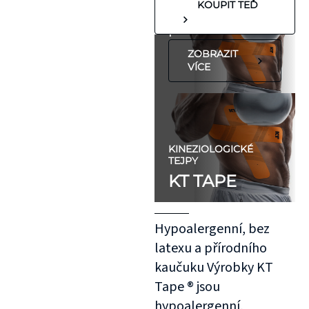
KOUPIT TEĎ
koleno, nebo
předloktí.
ZOBRAZIT
VÍCE
KINEZIOLOGICKÉ
TEJPY
KT TAPE
Hypoalergenní, bez
latexu a přírodního
kaučuku Výrobky KT
Tape ® jsou
hypoalergenní,