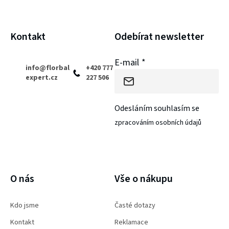
u
t
í
Kontakt
Odebírat newsletter
E-mail
info
@
florbal
+420 777
expert.cz
227 506
Odesláním souhlasím se
zpracováním osobních údajů
PŘIHLÁSIT SE
O nás
Vše o nákupu
Kdo jsme
Časté dotazy
Kontakt
Reklamace