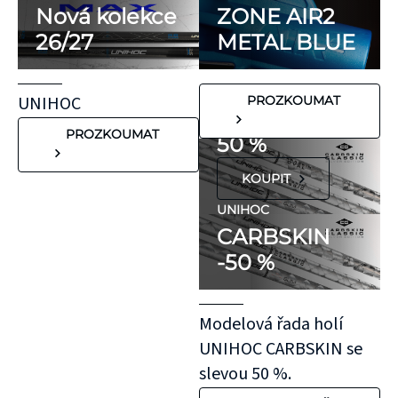
minimum
Nová kolekce
ZONE AIR2
potenciálně
26/27
METAL BLUE
FLORBALOVÉ HOLE
nežádoucích látek,
UNIHOC
které mohou
CARBSKIN
UNIHOC
PROZKOUMAT
vyvolat alergické
SE SLEVOU
reakce. Pokud ale
PROZKOUMAT
50 %
víte, že máte velmi
KOUPIT
citlivou pokožku,
doporučujeme
UNIHOC
CARBSKIN
otestovat malý
-50 %
kousek KT pásky
aplikovaný bez
roztažení nejprve
Modelová řada holí
na oblast se
UNIHOC CARBSKIN se
"silnější"
slevou 50 %.
pokožkou, jako je