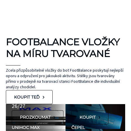
KINEZIOLOGICKÉ
FOOTBALANCE VLOŽKY
TEJPY
KT TAPE
NA MÍRU TVAROVANÉ
Hypoalergenní,
bez latexu a
ČEPEL
Zcela přizpůsobitelné vložky do bot FootBalance poskytují nejlepší
oporu a odpružení pro jakoukoli aktivitu. Stélky jsou tvarovány
ZONE
přírodního
UNIHOC
přímo v prodejně na tvarovací stanici FootBalance dle individuální
kaučuku. Výrobky
AIR/TWO
MAX
analýzy chodidel.
KT Tape® jsou
METAL BLUE
Nová kolekce
KOUPIT TEĎ
hypoalergenní,
26/27
neobsahují latex
PROZKOUMAT
KOUPIT
ani přírodní
kaučuk. Obsahují
UNIHOC MAX
ČEPEL