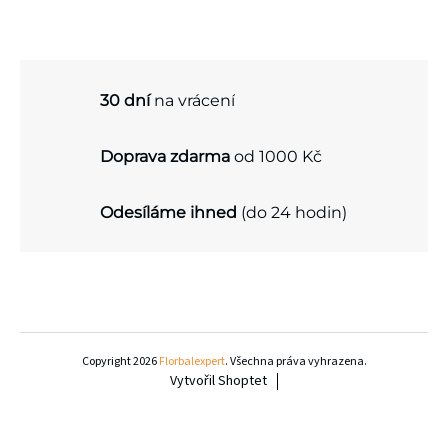
k
d
o
a
v
c
á
30 dní
na vrácení
í
n
p
Doprava zdarma
od 1000 Kč
í
r
v
Odesíláme ihned
(do 24 hodin)
k
y
v
Z
ý
á
Copyright 2026
Florbalexpert
. Všechna práva vyhrazena.
p
Vytvořil Shoptet
p
i
a
s