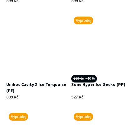
899 Kč
899 Kč
Výprodej
879 Kč
–40 %
Unihoc Cavity Z Ice Turquoise
Zone Hyper Ice Gecko (PP)
(PE)
899 Kč
527 Kč
Výprodej
Výprodej