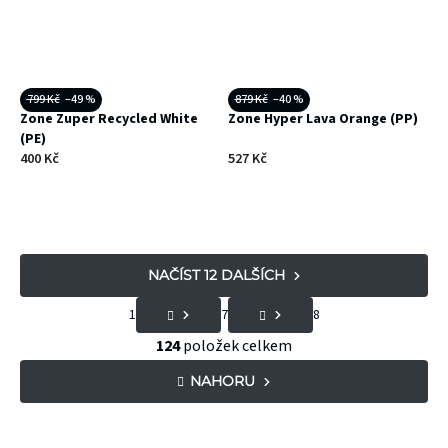
799 Kč
–49 %
879 Kč
–40 %
Zone Zuper Recycled White
Zone Hyper Lava Orange (PP)
(PE)
400 Kč
527 Kč
NAČÍST 12 DALŠÍCH
S
1
7
8
t
O
124
položek celkem
r
v
NAHORU
á
l
n
á