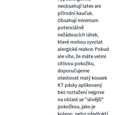
neobsahují latex ani
přírodní kaučuk.
Obsahují minimum
potenciálně
nežádoucích látek,
které mohou vyvolat
alergické reakce. Pokud
ale víte, že máte velmi
citlivou pokožku,
doporučujeme
otestovat malý kousek
KT pásky aplikovaný
bez roztažení nejprve
na oblast se "silnější"
pokožkou, jako je
koleno, nebo předloktí.