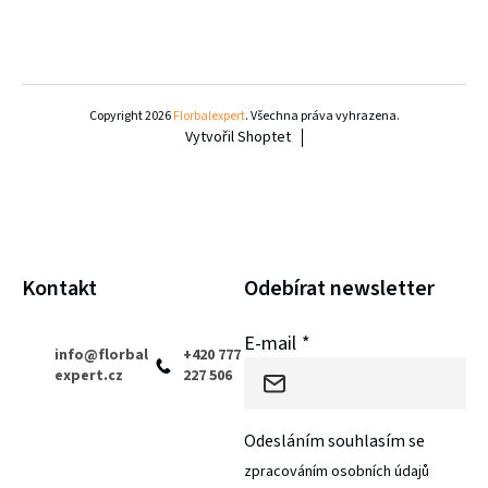
y
v
Z
ý
á
Copyright 2026
Florbalexpert
. Všechna práva vyhrazena.
p
Vytvořil Shoptet
p
i
a
s
u
t
í
Kontakt
Odebírat newsletter
E-mail
info
@
florbal
+420 777
expert.cz
227 506
Odesláním souhlasím se
zpracováním osobních údajů