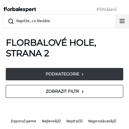
Přejít
Přihlášení
na
obsah
FLORBALOVÉ HOLE
,
STRANA 2
PODKATEGORIE
V
ZOBRAZIT FILTR
ý
p
Ř
Doporučujeme
Nejlevnější
Nejdražší
Nejprodávanější
i
a