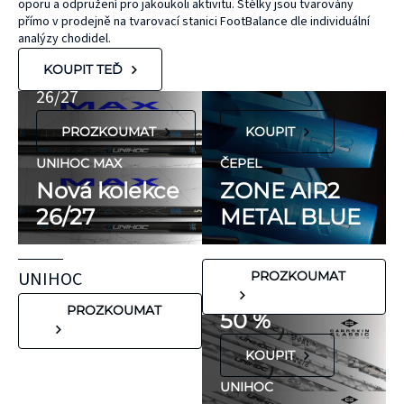
oporu a odpružení pro jakoukoli aktivitu. Stélky jsou tvarovány
ZONE
přírodního
UNIHOC
přímo v prodejně na tvarovací stanici FootBalance dle individuální
kaučuku. Výrobky
AIR/TWO
MAX
analýzy chodidel.
KT Tape® jsou
METAL BLUE
Nová kolekce
KOUPIT TEĎ
hypoalergenní,
26/27
neobsahují latex
PROZKOUMAT
KOUPIT
ani přírodní
kaučuk. Obsahují
UNIHOC MAX
ČEPEL
minimum
Nová kolekce
ZONE AIR2
potenciálně
26/27
METAL BLUE
FLORBALOVÉ HOLE
nežádoucích látek,
UNIHOC
které mohou
CARBSKIN
UNIHOC
PROZKOUMAT
vyvolat alergické
SE SLEVOU
reakce. Pokud ale
PROZKOUMAT
50 %
víte, že máte velmi
KOUPIT
citlivou pokožku,
doporučujeme
UNIHOC