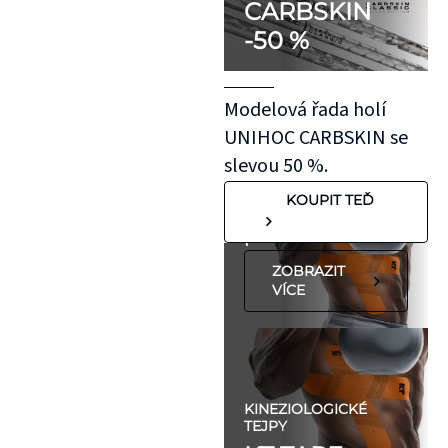
CARBSKIN
otestovat malý
-50 %
kousek KT pásky
aplikovaný bez
roztažení nejprve
Modelová řada holí
na oblast se
UNIHOC CARBSKIN se
"silnější"
slevou 50 %.
pokožkou, jako je
KOUPIT TEĎ
koleno, nebo
předloktí.
ZOBRAZIT
VÍCE
KINEZIOLOGICKÉ
TEJPY