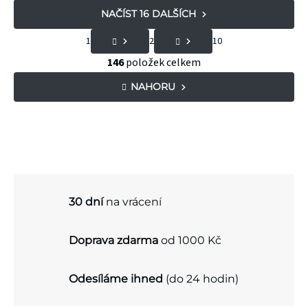
NAČÍST 16 DALŠÍCH
S
1
2
10
t
O
146
položek celkem
r
v
NAHORU
á
l
n
á
k
d
o
a
v
c
á
30 dní
na vrácení
í
n
p
Doprava zdarma
od 1000 Kč
í
r
v
Odesíláme ihned
(do 24 hodin)
k