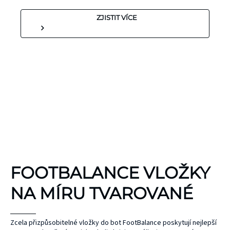
ZJISTIT VÍCE
KINEZIOLOGICKÉ
FOOTBALANCE VLOŽKY
TEJPY
KT TAPE
NA MÍRU TVAROVANÉ
Hypoalergenní,
bez latexu a
ČEPEL
Zcela přizpůsobitelné vložky do bot FootBalance poskytují nejlepší