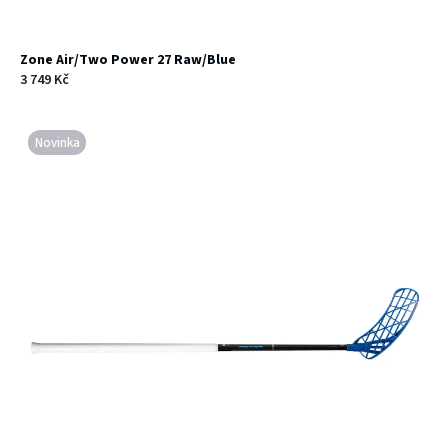
ů
Zone Air/Two Power 27 Raw/Blue
3 749 Kč
Novinka