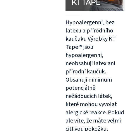
KT TAPE
Hypoalergenní, bez
latexu a přírodního
kaučuku Výrobky KT
Tape ® jsou
hypoalergenní,
neobsahují latex ani
přírodní kaučuk.
Obsahují minimum
potenciálně
nežádoucích látek,
které mohou vyvolat
alergické reakce. Pokud
ale víte, že máte velmi
citlivou pokožku,