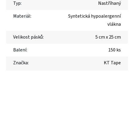
Typ
:
Nastříhaný
Materiál
:
Syntetická hypoalergenní
vlákna
Velikost pásků
:
5 cm x 25 cm
Balení
:
150 ks
Značka
:
KT Tape