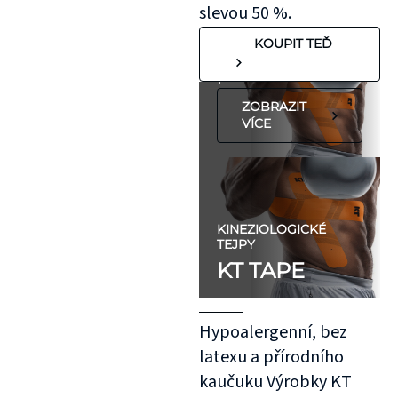
"silnější"
slevou 50 %.
pokožkou, jako je
KOUPIT TEĎ
koleno, nebo
předloktí.
ZOBRAZIT
VÍCE
KINEZIOLOGICKÉ
TEJPY
KT TAPE
Hypoalergenní, bez
latexu a přírodního
kaučuku Výrobky KT