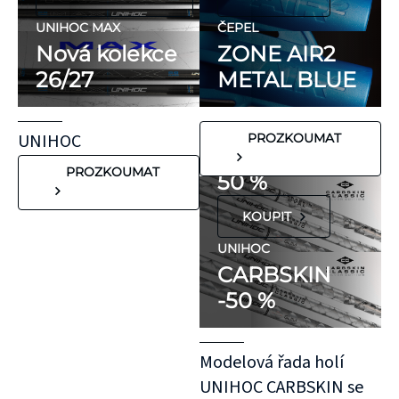
ani přírodní
kaučuk. Obsahují
UNIHOC MAX
ČEPEL
minimum
Nová kolekce
ZONE AIR2
potenciálně
26/27
METAL BLUE
FLORBALOVÉ HOLE
nežádoucích látek,
UNIHOC
které mohou
CARBSKIN
UNIHOC
PROZKOUMAT
vyvolat alergické
SE SLEVOU
reakce. Pokud ale
PROZKOUMAT
50 %
víte, že máte velmi
KOUPIT
citlivou pokožku,
doporučujeme
UNIHOC
CARBSKIN
otestovat malý
-50 %
kousek KT pásky
aplikovaný bez
roztažení nejprve
Modelová řada holí
na oblast se
UNIHOC CARBSKIN se