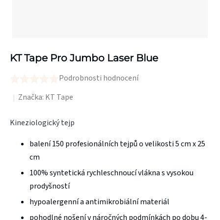
KT Tape Pro Jumbo Laser Blue
Podrobnosti hodnocení
Průměrné
hodnocení
Značka:
KT Tape
produktu
Kineziologický tejp
je
0,0
balení 150 profesionálních tejpů o velikosti 5 cm x 25
z
cm
5
100% syntetická rychleschnoucí vlákna s vysokou
hvězdiček.
prodyšností
hypoalergenní a antimikrobiální materiál
pohodlné nošení v náročných podmínkách po dobu 4-