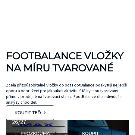
KINEZIOLOGICKÉ
FOOTBALANCE VLOŽKY
TEJPY
KT TAPE
NA MÍRU TVAROVANÉ
Hypoalergenní,
bez latexu a
ČEPEL
Zcela přizpůsobitelné vložky do bot FootBalance poskytují nejlepší
oporu a odpružení pro jakoukoli aktivitu. Stélky jsou tvarovány
ZONE
přírodního
UNIHOC
přímo v prodejně na tvarovací stanici FootBalance dle individuální
kaučuku. Výrobky
AIR/TWO
MAX
analýzy chodidel.
KT Tape® jsou
METAL BLUE
Nová kolekce
KOUPIT TEĎ
hypoalergenní,
26/27
neobsahují latex
PROZKOUMAT
KOUPIT