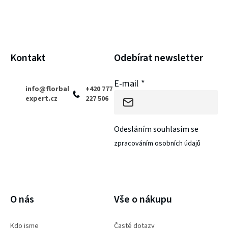
a
t
í
Kontakt
Odebírat newsletter
E-mail
info
@
florbal
+420 777
expert.cz
227 506
Odesláním souhlasím se
zpracováním osobních údajů
PŘIHLÁSIT SE
O nás
Vše o nákupu
Kdo jsme
Časté dotazy