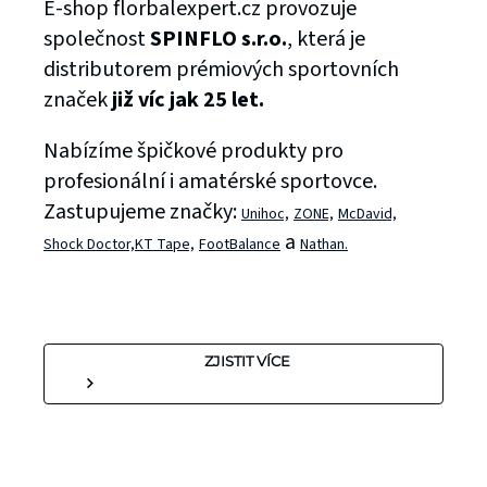
E-shop florbalexpert.cz provozuje
společnost
SPINFLO s.r.o.
, která je
distributorem prémiových sportovních
značek
již víc jak 25 let.
Nabízíme špičkové produkty pro
profesionální i amatérské sportovce.
Zastupujeme značky:
Unihoc,
ZONE,
McDavid,
a
Shock Doctor,
KT Tape,
FootBalance
Nathan.
ZJISTIT VÍCE