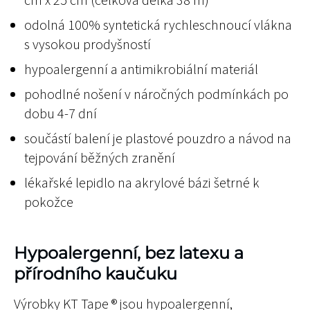
cm x 25 cm (celková délka 38 m)
odolná 100% syntetická rychleschnoucí vlákna
s vysokou prodyšností
hypoalergenní a antimikrobiální materiál
pohodlné nošení v náročných podmínkách po
dobu 4-7 dní
součástí balení je plastové pouzdro a návod na
tejpování běžných zranění
lékařské lepidlo na akrylové bázi šetrné k
pokožce
Hypoalergenní, bez latexu a
přírodního kaučuku
Výrobky KT Tape ® jsou hypoalergenní,