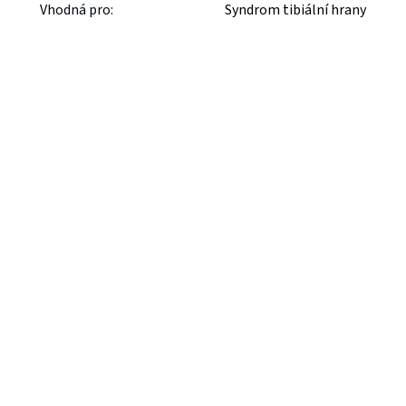
Vhodná pro
:
Syndrom tibiální hrany
McDavid 425 Knee Support
McDavid 511 Ankle Sleeve
with Stays & Cross Straps
Elastic
2 299 Kč
499 Kč