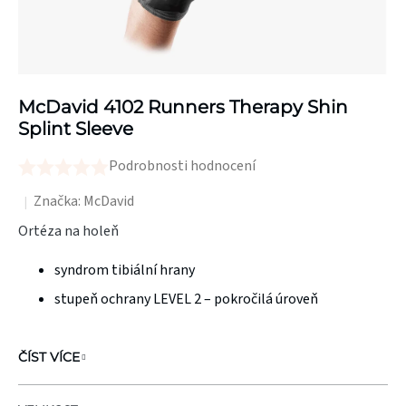
McDavid 4102 Runners Therapy Shin
Splint Sleeve
Podrobnosti hodnocení
Průměrné
hodnocení
Značka:
McDavid
produktu
Ortéza na holeň
je
syndrom tibiální hrany
0,0
z
stupeň ochrany LEVEL 2 – pokročilá úroveň
5
hvězdiček.
ČÍST VÍCE