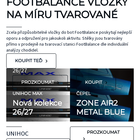
FOOTBALANCE VLOŽKY
TEJPY
KT TAPE
NA MÍRU TVAROVANÉ
Hypoalergenní,
bez latexu a
ČEPEL
Zcela přizpůsobitelné vložky do bot FootBalance poskytují nejlepší
oporu a odpružení pro jakoukoli aktivitu. Stélky jsou tvarovány
ZONE
přírodního
UNIHOC
přímo v prodejně na tvarovací stanici FootBalance dle individuální
kaučuku. Výrobky
AIR/TWO
MAX
analýzy chodidel.
KT Tape® jsou
METAL BLUE
Nová kolekce
KOUPIT TEĎ
hypoalergenní,
26/27
neobsahují latex
PROZKOUMAT
KOUPIT
ani přírodní
kaučuk. Obsahují
UNIHOC MAX
ČEPEL
minimum
Nová kolekce
ZONE AIR2
potenciálně
26/27
METAL BLUE
FLORBALOVÉ HOLE
nežádoucích látek,
UNIHOC
které mohou
CARBSKIN
UNIHOC
PROZKOUMAT
vyvolat alergické
SE SLEVOU