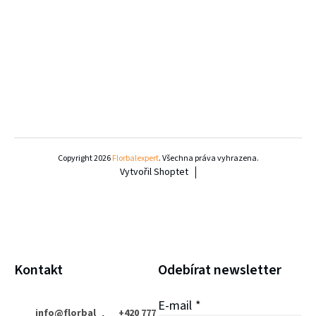
Z
á
Copyright 2026
Florbalexpert
. Všechna práva vyhrazena.
Vytvořil Shoptet
p
a
t
í
Kontakt
Odebírat newsletter
E-mail
info
@
florbal
+420 777