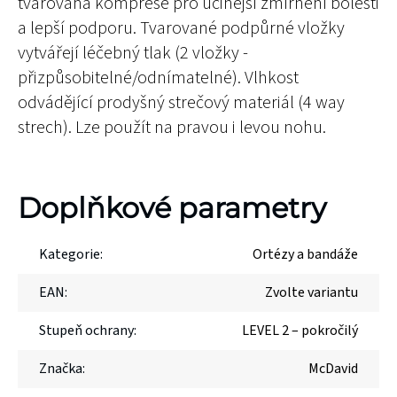
tvarovaná komprese pro účinější zmírnění bolesti
a lepší podporu. Tvarované podpůrné vložky
vytvářejí léčebný tlak (2 vložky -
přizpůsobitelné/odnímatelné). Vlhkost
odvádějící prodyšný strečový materiál (4 way
strech). Lze použít na pravou i levou nohu.
Doplňkové parametry
Kategorie
:
Ortézy a bandáže
EAN
:
Zvolte variantu
Stupeň ochrany
:
LEVEL 2 – pokročilý
Značka
:
McDavid