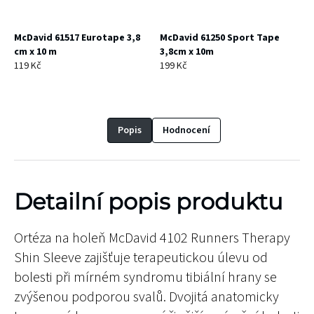
McDavid 61517 Eurotape 3,8
McDavid 61250 Sport Tape
cm x 10 m
3,8cm x 10m
119 Kč
199 Kč
Popis
Hodnocení
Detailní popis produktu
Ortéza na holeň McDavid 4102 Runners Therapy
Shin Sleeve zajišťuje terapeutickou úlevu od
bolesti při mírném syndromu tibiální hrany se
zvýšenou podporou svalů. Dvojitá anatomicky