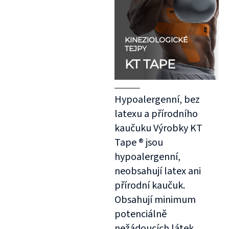
KINEZIOLOGICKÉ
TEJPY
KT TAPE
Hypoalergenní, bez
latexu a přírodního
kaučuku Výrobky KT
Tape ® jsou
hypoalergenní,
neobsahují latex ani
přírodní kaučuk.
Obsahují minimum
potenciálně
nežádoucích látek,