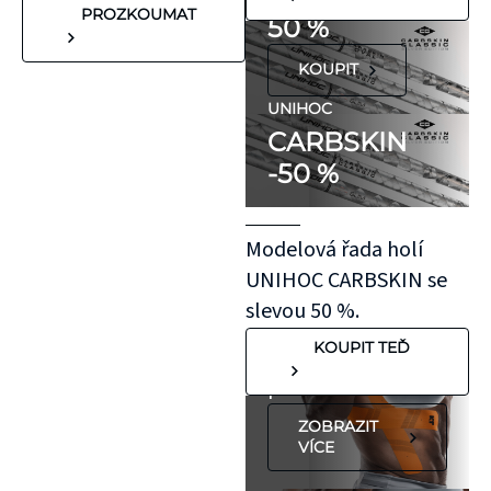
reakce. Pokud ale
PROZKOUMAT
50 %
víte, že máte velmi
KOUPIT
citlivou pokožku,
doporučujeme
UNIHOC
CARBSKIN
otestovat malý
-50 %
kousek KT pásky
aplikovaný bez
roztažení nejprve
Modelová řada holí
na oblast se
UNIHOC CARBSKIN se
"silnější"
slevou 50 %.
pokožkou, jako je
KOUPIT TEĎ
koleno, nebo
předloktí.
ZOBRAZIT
VÍCE