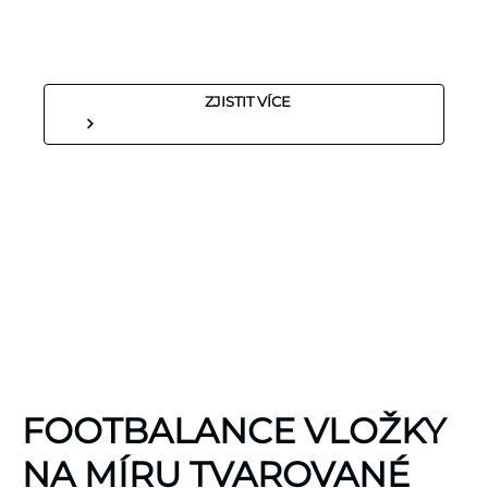
ZJISTIT VÍCE
KINEZIOLOGICKÉ
FOOTBALANCE VLOŽKY
TEJPY
KT TAPE
NA MÍRU TVAROVANÉ