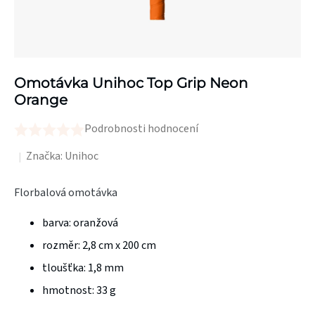
Omotávka Unihoc Top Grip Neon
Orange
Podrobnosti hodnocení
Průměrné
hodnocení
Značka:
Unihoc
produktu
Florbalová omotávka
je
0,0
barva: oranžová
z
rozměr: 2,8 cm x 200 cm
5
tloušťka: 1,8 mm
hvězdiček.
hmotnost: 33 g