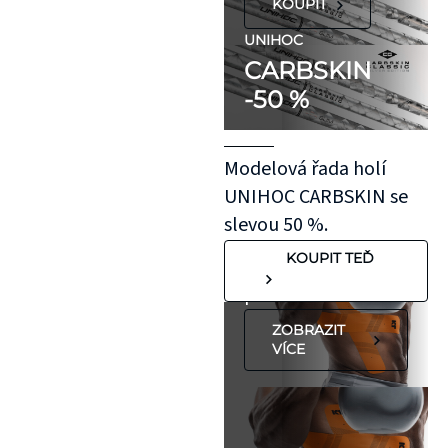
KOUPIT
citlivou pokožku,
doporučujeme
UNIHOC
CARBSKIN
otestovat malý
-50 %
kousek KT pásky
aplikovaný bez
roztažení nejprve
Modelová řada holí
na oblast se
UNIHOC CARBSKIN se
"silnější"
slevou 50 %.
pokožkou, jako je
KOUPIT TEĎ
koleno, nebo
předloktí.
ZOBRAZIT
VÍCE