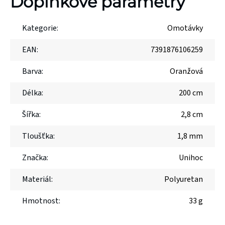
Doplňkové parametry
Kategorie
:
Omotávky
EAN
:
7391876106259
Barva
:
Oranžová
Délka
:
200 cm
Šířka
:
2,8 cm
Tloušťka
:
1,8 mm
Značka
:
Unihoc
Materiál
:
Polyuretan
Hmotnost
:
33 g