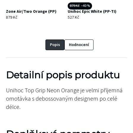
879 Kč
–40 %
Zone Air/Two Orange (PP)
Unihoc Epic White (PP-TI)
879 Kč
527 Kč
Popis
Hodnocení
Detailní popis produktu
Unihoc Top Grip Neon Orange je velmi příjemná
omotávka s debossovaným designem po celé
délce.