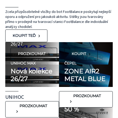
Hypoalergenní,
bez latexu a
ČEPEL
Zcela přizpůsobitelné vložky do bot FootBalance poskytují nejlepší
oporu a odpružení pro jakoukoli aktivitu. Stélky jsou tvarovány
ZONE
přírodního
UNIHOC
přímo v prodejně na tvarovací stanici FootBalance dle individuální
kaučuku. Výrobky
AIR/TWO
MAX
analýzy chodidel.
KT Tape® jsou
METAL BLUE
Nová kolekce
KOUPIT TEĎ
hypoalergenní,
26/27
neobsahují latex
PROZKOUMAT
KOUPIT
ani přírodní
kaučuk. Obsahují
UNIHOC MAX
ČEPEL
minimum
Nová kolekce
ZONE AIR2
potenciálně
26/27
METAL BLUE
FLORBALOVÉ HOLE
nežádoucích látek,
UNIHOC
které mohou
CARBSKIN
UNIHOC
PROZKOUMAT
vyvolat alergické
SE SLEVOU
reakce. Pokud ale
PROZKOUMAT
50 %
víte, že máte velmi