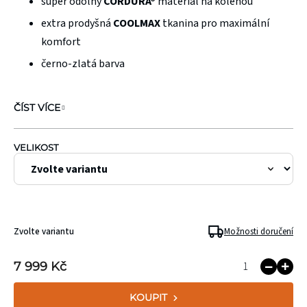
super odolný
CORDURA®
materiál na kolenou
extra prodyšná
COOLMAX
tkanina pro maximální
komfort
černo-zlatá barva
ČÍST VÍCE
VELIKOST
Zvolte variantu
Možnosti doručení
7 999 Kč
KOUPIT