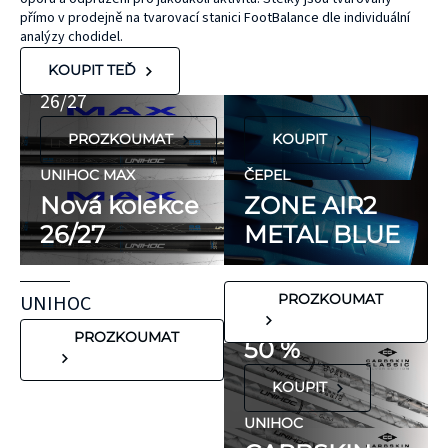
ZONE
přírodního
UNIHOC
přímo v prodejně na tvarovací stanici FootBalance dle individuální
kaučuku. Výrobky
AIR/TWO
MAX
analýzy chodidel.
KT Tape® jsou
METAL BLUE
Nová kolekce
KOUPIT TEĎ
hypoalergenní,
26/27
neobsahují latex
PROZKOUMAT
KOUPIT
ani přírodní
kaučuk. Obsahují
UNIHOC MAX
ČEPEL
minimum
Nová kolekce
ZONE AIR2
potenciálně
26/27
METAL BLUE
FLORBALOVÉ HOLE
nežádoucích látek,
UNIHOC
které mohou
CARBSKIN
UNIHOC
PROZKOUMAT
vyvolat alergické
SE SLEVOU
reakce. Pokud ale
PROZKOUMAT
50 %
víte, že máte velmi
KOUPIT
citlivou pokožku,
doporučujeme
UNIHOC