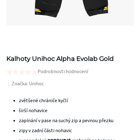
Kalhoty Unihoc Alpha Evolab Gold
Podrobnosti hodnocení
Průměrné
hodnocení
Značka:
Unihoc
produktu
je
zvětšené chrániče kyčlí
0,0
širší nohavice
z
zapínání v pase na suchý zip a pevnou přezku
5
zipy v zadní části nohavic
hvězdiček.