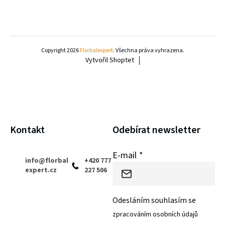
Z
á
Copyright 2026
Florbalexpert
. Všechna práva vyhrazena.
Vytvořil Shoptet
p
a
t
í
Kontakt
Odebírat newsletter
E-mail
info
@
florbal
+420 777
expert.cz
227 506
Odesláním souhlasím se
zpracováním osobních údajů