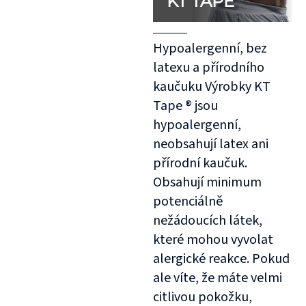
KT TAPE
Hypoalergenní, bez
latexu a přírodního
kaučuku Výrobky KT
Tape ® jsou
hypoalergenní,
neobsahují latex ani
přírodní kaučuk.
Obsahují minimum
potenciálně
nežádoucích látek,
které mohou vyvolat
alergické reakce. Pokud
ale víte, že máte velmi
citlivou pokožku,