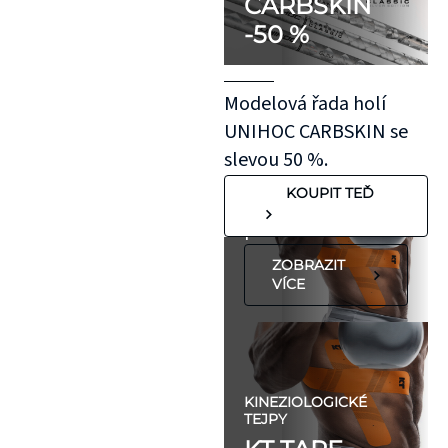
CARBSKIN
otestovat malý
-50 %
kousek KT pásky
aplikovaný bez
roztažení nejprve
Modelová řada holí
na oblast se
UNIHOC CARBSKIN se
"silnější"
slevou 50 %.
pokožkou, jako je
KOUPIT TEĎ
koleno, nebo
předloktí.
ZOBRAZIT
VÍCE
KINEZIOLOGICKÉ
TEJPY