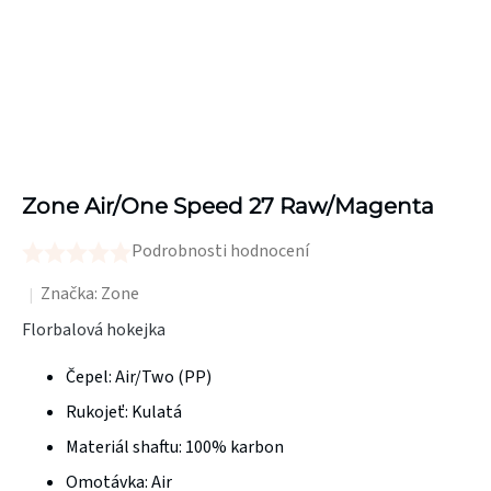
Zone Air/One Speed 27 Raw/Magenta
Podrobnosti hodnocení
Průměrné
hodnocení
Značka:
Zone
produktu
Florbalová hokejka
je
Čepel:
Air/Two (PP)
0,0
z
Rukojeť:
Kulatá
5
Materiál shaftu:
100% karbon
hvězdiček.
Omotávka:
Air