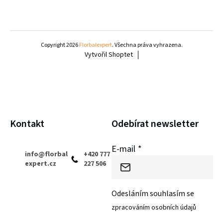
Z
á
Copyright 2026
Florbalexpert
. Všechna práva vyhrazena.
Vytvořil Shoptet
p
a
t
í
Kontakt
Odebírat newsletter
E-mail
info
@
florbal
+420 777
expert.cz
227 506
Odesláním souhlasím se
zpracováním osobních údajů