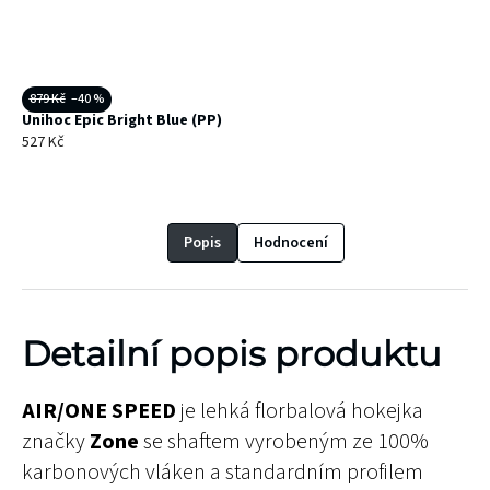
879 Kč
–40 %
Unihoc Epic Bright Blue (PP)
527 Kč
Popis
Hodnocení
Detailní popis produktu
AIR/ONE SPEED
je lehká florbalová hokejka
značky
Zone
se shaftem vyrobeným ze 100%
karbonových vláken a standardním profilem