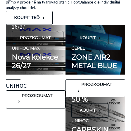
přímo v prodejně na tvarovací stanici FootBalance dle individuální
kaučuku. Výrobky
AIR/TWO
MAX
analýzy chodidel.
KT Tape® jsou
METAL BLUE
Nová kolekce
KOUPIT TEĎ
hypoalergenní,
26/27
neobsahují latex
PROZKOUMAT
KOUPIT
ani přírodní
kaučuk. Obsahují
UNIHOC MAX
ČEPEL
minimum
Nová kolekce
ZONE AIR2
potenciálně
26/27
METAL BLUE
FLORBALOVÉ HOLE
nežádoucích látek,
UNIHOC
které mohou
CARBSKIN
UNIHOC
PROZKOUMAT
vyvolat alergické
SE SLEVOU
reakce. Pokud ale
PROZKOUMAT
50 %
víte, že máte velmi
KOUPIT
citlivou pokožku,
doporučujeme
UNIHOC
CARBSKIN
otestovat malý