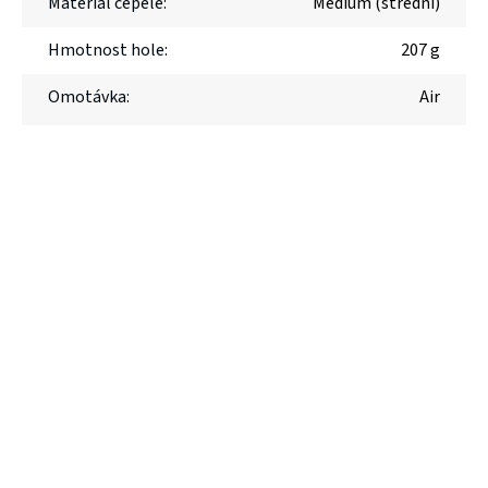
Materiál čepele
:
Medium (střední)
Hmotnost hole
:
207 g
Omotávka
:
Air