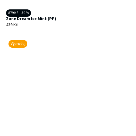
879 Kč
–50 %
Zone Dream Ice Mint (PP)
439 Kč
Výprodej