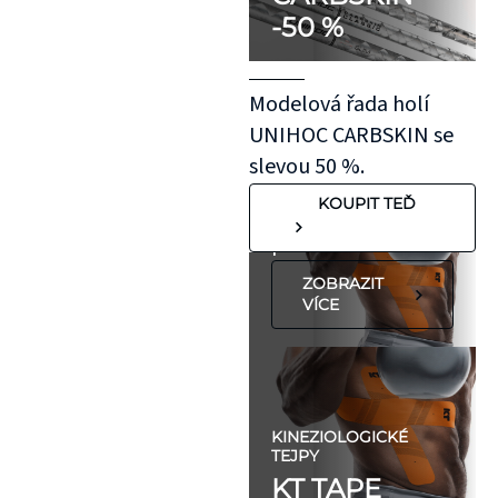
-50 %
kousek KT pásky
aplikovaný bez
roztažení nejprve
Modelová řada holí
na oblast se
UNIHOC CARBSKIN se
"silnější"
slevou 50 %.
pokožkou, jako je
KOUPIT TEĎ
koleno, nebo
předloktí.
ZOBRAZIT
VÍCE
KINEZIOLOGICKÉ
TEJPY
KT TAPE