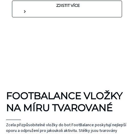
ZJISTIT VÍCE
KINEZIOLOGICKÉ
FOOTBALANCE VLOŽKY
TEJPY
KT TAPE
NA MÍRU TVAROVANÉ
Hypoalergenní,
bez latexu a
ČEPEL
Zcela přizpůsobitelné vložky do bot FootBalance poskytují nejlepší
oporu a odpružení pro jakoukoli aktivitu. Stélky jsou tvarovány
ZONE
přírodního
UNIHOC