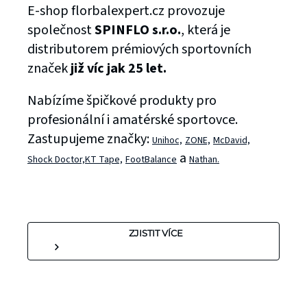
E-shop florbalexpert.cz provozuje
společnost
SPINFLO s.r.o.
, která je
distributorem prémiových sportovních
značek
již víc jak 25 let.
Nabízíme špičkové produkty pro
profesionální i amatérské sportovce.
Zastupujeme značky:
Unihoc,
ZONE,
McDavid,
a
Shock Doctor,
KT Tape,
FootBalance
Nathan.
ZJISTIT VÍCE