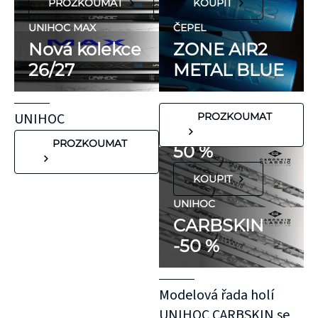
PROZKOUMAT
KOUPIT
ani přírodní
kaučuk. Obsahují
UNIHOC MAX
ČEPEL
minimum
Nová kolekce
ZONE AIR2
potenciálně
26/27
METAL BLUE
FLORBALOVÉ HOLE
nežádoucích látek,
UNIHOC
které mohou
CARBSKIN
UNIHOC
PROZKOUMAT
vyvolat alergické
SE SLEVOU
reakce. Pokud ale
PROZKOUMAT
50 %
víte, že máte velmi
KOUPIT
citlivou pokožku,
doporučujeme
UNIHOC
CARBSKIN
otestovat malý
-50 %
kousek KT pásky
aplikovaný bez
roztažení nejprve
Modelová řada holí
na oblast se
UNIHOC CARBSKIN se